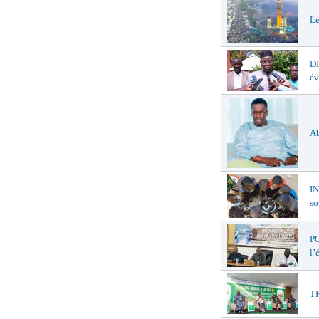
Le
D
év
Ab
I
so
PO
l’
TR