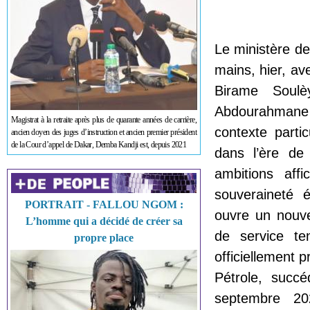
Le ministère de
mains, hier, av
Birame Soul
Abdourahmane 
Magistrat à la retraite après plus de quarante années de carrière,
contexte parti
ancien doyen des juges d’instruction et ancien premier président
de la Cour d’appel de Dakar, Demba Kandji est, depuis 2021
dans l’ère de 
ambitions aff
souveraineté é
PORTRAIT - FALLOU NGOM :
ouvre un nouve
L’homme qui a décidé de créer sa
de service te
propre place
officiellement 
Pétrole, succ
septembre 202