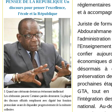
PENSÉE DE LA RÉPUBLIQUE Un
réglementaires
discours pour penser l’excellence,
et à accompagn
l’école et la République
Juriste de form
Abdourahman
l'administrati
l’Enseignement
confier aujou
économiques du
désormais à co
préservation de
prochaines ét
GTA, tout en a
I. Quand une cérémonie devient un événement intellectuel
Les cérémonies passent. Certaines paroles demeurent. La plupart
l’intégration d
des discours officiels remplissent avec dignité leur fonction
protocolaire avant de disparaître progressivement de la mémoire
national. Au-d
collective.