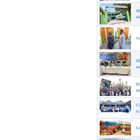
S
al
Vi
SÉ
sa
MA
mi
CO
éc
Le