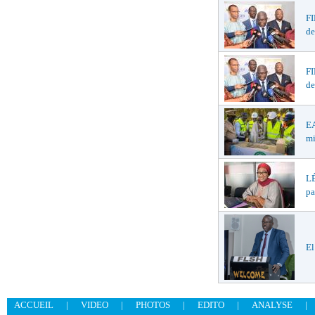
F
de
F
de
EA
mi
LÉ
pa
El
ACCUEIL
|
VIDEO
|
PHOTOS
|
EDITO
|
ANALYSE
|