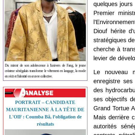
quelques jours
Premier minis
l’Environnemen
Diouf hérite d
stratégiques de
cherche à tran
levier de déve
Du miroir de son adolescence à l'univers de Fang, le jeune
créateur sénégalais transforme le vêtement en langage, la mode
Le nouveau mi
en récit et l'identité en œuvre collective.
enregistre ses 
des hydrocarbu
ses objectifs d
PORTRAIT – CANDIDATE
Grand Tortue A
MAURITANIENNE À LA TÊTE DE
Mais derrière 
L'OIF : Coumba Bâ, l’obligation de
résultats
autorités sén