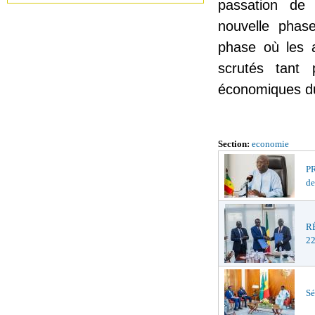
passation de 
nouvelle phase
phase où les a
scrutés tant 
économiques d
Section:
economie
PR
de
R
22
Sé