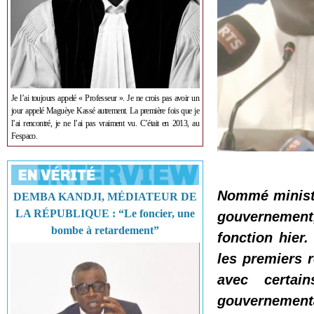
Je l’ai toujours appelé « Professeur ». Je ne crois pas avoir un
jour appelé Maguèye Kassé autrement. La première fois que je
l’ai rencontré, je ne l’ai pas vraiment vu. C’était en 2013, au
Fespaco.
Nommé ministr
DEMBA KANDJI, MÉDIATEUR DE
LA RÉPUBLIQUE : “Le foncier, une
gouvernement
bombe à retardement”
fonction hier.
les premiers 
avec certain
gouvernementa