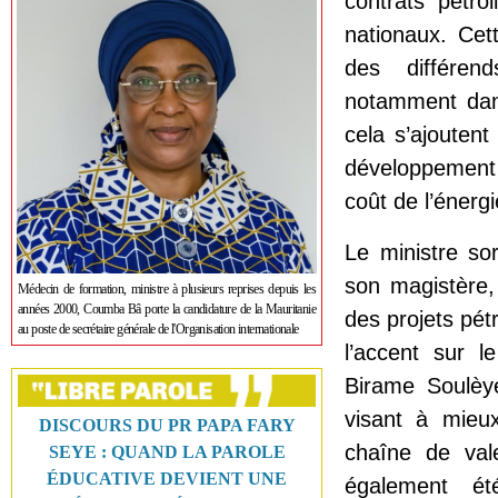
contrats pétro
nationaux. Cet
des différend
notamment dans
cela s’ajoutent 
développement 
coût de l’énerg
Le ministre so
son magistère,
Médecin de formation, ministre à plusieurs reprises depuis les
années 2000, Coumba Bâ porte la candidature de la Mauritanie
des projets pét
au poste de secrétaire générale de l'Organisation internationale
l’accent sur l
Birame Soulèy
visant à mieux
DISCOURS DU PR PAPA FARY
chaîne de val
SEYE : QUAND LA PAROLE
ÉDUCATIVE DEVIENT UNE
également é