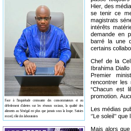
Hier, des média
se tenir ce me
magistrats sén
intérêts matér
demande en pro
barré la une 
certains collab
Chef de la Cel
Ibrahima Diallo
Premier mini
rencontrer les 
“Chacun est l
promotion. Aucu
Face à l'inquiétude croissante des consommateurs et au
déferlement d'alertes sur les réseaux sociaux, la qualité des
Les médias publ
aliments au Sénégal est plus que jamais sous la loupe. Saisies
‘’Le soleil’’ qu
record, rôle des laboratoires
Mais alors que 