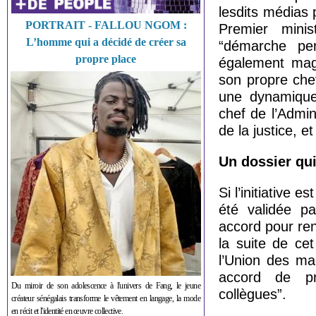
lesdits médias 
PORTRAIT - FALLOU NGOM :
Premier minis
L’homme qui a décidé de créer sa
“démarche per
propre place
également mag
son propre chef
une dynamique
chef de l’Admin
de la justice, e
Un dossier qui
Si l’initiative e
été validée pa
accord pour renc
la suite de cet
l’Union des ma
accord de pr
Du miroir de son adolescence à l'univers de Fang, le jeune
collègues”.
créateur sénégalais transforme le vêtement en langage, la mode
en récit et l'identité en œuvre collective.