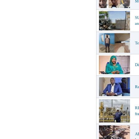
MŒ
S
an
Te
Dé
Re
R
fr
A