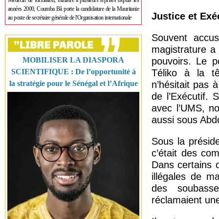
Médecin de formation, ministre à plusieurs reprises depuis les
années 2000, Coumba Bâ porte la candidature de la Mauritanie
Justice et Exé
au poste de secrétaire générale de l'Organisation internationale
Souvent accus
magistrature a
MOBILISER LA DIASPORA
pouvoirs. Le p
SCIENTIFIQUE : De l’opportunité à
Téliko à la t
la stratégie pour le Sénégal et l’Afrique
n’hésitait pas 
de l’Exécutif.
avec l’UMS, no
aussi sous Abd
Sous la présid
c’était des com
Dans certains c
illégales de m
des soubasse
réclamaient une