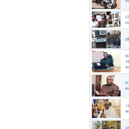
lo
U
un
DÉ
M
AL
da
F
do
1
Ma
AD