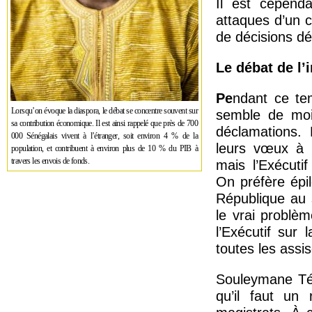
Il est cepend
attaques d’un c
de décisions d
Le débat de l’
Pe
ndant ce tem
Lorsqu’on évoque la diaspora, le débat se concentre souvent sur
semble de moi
sa contribution économique. Il est ainsi rappelé que près de 700
déclamations. 
000 Sénégalais vivent à l’étranger, soit environ 4 % de la
leurs vœux à u
population, et contribuent à environ plus de 10 % du PIB à
travers les envois de fonds.
mais l’Exécutif
On préfère épi
République au 
le vrai problè
l’Exécutif sur
toutes les assis
Souleymane Téli
qu’il faut un 