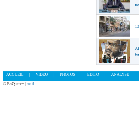
no
13
AF
te
ACCUEIL
|
VIDEO
|
PHOTOS
|
EDITO
|
ANALYSE
|
© EnQuete+ |
mail