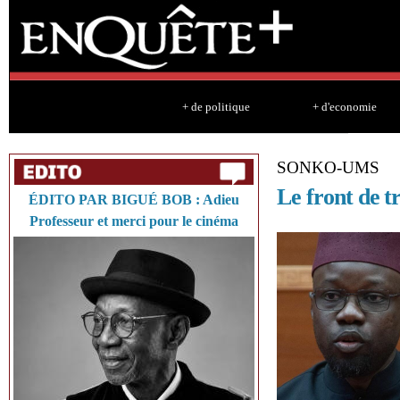
Sk
ma
co
+ de politique
+ d'economie
SONKO-UMS
Le front de t
ÉDITO PAR BIGUÉ BOB : Adieu
Professeur et merci pour le cinéma