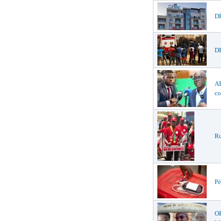
DÉ
DR
AF
co
Ru
Pé
O