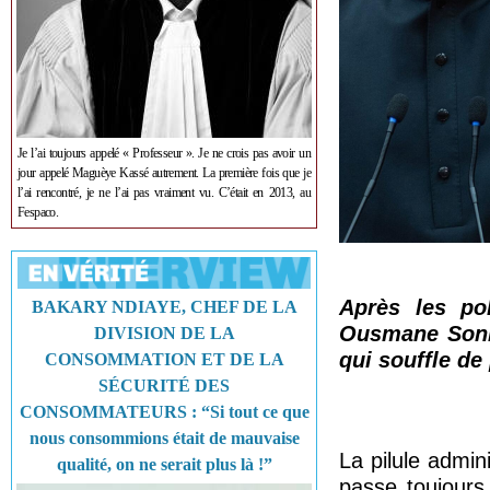
Je l’ai toujours appelé « Professeur ». Je ne crois pas avoir un
jour appelé Maguèye Kassé autrement. La première fois que je
l’ai rencontré, je ne l’ai pas vraiment vu. C’était en 2013, au
Fespaco.
Après les pol
BAKARY NDIAYE, CHEF DE LA
Ousmane Sonko
DIVISION DE LA
qui souffle de
CONSOMMATION ET DE LA
SÉCURITÉ DES
CONSOMMATEURS : “Si tout ce que
nous consommions était de mauvaise
La pilule admi
qualité, on ne serait plus là !”
passe toujours