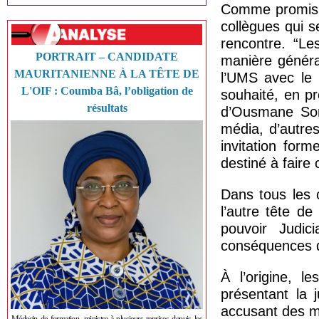
Comme promis,
collègues qui 
rencontre. “Le
PORTRAIT – CANDIDATE
manière général
MAURITANIENNE À LA TÊTE DE
l’UMS avec le 
L'OIF : Coumba Bâ, l’obligation de
souhaité, en p
résultats
d’Ousmane Son
média, d’autres
invitation form
destiné à faire c
Dans tous les c
l’autre tête de
pouvoir Judic
conséquences da
À l’origine, l
présentant la 
accusant des m