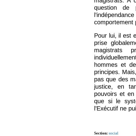
magistrats. À 
question de p
l’indépendanc
comportement p
Pour lui, il est
prise globale
magistrats pr
individuellem
hommes et des
principes. Mais
pas que des mag
justice, en t
pouvoirs et en 
que si le syst
l’Exécutif ne p
Section:
social