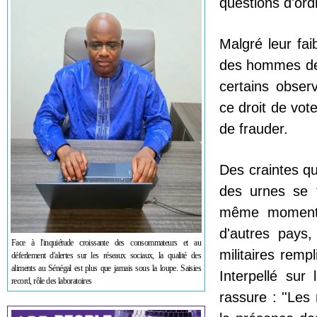
questions d'ordr
Malgré leur faib
des hommes de t
certains observ
ce droit de vot
de frauder.
Des craintes qu
des urnes se f
même moment q
d'autres pays,
Face à l'inquiétude croissante des consommateurs et au
militaires remp
déferlement d'alertes sur les réseaux sociaux, la qualité des
aliments au Sénégal est plus que jamais sous la loupe. Saisies
Interpellé sur
record, rôle des laboratoires
rassure : ''Les