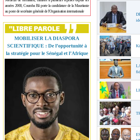
Médecin de formation, ministre à plusieurs reprises depuis les
années 2000, Coumba Bâ porte la candidature de la Mauritanie
au poste de secrétaire générale de l'Organisation internationale
DÉ
id
MOBILISER LA DIASPORA
SCIENTIFIQUE : De l’opportunité à
Ki
la stratégie pour le Sénégal et l’Afrique
LA
fi
LI
T
E