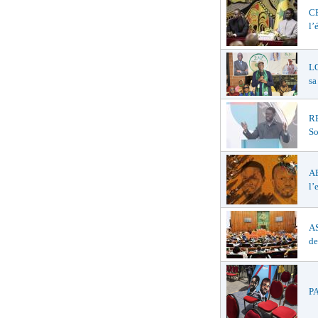
C
l’
LO
sa
R
So
A
l’
AS
de
PA