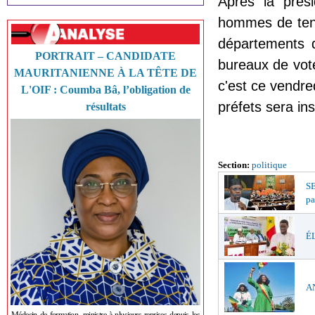
Après la prési
hommes de tenu
départements d
PORTRAIT – CANDIDATE
bureaux de vot
MAURITANIENNE À LA TÊTE DE
c'est ce vendred
L'OIF : Coumba Bâ, l’obligation de
préfets sera ins
résultats
Section:
politique
S
pa
ÉL
AN