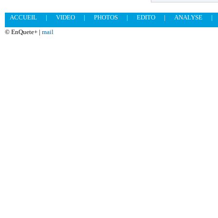
ACCUEIL
|
VIDEO
|
PHOTOS
|
EDITO
|
ANALYSE
|
© EnQuete+ |
mail