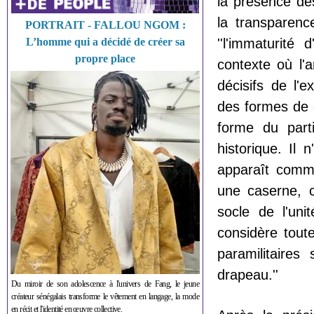
la présence des
la transparenc
PORTRAIT - FALLOU NGOM :
L’homme qui a décidé de créer sa
''l'immaturité
propre place
contexte où l
décisifs de l'e
des formes de d
forme du parti
historique. Il 
apparaît comme
une caserne, c'
socle de l'uni
considère toute
paramilitaires
drapeau.''
Du miroir de son adolescence à l'univers de Fang, le jeune
créateur sénégalais transforme le vêtement en langage, la mode
en récit et l'identité en œuvre collective.