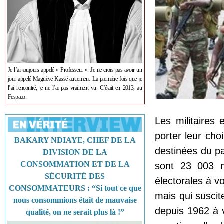
Je l’ai toujours appelé « Professeur ». Je ne crois pas avoir un
jour appelé Maguèye Kassé autrement. La première fois que je
l’ai rencontré, je ne l’ai pas vraiment vu. C’était en 2013, au
Fespaco.
L
es militaires 
porter leur cho
BAKARY NDIAYE, CHEF DE LA
destinées du pa
DIVISION DE LA
CONSOMMATION ET DE LA
sont 23 003 mil
SÉCURITÉ DES
électorales à v
CONSOMMATEURS : “Si tout ce que
mais qui suscit
nous consommions était de mauvaise
depuis 1962 à vo
qualité, on ne serait plus là !”