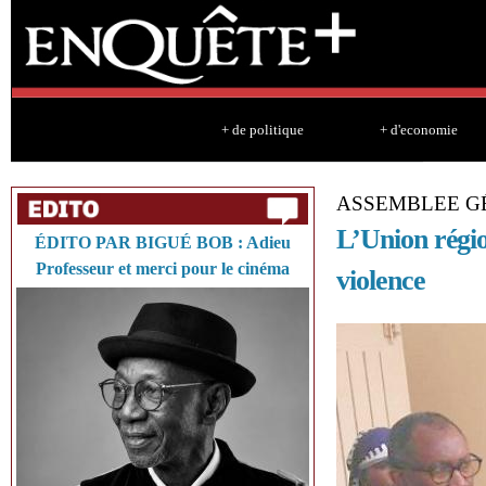
Sk
ma
co
+ de politique
+ d'economie
ASSEMBLEE G
L’Union régio
ÉDITO PAR BIGUÉ BOB : Adieu
Professeur et merci pour le cinéma
violence