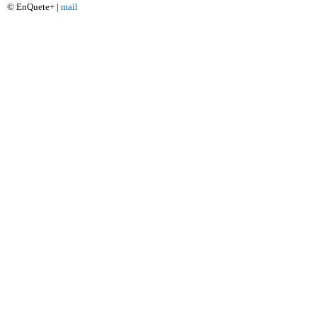
© EnQuete+ |
mail