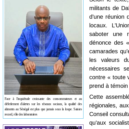
militants de Da
d’une réunion
locaux. L’Unio
saboter une re
dénonce des «
camarades qu’el
les valeurs d
nécessaires s
contre « toute v
prend à témoin l
Cette assemblé
Face à l'inquiétude croissante des consommateurs et au
déferlement d'alertes sur les réseaux sociaux, la qualité des
régionales, au
aliments au Sénégal est plus que jamais sous la loupe. Saisies
Conseil consulta
record, rôle des laboratoires
qu’aux sociali