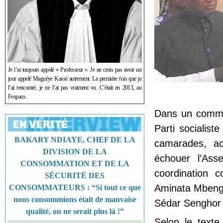
Je l’ai toujours appelé « Professeur ». Je ne crois pas avoir un
jour appelé Maguèye Kassé autrement. La première fois que je
l’ai rencontré, je ne l’ai pas vraiment vu. C’était en 2013, au
Fespaco.
Dans un commun
Parti socialis
BAKARY NDIAYE, CHEF DE LA
camarades, ac
DIVISION DE LA
échouer l’Ass
CONSOMMATION ET DE LA
coordination c
SÉCURITÉ DES
Aminata Mbengu
CONSOMMATEURS : “Si tout ce que
nous consommions était de mauvaise
Sédar Senghor 
qualité, on ne serait plus là !”
Selon le texte