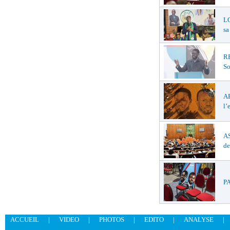
LO
sa
R
So
A
l’
AS
de
PA
ACCUEIL
|
VIDEO
|
PHOTOS
|
EDITO
|
ANALYSE
|