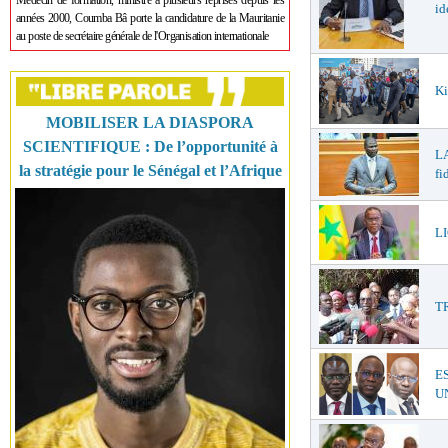
Médecin de formation, ministre à plusieurs reprises depuis les
id
années 2000, Coumba Bâ porte la candidature de la Mauritanie
au poste de secrétaire générale de l'Organisation internationale
Ki
MOBILISER LA DIASPORA
SCIENTIFIQUE : De l’opportunité à
LA
la stratégie pour le Sénégal et l’Afrique
fi
LI
T
E
UN