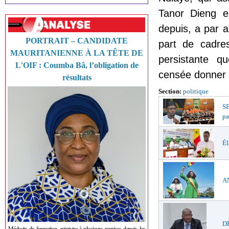
Tanor Dieng e
depuis, a par ai
PORTRAIT – CANDIDATE
part de cadres
MAURITANIENNE À LA TÊTE DE
persistante q
L'OIF : Coumba Bâ, l’obligation de
censée donner l
résultats
Section:
politique
S
pa
ÉL
AN
DÉ