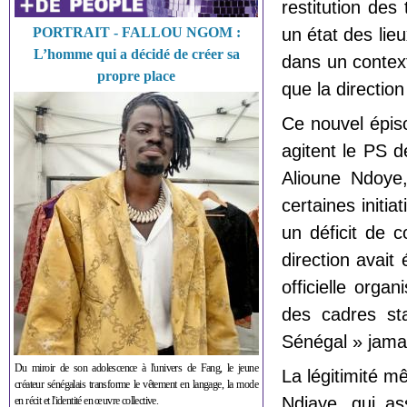
restitution de
PORTRAIT - FALLOU NGOM :
un état des lieu
L’homme qui a décidé de créer sa
dans un context
propre place
que la direction
Ce nouvel épiso
agitent le PS 
Alioune Ndoye,
certaines initia
un déficit de 
direction avait
officielle orga
des cadres sta
Sénégal » jamai
Du miroir de son adolescence à l'univers de Fang, le jeune
La légitimité m
créateur sénégalais transforme le vêtement en langage, la mode
Ndiaye, qui a
en récit et l'identité en œuvre collective.