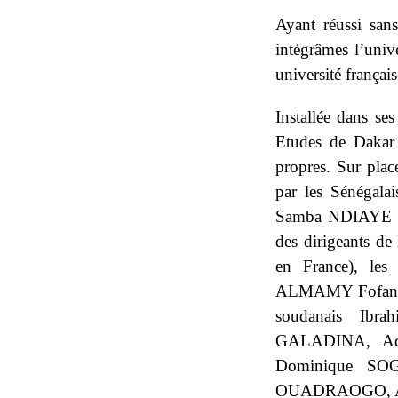
Ayant réussi sa
intégrâmes l’univ
université français
Installée dans se
Etudes de Dakar 
propres. Sur plac
par les Sénéga
Samba NDIAYE de
des dirigeants d
en France), le
ALMAMY Fofana p
soudanais Ibr
GALADINA, Ad
Dominique SOG
OUADRAOGO, A