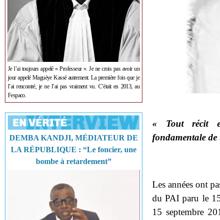
Je l’ai toujours appelé « Professeur ». Je ne crois pas avoir un
jour appelé Maguèye Kassé autrement. La première fois que je
l’ai rencontré, je ne l’ai pas vraiment vu. C’était en 2013, au
Fespaco.
« Tout récit e
fondamentale de r
DEMBA KANDJI, MÉDIATEUR DE
LA RÉPUBLIQUE : “Le foncier, une
bombe à retardement”
Les années ont pa
du PAI paru le 1
15 septembre 20