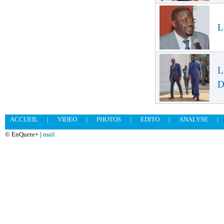
L
L
D
ACCUEIL
|
VIDEO
|
PHOTOS
|
EDITO
|
ANALYSE
|
© EnQuete+ |
mail