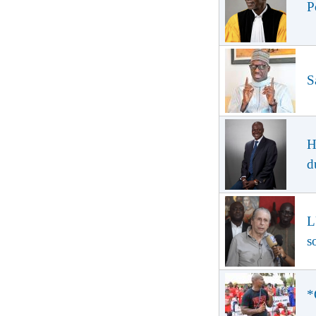
P
S
H
d
L
s
*