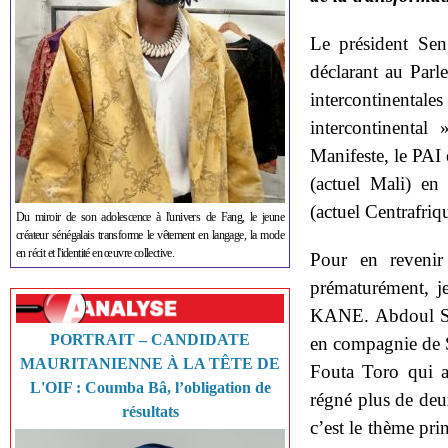
Le président Sen
déclarant au Parl
intercontinental
intercontinental
Manifeste, le PAI
(actuel Mali) en
(actuel Centrafri
Du miroir de son adolescence à l'univers de Fang, le jeune
créateur sénégalais transforme le vêtement en langage, la mode
en récit et l'identité en œuvre collective.
Pour en reveni
prématurément, j
KANE. Abdoul Sa
PORTRAIT – CANDIDATE
en compagnie de 
MAURITANIENNE À LA TÊTE DE
Fouta Toro qui a
L'OIF : Coumba Bâ, l’obligation de
régné plus de deux
résultats
c’est le thème pr