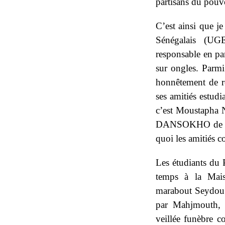
partisans du pouvoi
C’est ainsi que j
Sénégalais (UGE
responsable en par
sur ongles. Parmi
honnêtement de r
ses amitiés estudi
c’est Moustapha 
DANSOKHO de sor
quoi les amitiés c
Les étudiants du 
temps à la Mai
marabout Seydou 
par Mahjmouth, s
veillée funèbre