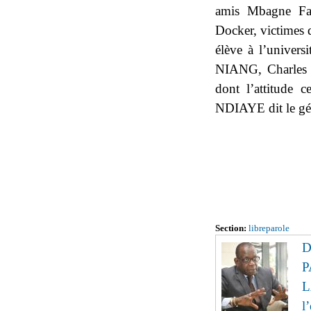
amis Mbagne F
Docker, victime
élève à l’unive
NIANG, Charles
dont l’attitude 
NDIAYE dit le gén
Section:
libreparole
D
P
L
l