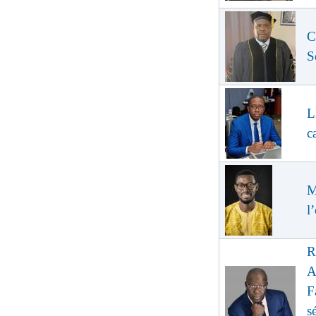
C
S
L
c
M
l
R
A
F
s