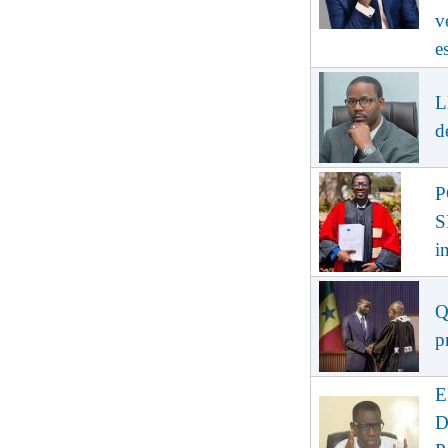
v
e
L
d
P
S
i
Q
p
E
D