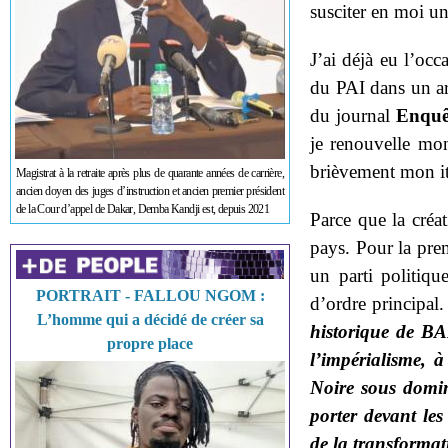
susciter en moi u
J’ai déjà eu l’oc
du PAI dans un a
du journal
Enquê
je renouvelle mo
brièvement mon it
Magistrat à la retraite après plus de quarante années de carrière,
ancien doyen des juges d’instruction et ancien premier président
de la Cour d’appel de Dakar, Demba Kandji est, depuis 2021
Parce que la créa
pays. Pour la pre
un parti politiq
PORTRAIT - FALLOU NGOM :
d’ordre principal
L’homme qui a décidé de créer sa
historique de BA
propre place
l’impérialisme, 
Noire sous domin
porter devant le
de la transformat