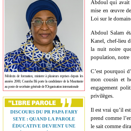
Abdoul qui avait 
mise en œuvre de
Loi sur le domain
Abdoul Salam éta
Kanel, chef-lieu 
la nuit noire qu
population, notre f
C’est pourquoi 
Médecin de formation, ministre à plusieurs reprises depuis les
mon cousin et h
années 2000, Coumba Bâ porte la candidature de la Mauritanie
au poste de secrétaire générale de l'Organisation internationale
engagement politi
privilèges.
Il est vrai qu’il 
DISCOURS DU PR PAPA FARY
prend comme l’enf
SEYE : QUAND LA PAROLE
le sait comme dirai
ÉDUCATIVE DEVIENT UNE