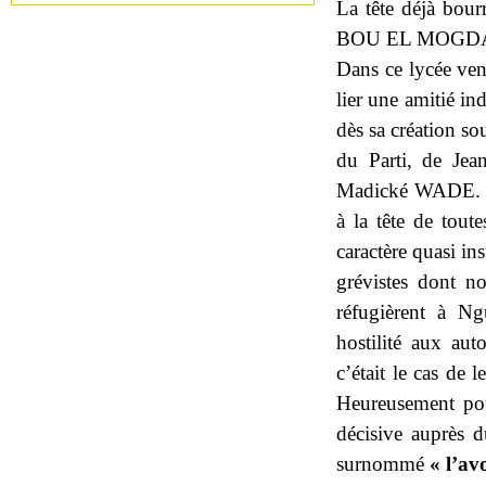
La tête déjà bour
BOU EL MOGDAD p
Dans ce lycée ve
lier une amitié i
dès sa création so
du Parti, de J
Madické WADE. Par
à la tête de toute
caractère quasi in
grévistes dont n
réfugièrent à Ng
hostilité aux aut
c’était le cas de 
Heureusement pour
décisive auprès
surnommé
« l’av