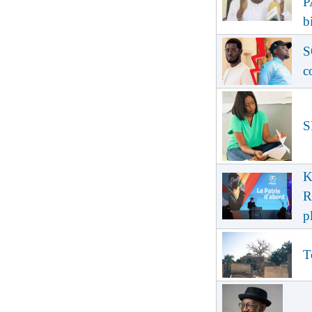
P
b
S
c
S
K
R
p
T