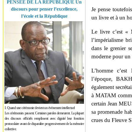
PENSÉE DE LA RÉPUBLIQUE Un
Je pense toutefo
discours pour penser l’excellence,
l’école et la République
un livre et à un 
Le livre c’est 
l’impérialisme br
dans le grenier s
moderne pour un
L’homme c’est 
l’époque, BAKH
également secrétai
à MATAM comme u
certain Jean MEUS
I. Quand une cérémonie devient un événement intellectuel
sa promenade habi
Les cérémonies passent. Certaines paroles demeurent. La plupart
des discours officiels remplissent avec dignité leur fonction
crues du Fleuve
protocolaire avant de disparaître progressivement de la mémoire
collective.