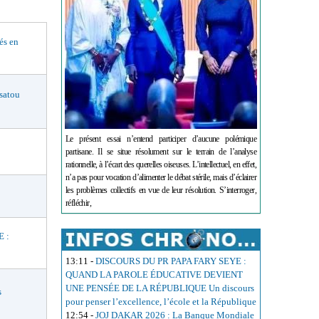
és en
satou
Le présent essai n’entend participer d’aucune polémique
partisane. Il se situe résolument sur le terrain de l’analyse
rationnelle, à l’écart des querelles oiseuses. L’intellectuel, en effet,
n’a pas pour vocation d’alimenter le débat stérile, mais d’éclairer
les problèmes collectifs en vue de leur résolution. S’interroger,
réfléchir,
 :
13:11
-
DISCOURS DU PR PAPA FARY SEYE :
QUAND LA PAROLE ÉDUCATIVE DEVIENT
UNE PENSÉE DE LA RÉPUBLIQUE Un discours
s
pour penser l’excellence, l’école et la République
12:54
-
JOJ DAKAR 2026 : La Banque Mondiale