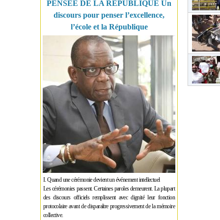
PENSÉE DE LA RÉPUBLIQUE Un
discours pour penser l’excellence,
l’école et la République
I. Quand une cérémonie devient un événement intellectuel
Les cérémonies passent. Certaines paroles demeurent. La plupart
des discours officiels remplissent avec dignité leur fonction
protocolaire avant de disparaître progressivement de la mémoire
collective.