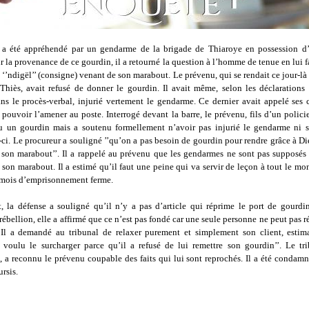
a été appréhendé par un gendarme de la brigade de Thiaroye en possession d
ur la provenance de ce gourdin, il a retourné la question à l’homme de tenue en lui f
 ‘’ndigël’’ (consigne) venant de son marabout. Le prévenu, qui se rendait ce jour-là
 Thiès, avait refusé de donner le gourdin. Il avait même, selon les déclarations
ns le procès-verbal, injurié vertement le gendarme. Ce dernier avait appelé ses 
 pouvoir l’amener au poste. Interrogé devant la barre, le prévenu, fils d’un polici
u un gourdin mais a soutenu formellement n’avoir pas injurié le gendarme ni s’
-ci. Le procureur a souligné ’’qu’on a pas besoin de gourdin pour rendre grâce à D
on marabout’’. Il a rappelé au prévenu que les gendarmes ne sont pas supposés 
e son marabout. Il a estimé qu’il faut une peine qui va servir de leçon à tout le m
x mois d’emprisonnement ferme.
t, la défense a souligné qu’il n’y a pas d’article qui réprime le port de gourdi
rébellion, elle a affirmé que ce n’est pas fondé car une seule personne ne peut pas rés
Il a demandé au tribunal de relaxer purement et simplement son client, estim
voulu le surcharger parce qu’il a refusé de lui remettre son gourdin’’. Le tri
, a reconnu le prévenu coupable des faits qui lui sont reprochés. Il a été condam
ursis.