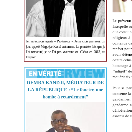
Le prévenu 
Interpellé s
que c’est un
religieux à
Je l’ai toujours appelé « Professeur ». Je ne crois pas avoir un
contenus da
jour appelé Maguèye Kassé autrement. La première fois que je
renfort pour
l’ai rencontré, je ne l’ai pas vraiment vu. C’était en 2013, au
avoir déten
Fespaco.
contre celui
hommage à s
‘’ndigël’’ d
requérir si
DEMBA KANDJI, MÉDIATEUR DE
Pour sa par
LA RÉPUBLIQUE : “Le foncier, une
concerne la 
bombe à retardement”
gendarmes. 
gendarme a 
délibération
assortis de s