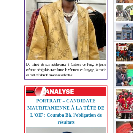
Du miroir de son adolescence à l'univers de Fang, le jeune
créateur sénégalais transforme le vêtement en langage, la mode
en récit et l'identité en œuvre collective.
PORTRAIT – CANDIDATE
MAURITANIENNE À LA TÊTE DE
L'OIF : Coumba Bâ, l’obligation de
résultats