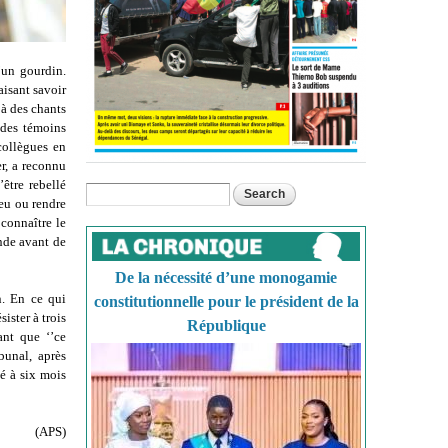
’un gourdin.
aisant savoir
 à des chants
 des témoins
collègues en
er, a reconnu
être rebellé
Search
Search form
ieu ou rendre
connaître le
onde avant de
De la nécessité d’une monogamie
n. En ce qui
constitutionnelle pour le président de la
ister à trois
République
ant que ‘’ce
bunal, après
né à six mois
(APS)