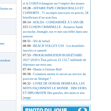
et le COJOJ échangent sur l’emploi des jeunes
10:28
-
AFFAIRE PAPE CHEIKH DIALLO ET
lerins en
CONSORTS : 71 inculpés renvoyés en procès, 28
bénéficient d’un non-lieu
09:14
-
KOLDA - CONDAMNÉE À 5 ANS DE
RÉCLUSION CRIMINELLE : Aissatou Samb
accouche, étrangle, tue et met son bébé dans une
armoire
08:51
-
Vol de bétail
rtre
08:08
-
BEACH VOLLEY U18 : Les hostilités
lancées ce samedi
07:53
-
PROGRAMMATION BUDGÉTAIRE
2027-2029 L’État prévoit 22 132,7 milliards de
rendent
dépenses sur trois ans
07:44
-
Drame à Guinaw Rail
00:58
-
Comment mettre le savoir au service du
pouvoir au Sénégal ?
00:32
-
LIVRE DE OUMAR DEMBA BA, LES
MOTS FAÇONNENT LE MONDE : DISCOURS
ET DIPLOMATIE Des paroles, des mots et une
image