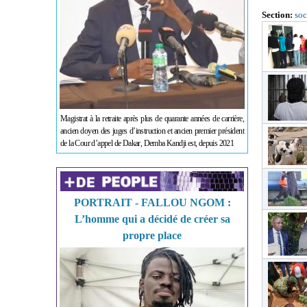
Section:
soc
Magistrat à la retraite après plus de quarante années de carrière,
ancien doyen des juges d’instruction et ancien premier président
de la Cour d’appel de Dakar, Demba Kandji est, depuis 2021
PORTRAIT - FALLOU NGOM :
L’homme qui a décidé de créer sa
propre place