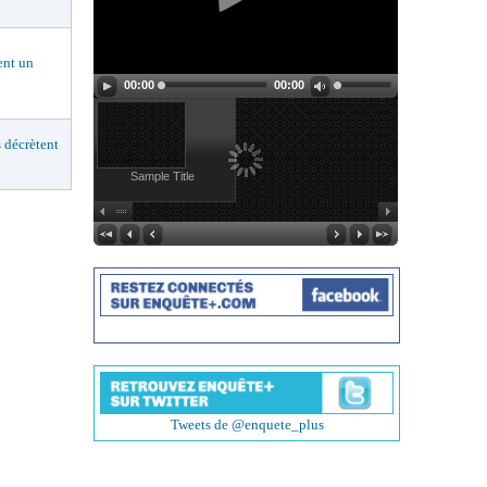
nt un
00:00
00:00
décrètent
Sample Title
Tweets de @enquete_plus