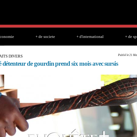
Skip to
main
content
economie
+ de societe
+ d'international
+ de sp
Publié le 21 Ma
FAITS DIVERS
é détenteur de gourdin prend six mois avec sursis