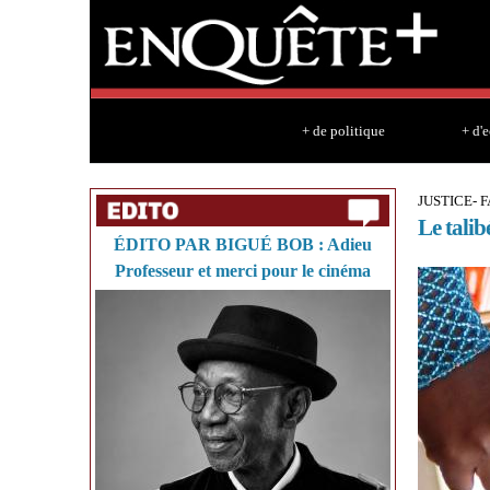
+ de politique
+ d'
JUSTICE- 
Le talib
ÉDITO PAR BIGUÉ BOB : Adieu
Professeur et merci pour le cinéma