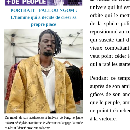
univers qui lui es
PORTRAIT - FALLOU NGOM :
orbite qui le met
L’homme qui a décidé de créer sa
de la sphère pol
propre place
repositionné au cœ
qui suscite tant 
vieux combattant
veut point céder 
qui a raté les start
Pendant ce temps
auprès de son ami
grâces de son anc
que le peuple, amu
ne point trébucher
Du miroir de son adolescence à l'univers de Fang, le jeune
à la victoire.
créateur sénégalais transforme le vêtement en langage, la mode
en récit et l'identité en œuvre collective.