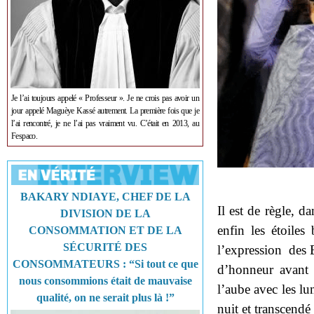
Je l’ai toujours appelé « Professeur ». Je ne crois pas avoir un
jour appelé Maguèye Kassé autrement. La première fois que je
l’ai rencontré, je ne l’ai pas vraiment vu. C’était en 2013, au
Fespaco.
BAKARY NDIAYE, CHEF DE LA
Il est de règle, da
DIVISION DE LA
enfin les étoiles 
CONSOMMATION ET DE LA
SÉCURITÉ DES
l’expression des E
CONSOMMATEURS : “Si tout ce que
d’honneur avant d
nous consommions était de mauvaise
l’aube avec les lum
qualité, on ne serait plus là !”
nuit et transcendé