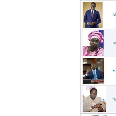
AM
AM
MO
“M