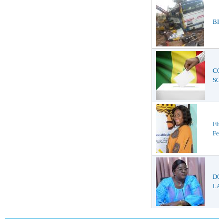
BI
C
S
F
Fe
D
LA