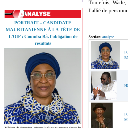
Toutefois, Wade, 
l’allié de personn
PORTRAIT – CANDIDATE
MAURITANIENNE À LA TÊTE DE
L'OIF : Coumba Bâ, l’obligation de
Section:
analyse
résultats
P
Bâ
HO
P
Ma