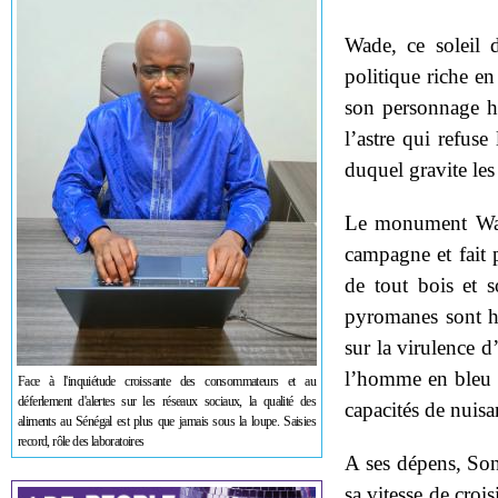
Wade, ce soleil d
politique riche en
son personnage h
l’astre qui refuse
duquel gravite les 
Le monument Wad
campagne et fait p
de tout bois et s
pyromanes sont h
sur la virulence d
l’homme en bleu e
Face à l'inquiétude croissante des consommateurs et au
déferlement d'alertes sur les réseaux sociaux, la qualité des
capacités de nuisa
aliments au Sénégal est plus que jamais sous la loupe. Saisies
record, rôle des laboratoires
A ses dépens, Sonk
sa vitesse de croi