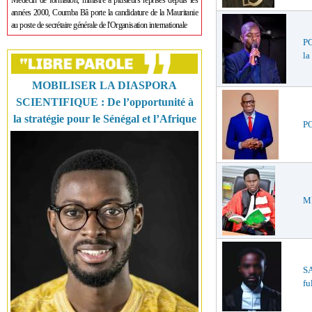
Médecin de formation, ministre à plusieurs reprises depuis les
années 2000, Coumba Bâ porte la candidature de la Mauritanie
au poste de secrétaire générale de l'Organisation internationale
PO
la
MOBILISER LA DIASPORA
SCIENTIFIQUE : De l’opportunité à
la stratégie pour le Sénégal et l’Afrique
PO
ME
S
fu