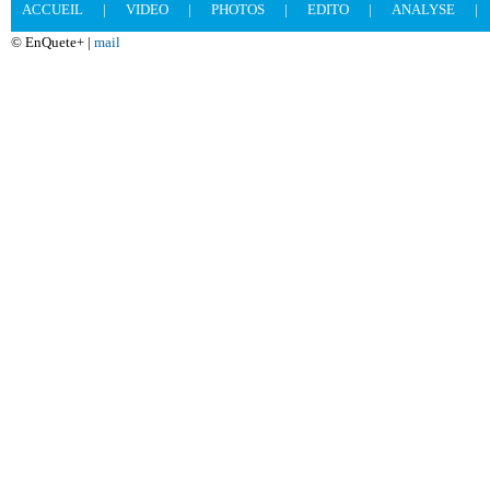
ACCUEIL
|
VIDEO
|
PHOTOS
|
EDITO
|
ANALYSE
|
© EnQuete+ |
mail