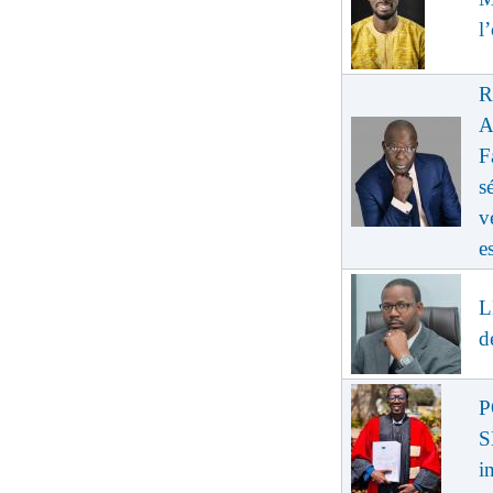
l
R
A
F
s
v
e
L
d
P
S
i