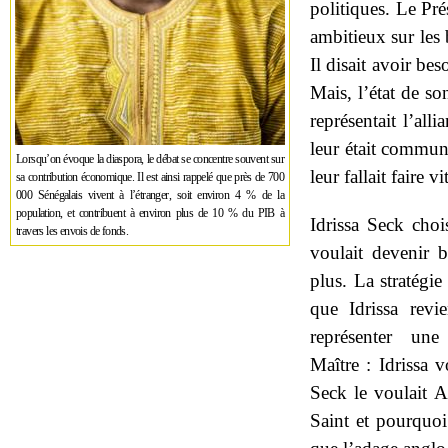
politiques. Le Pré
ambitieux sur les 
Il disait avoir b
Mais, l’état de so
représentait l’all
leur était commune
Lorsqu’on évoque la diaspora, le débat se concentre souvent sur
leur fallait faire vi
sa contribution économique. Il est ainsi rappelé que près de 700
000 Sénégalais vivent à l’étranger, soit environ 4 % de la
population, et contribuent à environ plus de 10 % du PIB à
Idrissa Seck chois
travers les envois de fonds.
voulait devenir 
plus. La stratégi
que Idrissa revi
représenter un
Maître : Idrissa 
Seck le voulait A
Saint et pourquoi