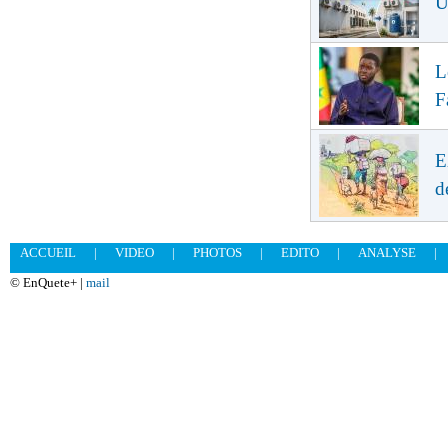
U
L
F
E
d
ACCUEIL
|
VIDEO
|
PHOTOS
|
EDITO
|
ANALYSE
|
© EnQuete+ |
mail