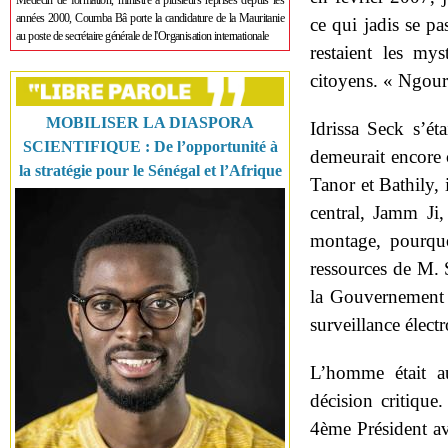
Médecin de formation, ministre à plusieurs reprises depuis les
années 2000, Coumba Bâ porte la candidature de la Mauritanie
ce qui jadis se pas
au poste de secrétaire générale de l'Organisation internationale
restaient les my
citoyens. « Ngou
MOBILISER LA DIASPORA
Idrissa Seck s’ét
SCIENTIFIQUE : De l’opportunité à
demeurait encore 
la stratégie pour le Sénégal et l’Afrique
Tanor et Bathily, 
central, Jamm Ji
montage, pourqu
ressources de M. 
la Gouvernement e
surveillance électr
L’homme était a
décision critique.
4
ème
Président av