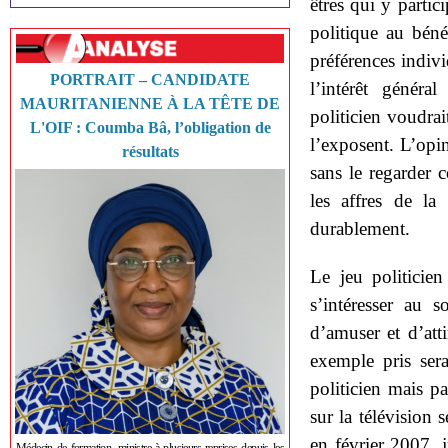
êtres qui y partic
politique au béné
préférences indivi
PORTRAIT – CANDIDATE
l’intérêt généra
MAURITANIENNE À LA TÊTE DE
politicien voudrai
L'OIF : Coumba Bâ, l’obligation de
l’exposent. L’opin
résultats
sans le regarder
les affres de la
durablement.
Le jeu politicie
s’intéresser au s
d’amuser et d’att
exemple pris ser
politicien mais pa
sur la télévision
en février 2007, j