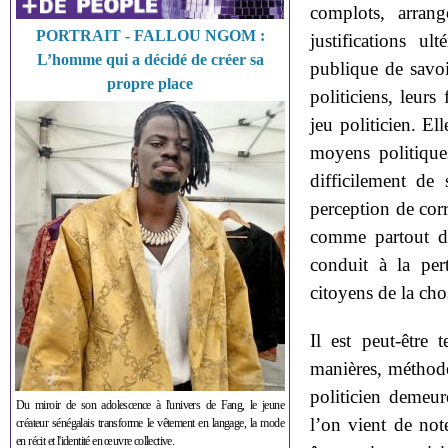
complots, arrang
PORTRAIT - FALLOU NGOM :
justifications ul
L’homme qui a décidé de créer sa
publique de savoi
propre place
politiciens, leurs 
jeu politicien. El
moyens politiques
difficilement de
perception de cor
comme partout da
conduit à la pert
citoyens de la cho
Il est peut-être 
manières, méthode
politicien demeur
Du miroir de son adolescence à l'univers de Fang, le jeune
l’on vient de note
créateur sénégalais transforme le vêtement en langage, la mode
en récit et l'identité en œuvre collective.