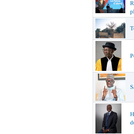
R
p
T
P
S
H
d