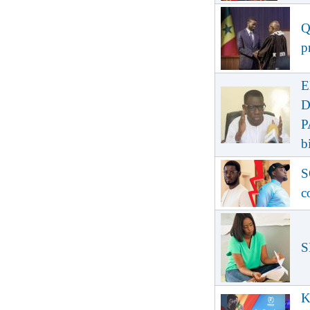
Q
p
E
D
P
b
S
c
S
K