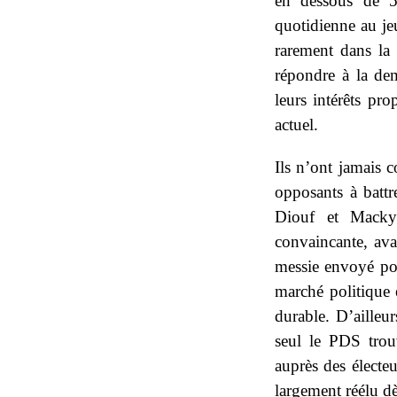
en dessous de 5%
quotidienne au jeu
rarement dans la 
répondre à la de
leurs intérêts p
actuel.
Ils n’ont jamais c
opposants à batt
Diouf et Macky 
convaincante, ava
messie envoyé po
marché politique e
durable. D’aille
seul le PDS trou
auprès des électeu
largement réélu dè