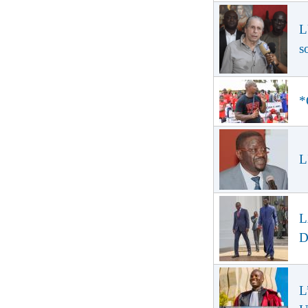
L
s
*
L
L
D
L