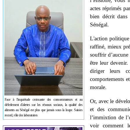
l’Histoire, vous 
actes réprimés par
bien décrit dans
Sénégal.
L'action politique 
raffiné, mieux pr
souffrir d’aucune 
être leur devenir
diriger leurs c
comportements et 
morale.
Face à l'inquiétude croissante des consommateurs et au
Or, avec le dével
déferlement d'alertes sur les réseaux sociaux, la qualité des
et des communica
aliments au Sénégal est plus que jamais sous la loupe. Saisies
record, rôle des laboratoires
l’immixtion de l’
voir comment les