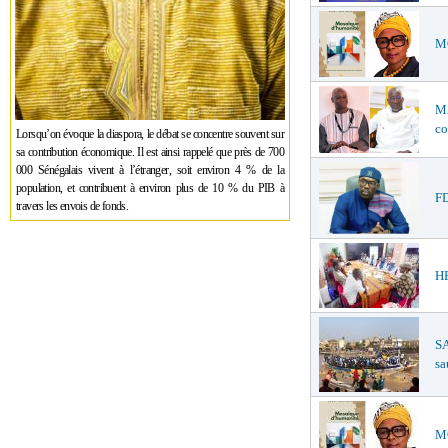
MO
M
co
Lorsqu’on évoque la diaspora, le débat se concentre souvent sur
sa contribution économique. Il est ainsi rappelé que près de 700
000 Sénégalais vivent à l’étranger, soit environ 4 % de la
population, et contribuent à environ plus de 10 % du PIB à
FD
travers les envois de fonds.
HE
SA
sa
MO