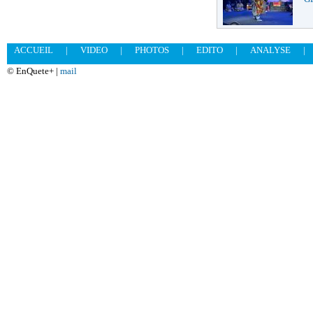
ACCUEIL
|
VIDEO
|
PHOTOS
|
EDITO
|
ANALYSE
|
© EnQuete+ |
mail