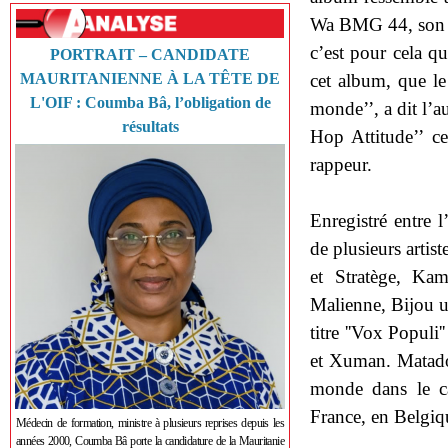
Wa BMG 44, son gr
c’est pour cela qu’
PORTRAIT – CANDIDATE
cet album, que le
MAURITANIENNE À LA TÊTE DE
L'OIF : Coumba Bâ, l’obligation de
monde’’, a dit l’
résultats
Hop Attitude’’ c
rappeur.
Enregistré entre l
de plusieurs artis
et Stratège, Ka
Malienne, Bijou u
titre ''Vox Populi
et Xuman. Matador
monde dans le ca
France, en Belgiq
Médecin de formation, ministre à plusieurs reprises depuis les
années 2000, Coumba Bâ porte la candidature de la Mauritanie