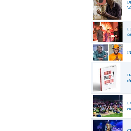
DI
W
LE
fa
IN
DA
tê
LA
co
GR