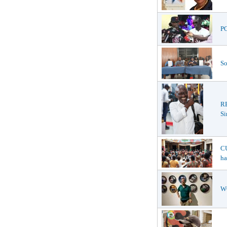
PO
So
R
Si
CU
ha
WO