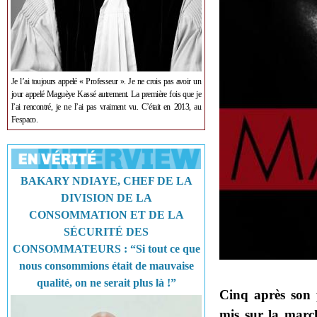
Je l’ai toujours appelé « Professeur ». Je ne crois pas avoir un
jour appelé Maguèye Kassé autrement. La première fois que je
l’ai rencontré, je ne l’ai pas vraiment vu. C’était en 2013, au
Fespaco.
BAKARY NDIAYE, CHEF DE LA
DIVISION DE LA
CONSOMMATION ET DE LA
SÉCURITÉ DES
CONSOMMATEURS : “Si tout ce que
nous consommions était de mauvaise
qualité, on ne serait plus là !”
Cinq après son 
mis sur la marc