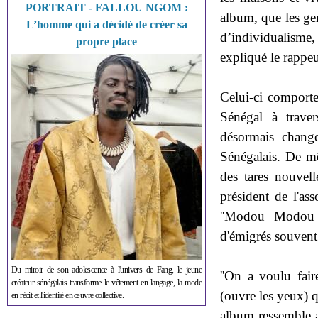
PORTRAIT - FALLOU NGOM :
album, que les ge
L’homme qui a décidé de créer sa
d’individualisme, 
propre place
expliqué le rappe
Celui-ci comporte
Sénégal à traver
désormais chang
Sénégalais. De m
des tares nouvell
président de l'ass
''Modou Modou l
d'émigrés souvent 
Du miroir de son adolescence à l'univers de Fang, le jeune
''On a voulu fai
créateur sénégalais transforme le vêtement en langage, la mode
(ouvre les yeux) q
en récit et l'identité en œuvre collective.
album ressemble a