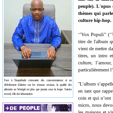
peuple). L'opus 
thèmes qui parlen
culture hip-hop.
‘’Vox Populi’’ (‘
titre de l'album
vient de mettre d
titres, un intro
culture, l’amour
particulièrement l’
Face à l'inquiétude croissante des consommateurs et au
''L’album s’appel
déferlement d'alertes sur les réseaux sociaux, la qualité des
aliments au Sénégal est plus que jamais sous la loupe. Saisies
en tant que rappe
record, rôle des laboratoires
coin et qui n’ont 
micro, nous devon
les maisons et viv