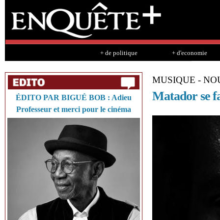
Sk
ma
co
+ de politique
+ d'economie
MUSIQUE - N
Matador se fa
ÉDITO PAR BIGUÉ BOB : Adieu
Professeur et merci pour le cinéma