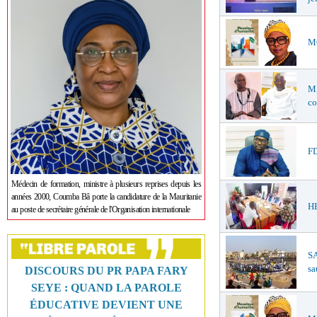
MO
M
co
FD
Médecin de formation, ministre à plusieurs reprises depuis les
années 2000, Coumba Bâ porte la candidature de la Mauritanie
HE
au poste de secrétaire générale de l'Organisation internationale
SA
sa
DISCOURS DU PR PAPA FARY
SEYE : QUAND LA PAROLE
ÉDUCATIVE DEVIENT UNE