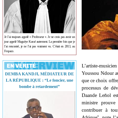
Je l’ai toujours appelé « Professeur ». Je ne crois pas avoir un
jour appelé Maguèye Kassé autrement. La première fois que je
l’ai rencontré, je ne l’ai pas vraiment vu. C’était en 2013, au
Fespaco.
L’artiste-music
Youssou Ndour au 
DEMBA KANDJI, MÉDIATEUR DE
que ce choix offre 
LA RÉPUBLIQUE : “Le foncier, une
bombe à retardement”
processus de dév
Daande Leñol es
ministre prouv
contribuer à to
Afrique'', note 