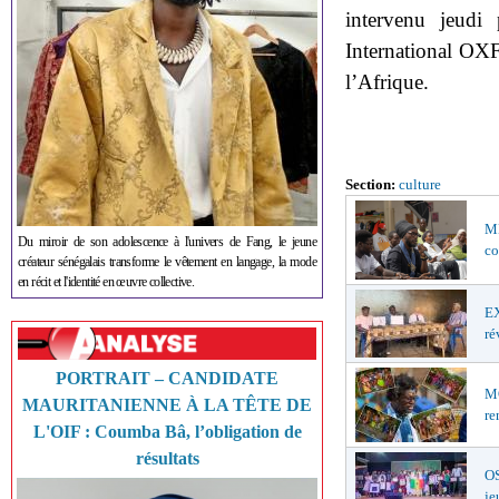
intervenu jeudi
International OXFA
l’Afrique.
Section:
culture
MÉ
Du miroir de son adolescence à l'univers de Fang, le jeune
co
créateur sénégalais transforme le vêtement en langage, la mode
en récit et l'identité en œuvre collective.
EX
ré
PORTRAIT – CANDIDATE
MO
MAURITANIENNE À LA TÊTE DE
re
L'OIF : Coumba Bâ, l’obligation de
résultats
OS
je