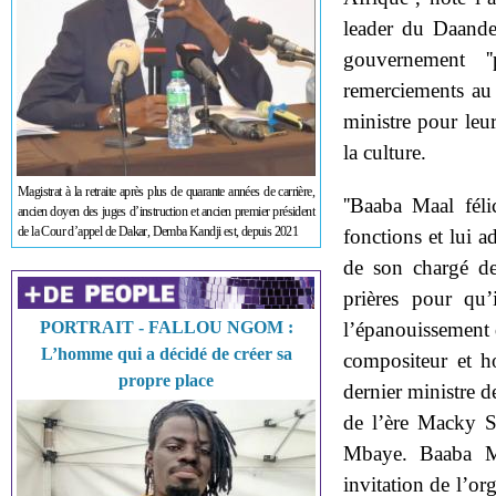
leader du Daand
gouvernement ''
remerciements au
ministre pour leur
la culture.
Magistrat à la retraite après plus de quarante années de carrière,
''Baaba Maal fél
ancien doyen des juges d’instruction et ancien premier président
de la Cour d’appel de Dakar, Demba Kandji est, depuis 2021
fonctions et lui 
de son chargé de
prières pour qu’
PORTRAIT - FALLOU NGOM :
l’épanouissement d
L’homme qui a décidé de créer sa
compositeur et 
propre place
dernier ministre 
de l’ère Macky Sa
Mbaye. Baaba Ma
invitation de l’or