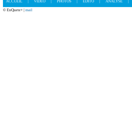
ACCUEIL
|
VIDEO
|
PHOTOS
|
EDITO
|
ANALYSE
|
© EnQuete+ |
mail