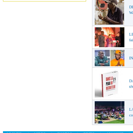
DI
W
LE
fa
IN
DA
tê
LA
co