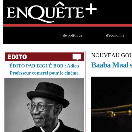
Sk
ma
co
+ de politique
+ d'economie
NOUVEAU GO
Baaba Maal s
ÉDITO PAR BIGUÉ BOB : Adieu
Professeur et merci pour le cinéma