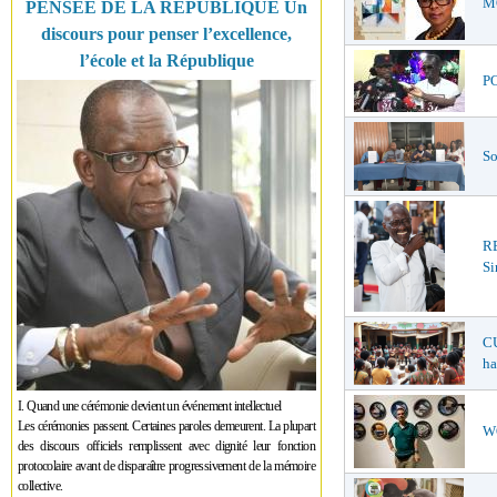
MO
PENSÉE DE LA RÉPUBLIQUE Un
discours pour penser l’excellence,
l’école et la République
PO
So
R
Si
CU
ha
I. Quand une cérémonie devient un événement intellectuel
Les cérémonies passent. Certaines paroles demeurent. La plupart
WO
des discours officiels remplissent avec dignité leur fonction
protocolaire avant de disparaître progressivement de la mémoire
collective.