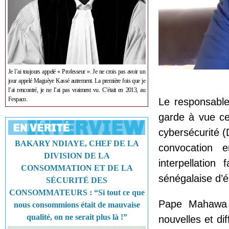
Je l’ai toujours appelé « Professeur ». Je ne crois pas avoir un
jour appelé Maguèye Kassé autrement. La première fois que je
l’ai rencontré, je ne l’ai pas vraiment vu. C’était en 2013, au
Fespaco.
Le responsabl
garde à vue ce
cybersécurité (D
BAKARY NDIAYE, CHEF DE LA
convocation 
DIVISION DE LA
interpellation
CONSOMMATION ET DE LA
sénégalaise d’él
SÉCURITÉ DES
CONSOMMATEURS : “Si tout ce que
Pape Mahawa D
nous consommions était de mauvaise
qualité, on ne serait plus là !”
nouvelles et dif