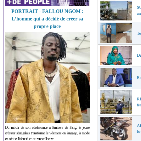
S
PORTRAIT - FALLOU NGOM :
an
L’homme qui a décidé de créer sa
propre place
Te
Dé
Re
R
fr
A
Du miroir de son adolescence à l'univers de Fang, le jeune
lo
créateur sénégalais transforme le vêtement en langage, la mode
en récit et l'identité en œuvre collective.