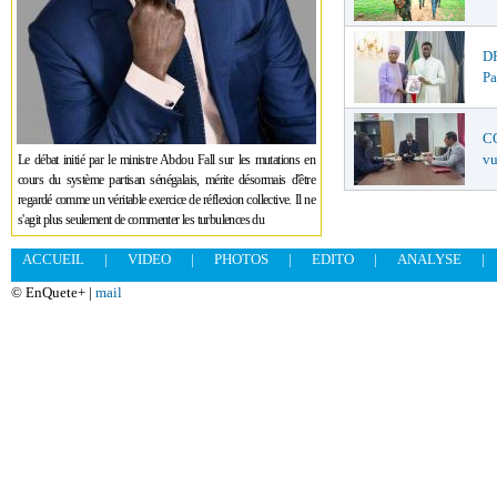
DR
Pa
CO
vu
Le débat initié par le ministre Abdou Fall sur les mutations en
cours du système partisan sénégalais, mérite désormais d'être
regardé comme un véritable exercice de réflexion collective. Il ne
s'agit plus seulement de commenter les turbulences du
ACCUEIL
|
VIDEO
|
PHOTOS
|
EDITO
|
ANALYSE
|
© EnQuete+ |
mail