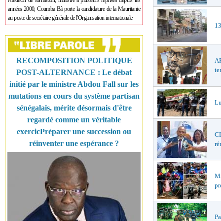
Médecin de formation, ministre à plusieurs reprises depuis les
années 2000, Coumba Bâ porte la candidature de la Mauritanie
au poste de secrétaire générale de l'Organisation internationale
13
RECOMPOSITION POLITIQUE
AF
te
POST-ALTERNANCE : Le débat
initié par le ministre Abdou Fall sur les
mutations en cours du système partisan
Lu
sénégalais, mérite désormais d'être
regardé comme un véritable
exercicPréparer une succession ou
CL
réinventer une espérance ?
ré
MA
pr
Pa