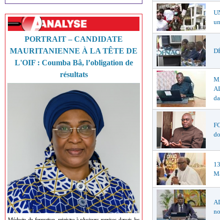
U
un
PORTRAIT – CANDIDATE
MAURITANIENNE À LA TÊTE DE
DÉ
L'OIF : Coumba Bâ, l’obligation de
résultats
M
AL
da
F
do
1
Ma
AD
no