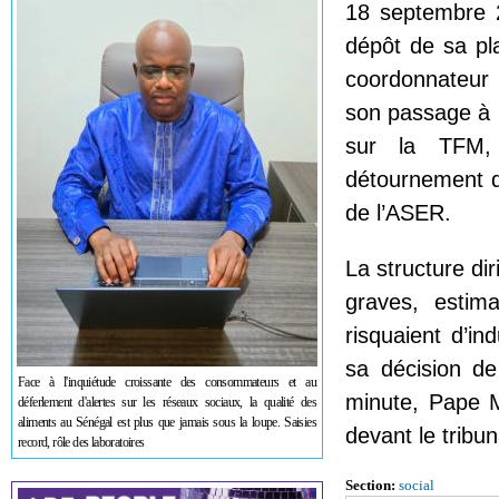
18 septembre 
dépôt de sa pl
coordonnateur 
son passage à 
sur la TFM,
détournement de
de l’ASER.
La structure di
graves, estima
risquaient d’in
sa décision de
Face à l'inquiétude croissante des consommateurs et au
minute, Pape M
déferlement d'alertes sur les réseaux sociaux, la qualité des
aliments au Sénégal est plus que jamais sous la loupe. Saisies
devant le tribu
record, rôle des laboratoires
Section:
social