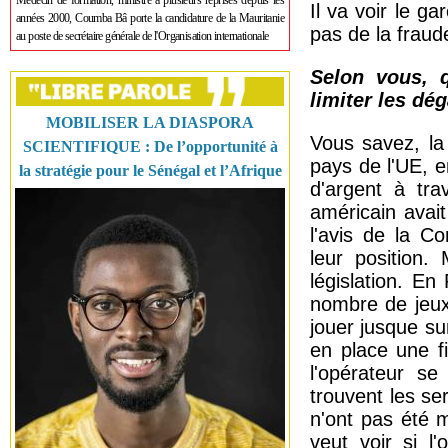
Médecin de formation, ministre à plusieurs reprises depuis les
Il va voir le ga
années 2000, Coumba Bâ porte la candidature de la Mauritanie
pas de la fraud
au poste de secrétaire générale de l'Organisation internationale
Selon vous, q
limiter les d
MOBILISER LA DIASPORA
Vous savez, la
SCIENTIFIQUE : De l’opportunité à
pays de l'UE, e
la stratégie pour le Sénégal et l’Afrique
d'argent à tra
américain avait
l'avis de la C
leur position.
législation. En
nombre de jeux
jouer jusque su
en place une fi
l'opérateur s
trouvent les ser
n'ont pas été m
veut voir si l