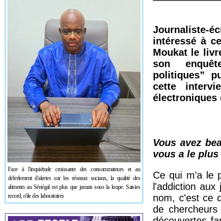
Journaliste-
intéressé à c
Moukat
le livr
son enqu
politiques”
p
cette interv
électroniques 
Vous avez beau
vous a le plu
Face à l'inquiétude croissante des consommateurs et au
Ce qui m'a le 
déferlement d'alertes sur les réseaux sociaux, la qualité des
l'addiction aux
aliments au Sénégal est plus que jamais sous la loupe. Saisies
record, rôle des laboratoires
nom, c'est ce 
de chercheurs q
découvertes fa