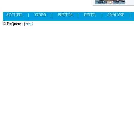
ACCUEIL
|
VIDEO
|
PHOTOS
|
EDITO
|
ANALYSE
|
© EnQuete+ |
mail