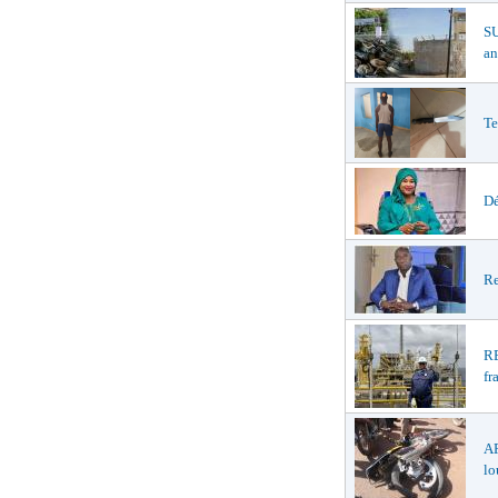
S
an
Te
Dé
Re
R
fr
A
lo