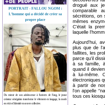
drogué aux je
PORTRAIT - FALLOU NGOM :
comparable a
L’homme qui a décidé de créer sa
sécrétions, on
propre place
mêmes enzymes
C'était la pre
laquelle l'homm
Aujourd'hui, a
plus que de l'
faillites, les 
parce qu'il diss
à sa famille,
quand il devien
à lui-même. C
électroniques q
à partir de no
l'on appelle ‘’n
Du miroir de son adolescence à l'univers de Fang, le jeune
tous ces kiosqu
créateur sénégalais transforme le vêtement en langage, la mode
en récit et l'identité en œuvre collective.