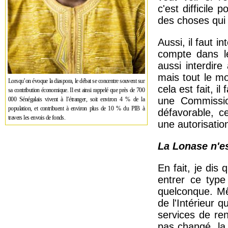
c'est difficile
des choses qui 
Aussi, il faut i
compte dans le
aussi interdire
mais tout le mo
Lorsqu’on évoque la diaspora, le débat se concentre souvent sur
cela est fait, i
sa contribution économique. Il est ainsi rappelé que près de 700
une Commissio
000 Sénégalais vivent à l’étranger, soit environ 4 % de la
population, et contribuent à environ plus de 10 % du PIB à
défavorable, c
travers les envois de fonds.
une autorisatio
La Lonase n'es
En fait, je dis 
entrer ce type
quelconque. Mê
de l'Intérieur q
services de re
pas changé, la 