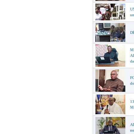
U
un
DÉ
M
AL
da
F
do
1
Ma
AD
no