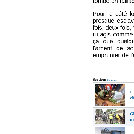
tombé en faillit
Pour le côté lo
presque esclave
fois, deux fois
tu agis comme l
ça que quelqu
l'argent de s
emprunter de l'
Section:
social
LI
cl
GR
un