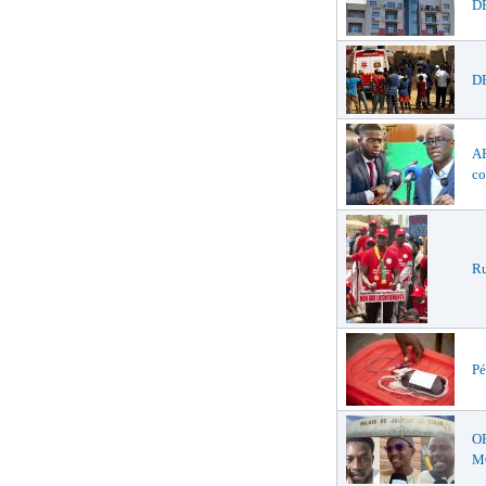
DÉ
DR
AF
co
Ru
Pé
O
MŒ