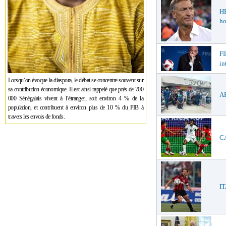
H
ho
FI
in
Lorsqu’on évoque la diaspora, le débat se concentre souvent sur
sa contribution économique. Il est ainsi rappelé que près de 700
AF
000 Sénégalais vivent à l’étranger, soit environ 4 % de la
population, et contribuent à environ plus de 10 % du PIB à
travers les envois de fonds.
CA
IT