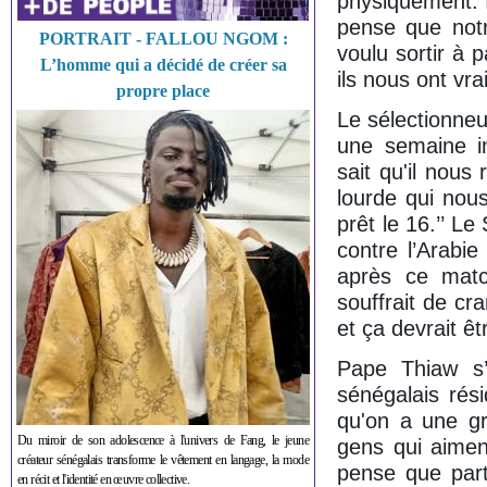
physiquement. I
pense que notr
PORTRAIT - FALLOU NGOM :
voulu sortir à 
L’homme qui a décidé de créer sa
ils nous ont vra
propre place
Le sélectionneu
une semaine in
sait qu'il nous
lourde qui nous
prêt le 16.’’ L
contre l’Arabie
après ce matc
souffrait de cr
et ça devrait êtr
Pape Thiaw s’
sénégalais rési
qu'on a une gr
Du miroir de son adolescence à l'univers de Fang, le jeune
gens qui aimen
créateur sénégalais transforme le vêtement en langage, la mode
pense que part
en récit et l'identité en œuvre collective.