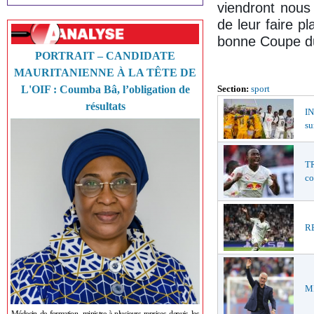
viendront nous
de leur faire p
bonne Coupe d
PORTRAIT – CANDIDATE
MAURITANIENNE À LA TÊTE DE
L'OIF : Coumba Bâ, l’obligation de
Section:
sport
résultats
I
su
TR
co
RE
ME