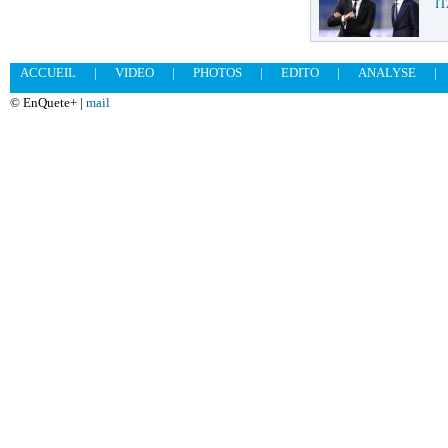
IT
ACCUEIL
|
VIDEO
|
PHOTOS
|
EDITO
|
ANALYSE
|
© EnQuete+ |
mail