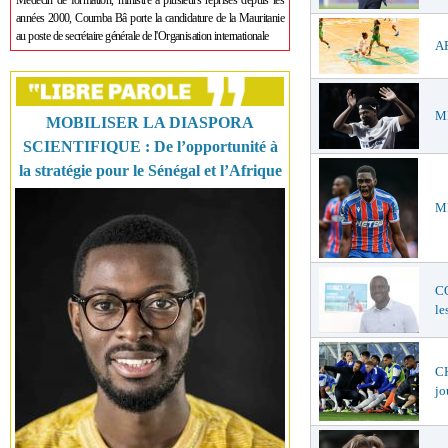
Médecin de formation, ministre à plusieurs reprises depuis les
années 2000, Coumba Bâ porte la candidature de la Mauritanie
au poste de secrétaire générale de l'Organisation internationale
AF
ME
MOBILISER LA DIASPORA
SCIENTIFIQUE : De l’opportunité à
la stratégie pour le Sénégal et l’Afrique
ME
C
le
CH
jo