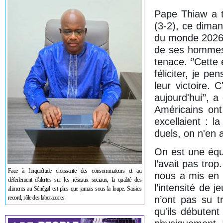
Pape Thiaw a ti
(3-2), ce dima
du monde 2026. 
de ses hommes 
tenace. ‘’Cette 
féliciter, je p
leur victoire.
aujourd'hui’’, 
Américains ont
excellaient : l
duels, on n'en
On est une équ
l’avait pas trop
Face à l'inquiétude croissante des consommateurs et au
nous a mis en d
déferlement d'alertes sur les réseaux sociaux, la qualité des
l’intensité de 
aliments au Sénégal est plus que jamais sous la loupe. Saisies
record, rôle des laboratoires
n’ont pas su tr
qu'ils débutent