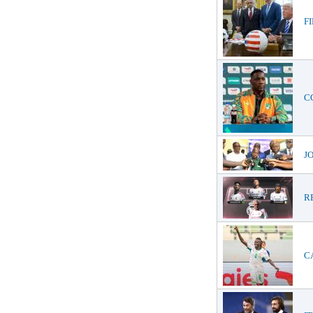
FI
CO
JO
RE
CA