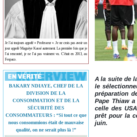
Je l’ai toujours appelé « Professeur ». Je ne crois pas avoir un
jour appelé Maguèye Kassé autrement. La première fois que je
l’ai rencontré, je ne l’ai pas vraiment vu. C’était en 2013, au
Fespaco.
A la suite de 
le sélectionne
BAKARY NDIAYE, CHEF DE LA
préparation d
DIVISION DE LA
Pape Thiaw a 
CONSOMMATION ET DE LA
celle des USA
SÉCURITÉ DES
prêt pour la 
CONSOMMATEURS : “Si tout ce que
juin.
nous consommions était de mauvaise
qualité, on ne serait plus là !”