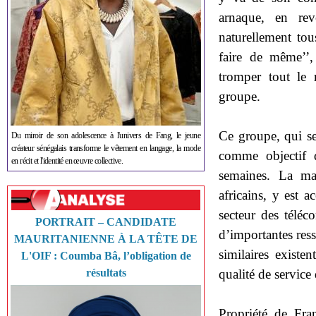
arnaque, en rev
naturellement tou
faire de même’’
tromper tout le
groupe.
Ce groupe, qui se
Du miroir de son adolescence à l'univers de Fang, le jeune
créateur sénégalais transforme le vêtement en langage, la mode
comme objectif 
en récit et l'identité en œuvre collective.
semaines. La ma
africains, y est a
secteur des téléc
PORTRAIT – CANDIDATE
d’importantes resso
MAURITANIENNE À LA TÊTE DE
similaires existe
L'OIF : Coumba Bâ, l’obligation de
qualité de service
résultats
Propriété de Fr