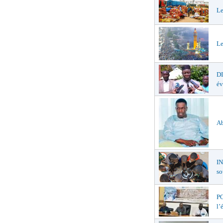
Le
Le
D
év
Ab
I
so
PO
l’