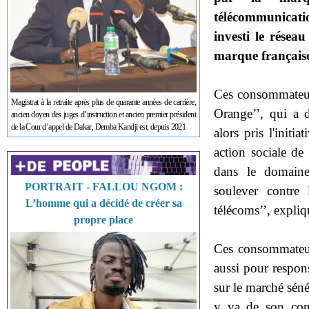
télécommunicatio
investi le résea
marque française
Ces consommateu
Magistrat à la retraite après plus de quarante années de carrière,
Orange’’, qui a 
ancien doyen des juges d’instruction et ancien premier président
de la Cour d’appel de Dakar, Demba Kandji est, depuis 2021
alors pris l'initi
action sociale de
dans le domain
PORTRAIT - FALLOU NGOM :
soulever contre 
L’homme qui a décidé de créer sa
télécoms’’, expli
propre place
Ces consommateurs
aussi pour respons
sur le marché sén
y va de son comm