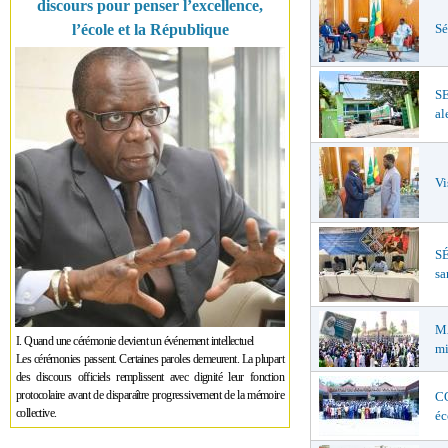
discours pour penser l’excellence,
Sé
l’école et la République
S
al
Vi
SÉ
sa
MA
I. Quand une cérémonie devient un événement intellectuel
mi
Les cérémonies passent. Certaines paroles demeurent. La plupart
des discours officiels remplissent avec dignité leur fonction
protocolaire avant de disparaître progressivement de la mémoire
CO
collective.
éc