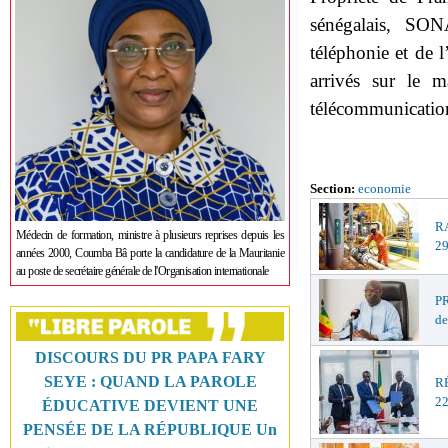
sénégalais, SO
téléphonie et de 
arrivés sur le m
télécommunicatio
Section:
economie
R
Médecin de formation, ministre à plusieurs reprises depuis les
29
années 2000, Coumba Bâ porte la candidature de la Mauritanie
au poste de secrétaire générale de l'Organisation internationale
PR
de
DISCOURS DU PR PAPA FARY
SEYE : QUAND LA PAROLE
R
22
ÉDUCATIVE DEVIENT UNE
PENSÉE DE LA RÉPUBLIQUE Un