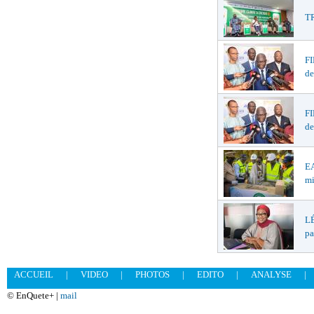
TR
F
de
F
de
EA
mi
LÉ
pa
ACCUEIL
|
VIDEO
|
PHOTOS
|
EDITO
|
ANALYSE
|
© EnQuete+ |
mail