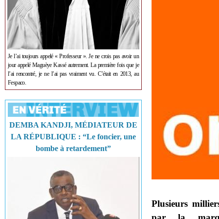
Je l’ai toujours appelé « Professeur ». Je ne crois pas avoir un
jour appelé Maguèye Kassé autrement. La première fois que je
l’ai rencontré, je ne l’ai pas vraiment vu. C’était en 2013, au
Fespaco.
DEMBA KANDJI, MÉDIATEUR DE
LA RÉPUBLIQUE : “Le foncier, une
bombe à retardement”
Plusieurs milli
par la marqu