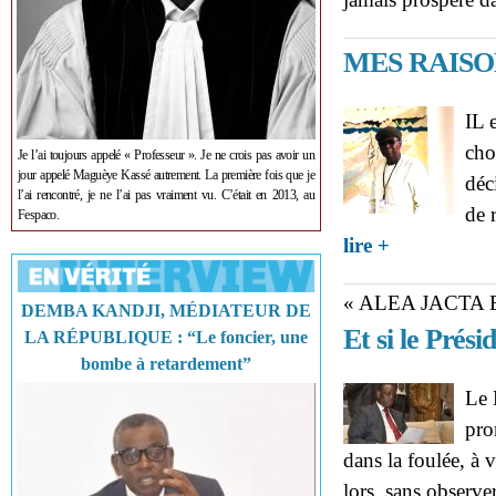
MES RAISO
IL 
cho
Je l’ai toujours appelé « Professeur ». Je ne crois pas avoir un
jour appelé Maguèye Kassé autrement. La première fois que je
déc
l’ai rencontré, je ne l’ai pas vraiment vu. C’était en 2013, au
de 
Fespaco.
about MES RA
lire +
« ALEA JACTA 
DEMBA KANDJI, MÉDIATEUR DE
Et si le Prési
LA RÉPUBLIQUE : “Le foncier, une
bombe à retardement”
Le 
pro
dans la foulée, à 
lors, sans observer