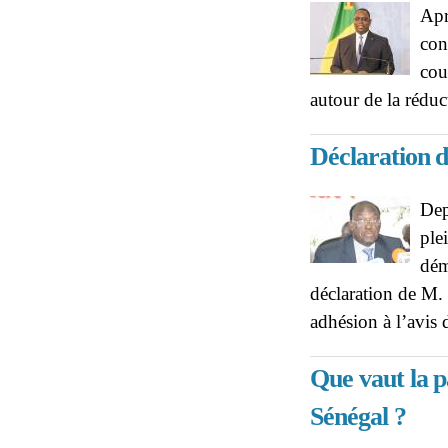
Apr
con
cou
autour de la rédu
Déclaration 
Dep
ple
dém
déclaration de M. 
adhésion à l’avis
Que vaut la p
Sénégal ?