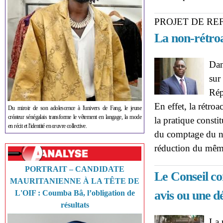
PROJET DE R
La non-rétroa
Dan
sur
Rép
En effet, la rétroa
Du miroir de son adolescence à l'univers de Fang, le jeune
créateur sénégalais transforme le vêtement en langage, la mode
la pratique consti
en récit et l'identité en œuvre collective.
du comptage du no
réduction du mê
PORTRAIT – CANDIDATE
Le Conseil co
MAURITANIENNE À LA TÊTE DE
avis ou une d
L'OIF : Coumba Bâ, l’obligation de
résultats
La 