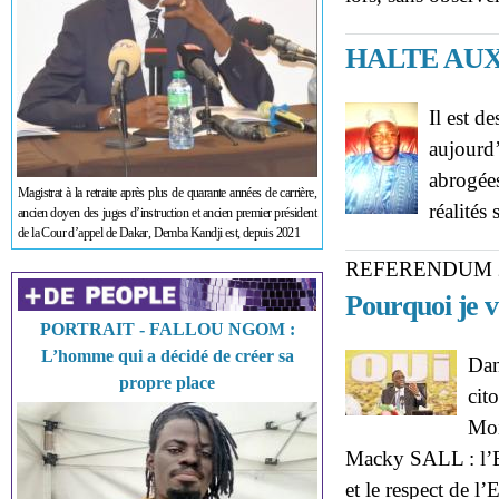
HALTE AUX
Il est d
aujourd’
abrogées
Magistrat à la retraite après plus de quarante années de carrière,
réalités
ancien doyen des juges d’instruction et ancien premier président
de la Cour d’appel de Dakar, Demba Kandji est, depuis 2021
REFERENDUM 
Pourquoi je 
PORTRAIT - FALLOU NGOM :
L’homme qui a décidé de créer sa
Dan
propre place
cit
Moi
Macky SALL : l’E
et le respect de l’