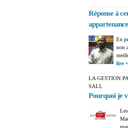
Réponse à ceu
appartenance
En pr
non a
meill
lire 
LA GESTION P
SALL
Pourquoi je 
Les
Mac
man