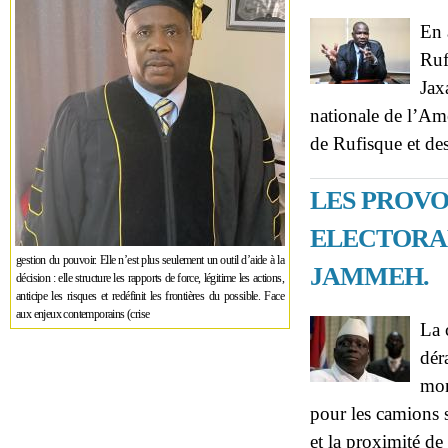
En 
Ruf
Jax
nationale de l’A
de Rufisque et d
LES PROV
ELECTORAL
gestion du pouvoir. Elle n’est plus seulement un outil d’aide à la
JAMMEH.
décision : elle structure les rapports de force, légitime les actions,
anticipe les risques et redéfinit les frontières du possible. Face
aux enjeux contemporains (crise
La 
dér
mon
pour les camions 
et la proximité de 