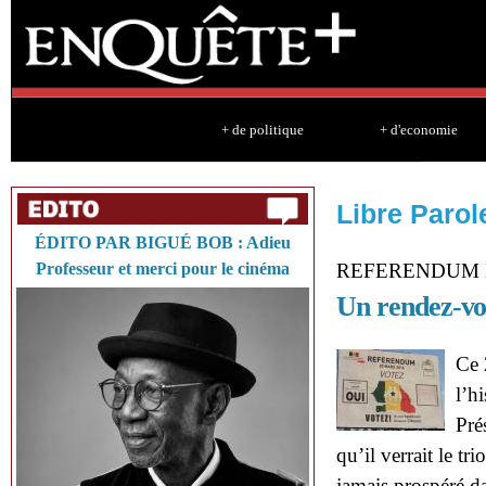
Sk
ma
co
+ de politique
+ d'economie
Libre Parol
ÉDITO PAR BIGUÉ BOB : Adieu
Professeur et merci pour le cinéma
REFERENDUM D
Un rendez-vou
Ce 
l’h
Pré
qu’il verrait le t
jamais prospéré d