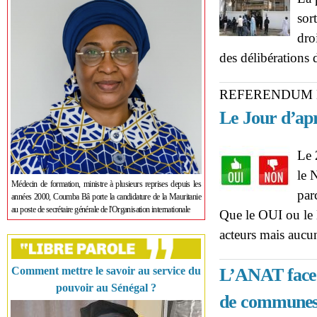
sor
dro
des délibérations 
REFERENDUM 
Le Jour d’ap
Le 
le 
Médecin de formation, ministre à plusieurs reprises depuis les
par
années 2000, Coumba Bâ porte la candidature de la Mauritanie
au poste de secrétaire générale de l'Organisation internationale
Que le OUI ou le 
acteurs mais aucu
Comment mettre le savoir au service du
L’ANAT face à
pouvoir au Sénégal ?
de communes