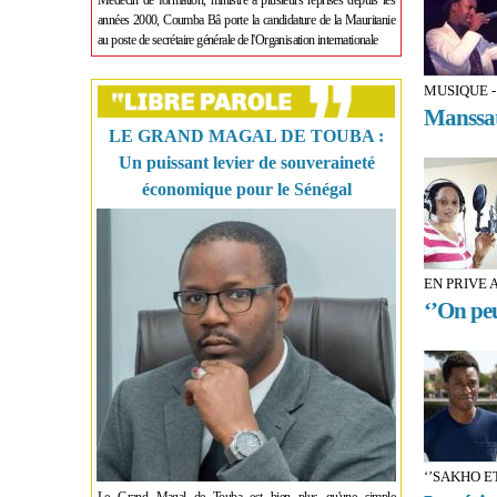
Médecin de formation, ministre à plusieurs reprises depuis les
années 2000, Coumba Bâ porte la candidature de la Mauritanie
au poste de secrétaire générale de l'Organisation internationale
MUSIQUE -
Manssat
LE GRAND MAGAL DE TOUBA :
Un puissant levier de souveraineté
économique pour le Sénégal
EN PRIVE 
‘’On peu
‘’SAKHO E