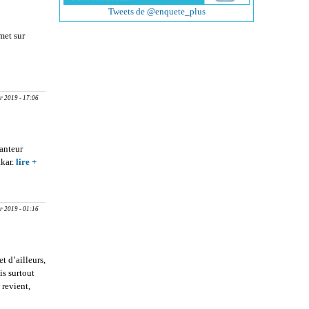
à
Tweets de @enquete_plus
l’international,
avec ‘Sakho et
met sur
Mangane’’’
MANGANE’’
énégalaise
r 2019 - 17:06
hanteur
akar.
lire +
about
EDITION
– SORTIE
LIVRE
r 2019 - 01:16
THIONE
SECK :
Fadel Lô
décortique
t d’ailleurs,
les textes
is surtout
de Thione
 revient,
Seck
out RAMA