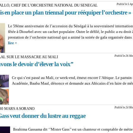
justice
Publié le 5 A
ALLO, CHEF DE L’ORCHESTRE NATIONAL DU SENEGAL
is en place un plan triennal pour rééquiper l’orchestre »
Le 59ème anniversaire de l’accession du Sénégal à la souveraineté internation
fêtée à Diourbel avec un cachet populaire. Outre le défilé, le public a eu droit
prestation de l’orchestre national qui a animé la soirée de gala organisée dans
lire +
about ADAMA DIALLO, CHEF DE L’ORCHESTRE NATIONAL DU 
« J’ai mis en place un plan triennal pour rééquiper l’orchestre »
Publié le 26 Ma
AL SUR LE MASSACRE AU MALI
vons le devoir d’élever la voix’’
Ce qui s’est passé au Mali, ce week-end, émeut encore l’Afrique. Le parrain 
Académie, Baaba Maal, dénonce et demande aux Africains d’en faire de m
Publié le 24 Ma
30 MARS A SORANO
ass veut donner du lustre au reggae
Ibrahima Gassama dit ‘’Mister Gass’’ est un chanteur et comptable de métier. 