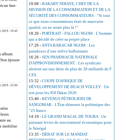
19:08
-
BAKARY NDIAYE, CHEF DE LA
rican fast-
DIVISION DE LA CONSOMMATION ET DE LA
ALUNE
SÉCURITÉ DES CONSOMMATEURS : “Si tout
 assez
ce que nous consommions était de mauvaise
iter Habib
qualité, on ne serait plus là !”
r 2019 - 19:43
18:26
-
PORTRAIT - FALLOU NGOM : L’homme
qui a décidé de créer sa propre place
17:26
-
ANTA BABACAR NGOM : Les
paradoxes d’une relève balbutiante
n album
16:26
-
SEN PHARMACIE NATIONALE
. Son épouse
D'APPROVISIONNEMENT : Les syndicats
IE DE
alertent sur une dette de plus de 28 milliards de F
’MANE
CFA
15:52
-
COUPE D'AFRIQUE DE
ecrètes du
pr 2019 - 22:04
DÉVELOPPEMENT DE BEACH VOLLEY : Un
ye -
test pour les JOJ Dakar 2026
15:40
-
REVENUS PÉTROLIERS DE
SANGOMAR : L'État démonte la polémique des
série
“25 francs
lleurs
14:19
-
LE GRAND MAGAL DE TOUBA : Un
aire au
puissant levier de souveraineté économique pour
se mobilise
le Sénégal
SAKHO ET
13:35
-
DÉBAT SUR LE MANDAT
e Canal en