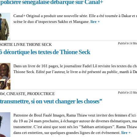
 policière sénégalaise débarque sur Canal+
Canal+ Original a produit une nouvelle série. Elle a été tournée à Dakar et 
scène le duo d’inspecteurs Sakho et Mangane.
lire +
about ‘’SAKHO ET 
: La série policière s
débarque sur Canal+
Publié le 14 Ma
 SORTIE LIVRE THIONE SECK
 décortique les textes de Thione Seck
Dans un livre de 161 pages, le journaliste Fadel Lô revisite les textes du c
Thione Seck. Edité par l’auteur, le livre a été présenté au public, mardi à D
Publié le 13 Ma
AW, CINEASTE, PRODUCTRICE
t transmettre, si on veut changer les choses’’
Patronne de Boul Faalé Images, Rama Thiaw veut inviter des femmes d’ici e
du 19 au 24 mars prochains, à échanger autour de diverses thématiques, ma
transmettre. C’est ainsi que sont nés les ‘’Sabbars artistiques’’. Rama Thiaw
dans cet entretien, sur quelques grandes lignes de cet évènement.
lire +
ab