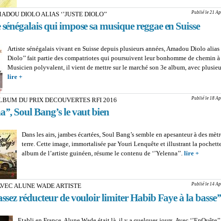
F
Publié le 21 Ap
ADOU DIOLO ALIAS ‘’JUSTE DIOLO’’
BA
e sénégalais qui impose sa musique reggae en Suisse
L
‘’
Cr
Artiste sénégalais vivant en Suisse depuis plusieurs années, Amadou Diolo alias 
co
Diolo’’ fait partie des compatriotes qui poursuivent leur bonhomme de chemin à 
l’e
Musicien polyvalent, il vient de mettre sur le marché son 3e album, avec plusieu
lire +
about PROFIL-AMADOU DIOLO ALIAS ‘’JUSTE DIOLO’’ : L’artiste s
qui impose sa musique reggae en Suisse
Publié le 18 Ap
LBUM DU PRIX DECOUVERTES RFI 2016
a’’, Soul Bang’s le vaut bien
Dans les airs, jambes écartées, Soul Bang’s semble en apesanteur à des mètr
terre. Cette image, immortalisée par Youri Lenquête et illustrant la pochet
album de l’artiste guinéen, résume le contenu de ‘’Yelenna’’.
lire +
about 
ALBUM
DECOU
RFI 201
Publié le 14 Ap
AVEC ALUNE WADE ARTISTE
‘’Yelenn
assez réducteur de vouloir limiter Habib Faye à la basse’
Bang’s 
Etabli en France, Alune Wade était là, il y a quelques jours. Avec ‘’EnQuête’’,