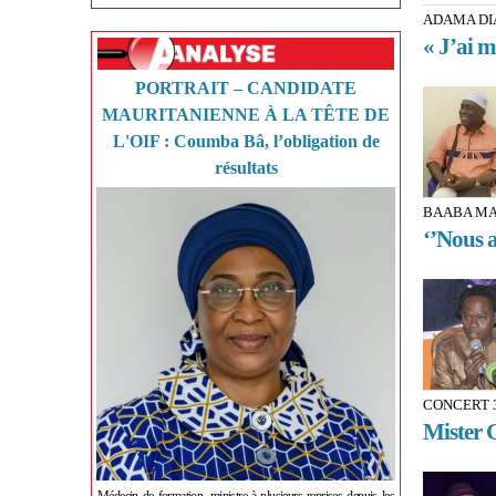
ADAMA DI
« J’ai m
PORTRAIT – CANDIDATE
MAURITANIENNE À LA TÊTE DE
L'OIF : Coumba Bâ, l’obligation de
résultats
BAABA MA
‘’Nous a
CONCERT 
Mister G