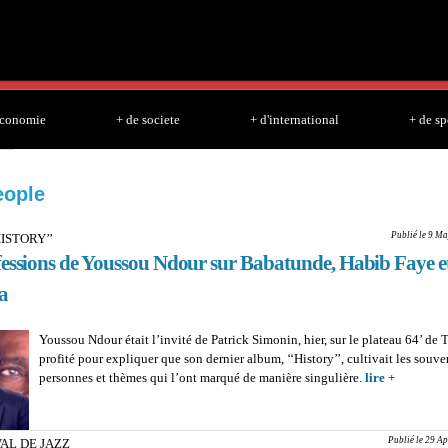
Skip to
main
content
economie
+ de societe
+ d'international
+ de sp
eople
Publié le 9 Ma
ISTORY’’
fessions de Youssou Ndour sur Babatunde, Habib Faye e
a
Youssou Ndour était l’invité de Patrick Simonin, hier, sur le plateau 64’ de T
profité pour expliquer que son dernier album, ‘‘History’’, cultivait les souve
personnes et thèmes qui l’ont marqué de manière singulière.
lire +
about A
‘’HISTOR
confessio
Youssou 
Publié le 29 Ap
VAL DE JAZZ