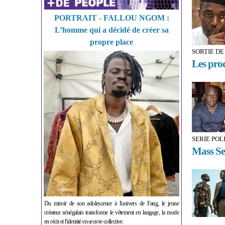
PORTRAIT - FALLOU NGOM :
L’homme qui a décidé de créer sa
propre place
SORTIE DE
Les pro
SERIE POL
Mass Sec
Du miroir de son adolescence à l'univers de Fang, le jeune
créateur sénégalais transforme le vêtement en langage, la mode
en récit et l'identité en œuvre collective.