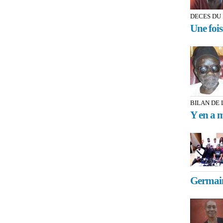
DECES DU 
Une fois
BILAN DE 
Y en a m
Germai