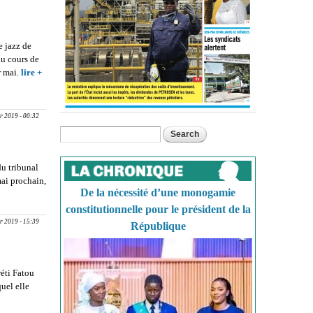
e, Habib
Salimata
e jazz de
au cours de
r mai.
lire +
about 27E
FESTIVAL
DE JAZZ :
Les
r 2019 - 00:32
femmes
Search
Search form
cassent la
baraque
u tribunal
mai prochain,
De la nécessité d’une monogamie
 Thione
constitutionnelle pour le président de la
r 2019 - 15:39
République
réti Fatou
uel elle
out
UERETI