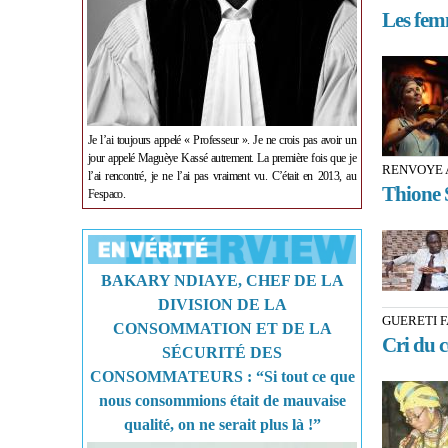
Les fem
Je l’ai toujours appelé « Professeur ». Je ne crois pas avoir un
jour appelé Maguèye Kassé autrement. La première fois que je
RENVOYE 
l’ai rencontré, je ne l’ai pas vraiment vu. C’était en 2013, au
Thione S
Fespaco.
BAKARY NDIAYE, CHEF DE LA
DIVISION DE LA
GUERETI F
CONSOMMATION ET DE LA
Cri du c
SÉCURITÉ DES
CONSOMMATEURS : “Si tout ce que
nous consommions était de mauvaise
qualité, on ne serait plus là !”