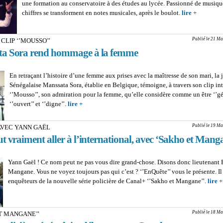
une formation au conservatoire à des études au lycée. Passionné de musique
chiffres se transforment en notes musicales, après le boulot.
lire +
about C
MARS A 
Mister Ga
Publié le 21 Ma
 CLIP ‘’MOUSSO’’
donner du
a Sora rend hommage à la femme
reggae
En retraçant l’histoire d’une femme aux prises avec la maîtresse de son mari, la 
Sénégalaise Manssata Sora, établie en Belgique, témoigne, à travers son clip int
‘’Mousso’’, son admiration pour la femme, qu’elle considère comme un être ‘’gé
‘’ouvert’’ et ‘’digne’’.
lire +
about MUSIQUE - CLIP ‘’MOUSSO’’ : Manssata S
hommage à la femme
Publié le 19 Ma
AVEC YANN GAËL
t vraiment aller à l’international, avec ‘Sakho et Manga
Yann Gaël ! Ce nom peut ne pas vous dire grand-chose. Disons donc lieutenant 
Mangane. Vous ne voyez toujours pas qui c’est ? ‘’EnQuête’’ vous le présente. Il 
enquêteurs de la nouvelle série policière de Canal+ ‘’Sakho et Mangane’’.
lire +
Publié le 18 Ma
T MANGANE’’