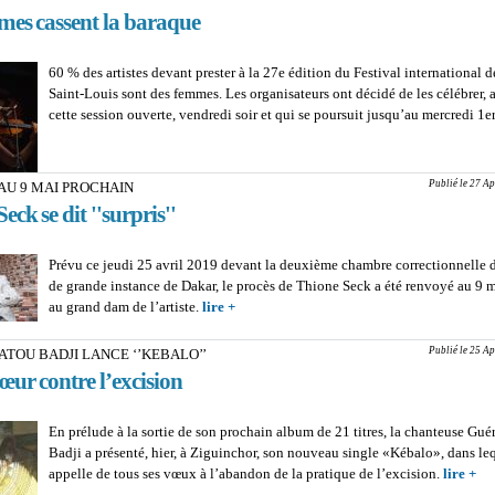
Babatund
mes cassent la baraque
Faye et 
60 % des artistes devant prester à la 27e édition du Festival international d
Saint-Louis sont des femmes. Les organisateurs ont décidé de les célébrer, 
cette session ouverte, vendredi soir et qui se poursuit jusqu’au mercredi 1e
Publié le 27 Ap
AU 9 MAI PROCHAIN
eck se dit ''surpris''
Prévu ce jeudi 25 avril 2019 devant la deuxième chambre correctionnelle d
de grande instance de Dakar, le procès de Thione Seck a été renvoyé au 9 
au grand dam de l’artiste.
lire +
about RENVOYE AU 9 MAI PROCHAIN :
Seck se dit ''surpris''
Publié le 25 Ap
ATOU BADJI LANCE ‘’KEBALO’’
œur contre l’excision
En prélude à la sortie de son prochain album de 21 titres, la chanteuse Gué
Badji a présenté, hier, à Ziguinchor, son nouveau single «Kébalo», dans leq
appelle de tous ses vœux à l’abandon de la pratique de l’excision.
lire +
ab
G