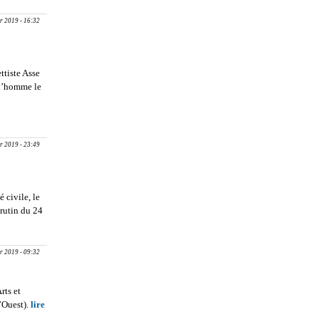
IAW,
NEASTE,
r 2019 - 16:32
ODUCTRICE
Il faut
nsmettre, si
veut changer
tiste Asse
choses’’
 l’homme le
it Saloum
r 2019 - 23:49
 civile, le
crutin du 24
 en a
r 2019 - 09:32
rts et
’Ouest).
lire