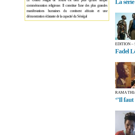
Le Grand Magal de Touba est bien plus qu'une simple
La série
commémoration religieuse. Il constitue l'une des plus grandes
manifestations humaines du continent africain et une
démonstration éclatante de la capacité du Sénégal
EDITION –
Fadel Lô
RAMA THI
‘’Il fau