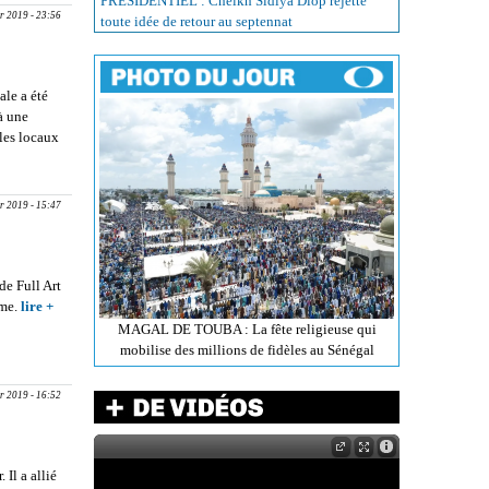
PRÉSIDENTIEL : Cheikh Sidiya Diop rejette
pr 2019 - 23:56
toute idée de retour au septennat
ale a été
 à une
 les locaux
SENEGAL :
r 2019 - 15:47
de Full Art
ême.
lire +
about
BAABA
MAGAL DE TOUBA : La fête religieuse qui
MAAL SUR
mobilise des millions de fidèles au Sénégal
LE
MASSACRE
r 2019 - 16:52
AU MALI :
‘’Nous
avons le
devoir
Il a allié