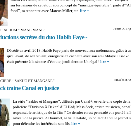
sur les raisons de ce retour, son concept de ‘’musique équitable’’, parle d’’’Af
food’’, sa rencontre avec Marcus Miller, etc.
lire +
about EN PRIVE AVEC 
WADE ARTISTE : ‘’C’est
réducteur de vouloir lim
Faye à la basse’’
Publié le 13 Ap
 L’ALBUM ‘’MANE MANE’’
ductions secrètes du duo Habib Faye -
Décédé en avril 2018, Habib Faye parle de nouveau aux mélomanes, grâce à u
qu’il avait, de son vivant, enregistré en cachette avec son ami Ablaye Cissoko
était présente à la séance d’écoute, jeudi dernier. Un régal !
lire +
about SORT
L’ALBUM ‘
MANE’’ : Les
productions s
Publié le 11 A
ICIERE ‘’SAKHO ET MANGANE’’
duo Habib Fa
k traine Canal en justice
La série ‘’Sakho et Mangane’’, diffusée par Canal+, est-elle une copie de la 
policière ‘’Division X Dakar’’ d’El Hadj Mass Seck, artiste-musicien, par ai
responsable artistique de la Tfm ? Ce dernier en est persuadé et a porté l’aff
niveau de la justice. A Diourbel, sa ville natale, un collectif a vu le jour et 
pour défendre les intérêts de son fils.
lire +
about SERIE POLICIERE ‘’
MANGANE’’ : Mass Seck train