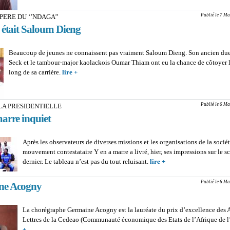
TH
CI
Publié le 7 Ma
PERE DU ‘’NDAGA’’
PR
 était Saloum Dieng
: ‘’
tra
on 
Beaucoup de jeunes ne connaissent pas vraiment Saloum Dieng. Son ancien duet
les 
Seck et le tambour-major kaolackois Oumar Thiam ont eu la chance de côtoyer
long de sa carrière.
lire +
about DECES DU PERE DU ‘’NDAGA’’ : Une fois éta
Dieng
Publié le 6 Ma
LA PRESIDENTIELLE
arre inquiet
Après les observateurs de diverses missions et les organisations de la société
mouvement contestataire Y en a marre a livré, hier, ses impressions sur le s
dernier. Le tableau n’est pas du tout reluisant.
lire +
about BILAN DE LA
PRESIDENTIELLE : Y
marre inquiet
Publié le 6 Ma
ne Acogny
La chorégraphe Germaine Acogny est la lauréate du prix d’excellence des A
Lettres de la Cedeao (Communauté économique des Etats de l’Afrique de l
+
about Germaine Acogny