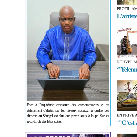
PROFIL-AM
L’artist
NOUVEL A
‘’Yelenn
Face à l'inquiétude croissante des consommateurs et au
déferlement d'alertes sur les réseaux sociaux, la qualité des
EN PRIVE 
aliments au Sénégal est plus que jamais sous la loupe. Saisies
‘’C’est 
record, rôle des laboratoires