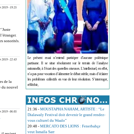
ATOU
r 2019 - 19:25
DJI
ANCE
KEBALO’’ :
i du cœur
‘’Juste
ntre
l’étranger.
xcision
rs sonorités.
énégalais
Le présent essai n’entend participer d’aucune polémique
r 2019 - 22:43
partisane. Il se situe résolument sur le terrain de l’analyse
rationnelle, à l’écart des querelles oiseuses. L’intellectuel, en effet,
n’a pas pour vocation d’alimenter le débat stérile, mais d’éclairer
les problèmes collectifs en vue de leur résolution. S’interroger,
es de la
réfléchir,
te du nouvel
NOUVEL
 DU PRIX
VERTES
21:36
-
MOUSTAPHA NAHAM, ARTISTE : “Le
6 :
r 2019 - 06:05
Dialawaly Festival doit devenir le grand rendez-
a’’, Soul
’
vous culturel du Waalo”
le vaut bien
20:48
-
MERCATO DES LIONS : Fenerbahçe
veut Ismaïla Sarr
 il revient