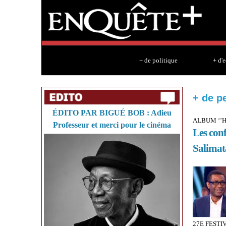
+ de politique
+ d'
+ de p
ÉDITO PAR BIGUÉ BOB : Adieu
ALBUM ‘’H
Professeur et merci pour le cinéma
Les con
Salimat
27E FESTI