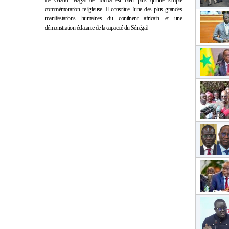
Le Grand Magal de Touba est bien plus qu'une simple
commémoration religieuse. Il constitue l'une des plus grandes
manifestations humaines du continent africain et une
démonstration éclatante de la capacité du Sénégal