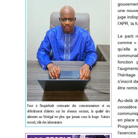
gouverneme
une nouvel
juge indis
l'APR, la 
Le parti 
comme « la
qu'elle a
communali
fonction 
l'augment
l'héritag
s'inscrit 
être remis
Au-delà de
Face à l'inquiétude croissante des consommateurs et au
considère
déferlement d'alertes sur les réseaux sociaux, la qualité des
communiqu
aliments au Sénégal est plus que jamais sous la loupe. Saisies
en place 
record, rôle des laboratoires
Programm
l'exercice