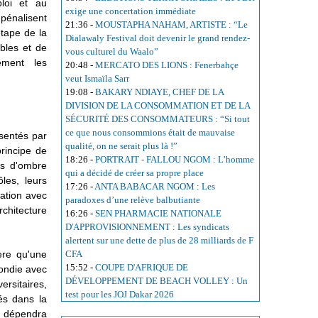
loi et au
exige une concertation immédiate
 pénalisent
21:36
-
MOUSTAPHA NAHAM, ARTISTE : “Le
étape de la
Dialawaly Festival doit devenir le grand rendez-
bles et de
vous culturel du Waalo”
vement les
20:48
-
MERCATO DES LIONS : Fenerbahçe
veut Ismaïla Sarr
19:08
-
BAKARY NDIAYE, CHEF DE LA
DIVISION DE LA CONSOMMATION ET DE LA
SÉCURITÉ DES CONSOMMATEURS : “Si tout
ce que nous consommions était de mauvaise
ésentés par
qualité, on ne serait plus là !”
rincipe de
18:26
-
PORTRAIT - FALLOU NGOM : L’homme
es d'ombre
qui a décidé de créer sa propre place
les, leurs
17:26
-
ANTA BABACAR NGOM : Les
lation avec
paradoxes d’une relève balbutiante
rchitecture
16:26
-
SEN PHARMACIE NATIONALE
.
D'APPROVISIONNEMENT : Les syndicats
alertent sur une dette de plus de 28 milliards de F
ère qu'une
CFA
15:52
-
COUPE D'AFRIQUE DE
fondie avec
DÉVELOPPEMENT DE BEACH VOLLEY : Un
rsitaires,
test pour les JOJ Dakar 2026
és dans la
l dépendra