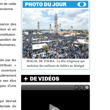
nt de cette
ancienne :
ssance des
ction et en
nstitution.
ransfert de
humaines,
tée par les
MAGAL DE TOUBA : La fête religieuse qui
tribuer, «
mobilise des millions de fidèles au Sénégal
te ouverture
ulièrement
e ses élus
ipes d'une
qui devrait
itoriale du