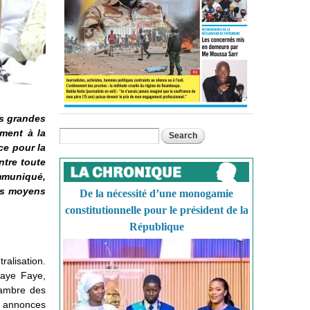
es grandes
ement à la
Search
Search form
ce pour la
ntre toute
ommuniqué,
les moyens
De la nécessité d’une monogamie
constitutionnelle pour le président de la
République
ralisation.
maye Faye,
hambre des
 annonces