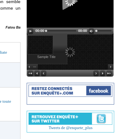
ion semble
 comme un
Fatou Ba
00:00
00:00
iate
Sample Title
 toute
Tweets de @enquete_plus