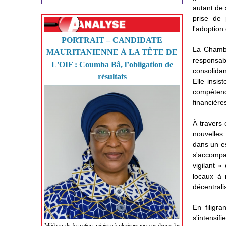
autant de 
prise de 
l'adoption 
PORTRAIT – CANDIDATE
La Chambr
MAURITANIENNE À LA TÊTE DE
responsabi
L'OIF : Coumba Bâ, l’obligation de
consolidan
résultats
Elle insis
compéten
financière
À travers 
nouvelles
dans un esp
s'accompa
vigilant 
locaux à 
décentrali
En filigra
s'intensif