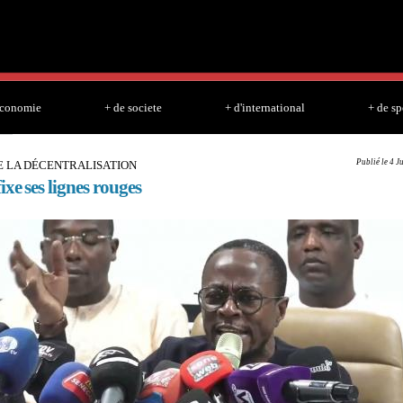
Skip to
main
content
economie
+ de societe
+ d'international
+ de sp
Publié le 4 J
E LA DÉCENTRALISATION
xe ses lignes rouges