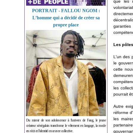
que les 
volontaria
PORTRAIT - FALLOU NGOM :
directemen
L’homme qui a décidé de créer sa
décentral
propre place
garanties
compétence
Les pôles
L'un des p
le gouver
cette nou
demeurent
compétence
les collec
pourrait ê
Autre exi
réforme d'
les maire
Du miroir de son adolescence à l'univers de Fang, le jeune
partenair
créateur sénégalais transforme le vêtement en langage, la mode
en récit et l'identité en œuvre collective.
gouvernan