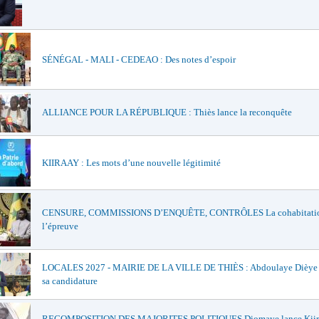
SÉNÉGAL - MALI - CEDEAO : Des notes d’espoir
ALLIANCE POUR LA RÉPUBLIQUE : Thiès lance la reconquête
KIIRAAY : Les mots d’une nouvelle légitimité
CENSURE, COMMISSIONS D’ENQUÊTE, CONTRÔLES La cohabitatio
l’épreuve
LOCALES 2027 - MAIRIE DE LA VILLE DE THIÈS : Abdoulaye Dièye of
sa candidature
RECOMPOSITION DES MAJORITES POLITIQUES Diomaye lance Kiir