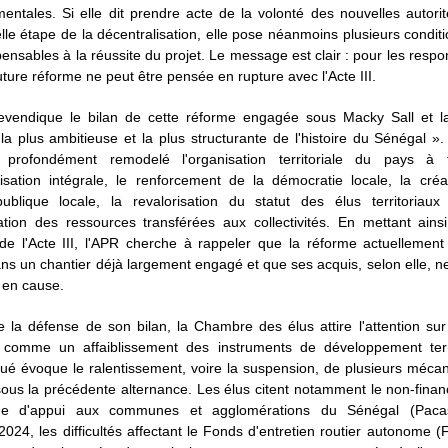
ntales. Si elle dit prendre acte de la volonté des nouvelles autorit
le étape de la décentralisation, elle pose néanmoins plusieurs conditi
pensables à la réussite du projet. Le message est clair : pour les resp
future réforme ne peut être pensée en rupture avec l'Acte III.
revendique le bilan de cette réforme engagée sous Macky Sall et l
 plus ambitieuse et la plus structurante de l'histoire du Sénégal ». 
 profondément remodelé l'organisation territoriale du pays à 
sation intégrale, le renforcement de la démocratie locale, la créa
publique locale, la revalorisation du statut des élus territoriaux
ation des ressources transférées aux collectivités. En mettant ains
e de l'Acte III, l'APR cherche à rappeler que la réforme actuellemen
dans un chantier déjà largement engagé et que ses acquis, selon elle, n
 en cause.
 la défense de son bilan, la Chambre des élus attire l'attention sur
 comme un affaiblissement des instruments de développement terri
é évoque le ralentissement, voire la suspension, de plusieurs méca
sous la précédente alternance. Les élus citent notamment le non-fina
e d'appui aux communes et agglomérations du Sénégal (Paca
 2024, les difficultés affectant le Fonds d'entretien routier autonome (F