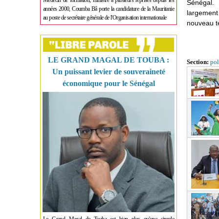
Médecin de formation, ministre à plusieurs reprises depuis les
Sénégal. 
années 2000, Coumba Bâ porte la candidature de la Mauritanie
largemen
au poste de secrétaire générale de l'Organisation internationale
nouveau te
LE GRAND MAGAL DE TOUBA :
Section:
pol
Un puissant levier de souveraineté
économique pour le Sénégal