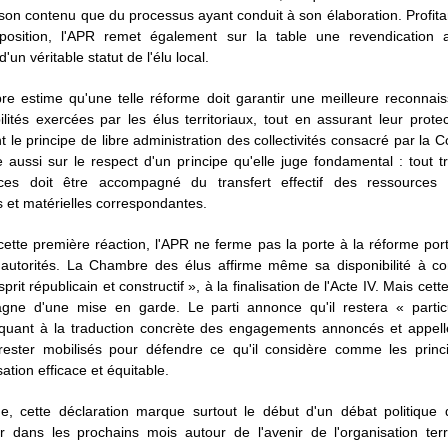
son contenu que du processus ayant conduit à son élaboration. Profita
position, l'APR remet également sur la table une revendication 
d'un véritable statut de l'élu local.
e estime qu'une telle réforme doit garantir une meilleure reconnai
lités exercées par les élus territoriaux, tout en assurant leur prote
t le principe de libre administration des collectivités consacré par la Co
te aussi sur le respect d'un principe qu'elle juge fondamental : tout t
ces doit être accompagné du transfert effectif des ressources 
s et matérielles correspondantes.
cette première réaction, l'APR ne ferme pas la porte à la réforme por
 autorités. La Chambre des élus affirme même sa disponibilité à con
rit républicain et constructif », à la finalisation de l'Acte IV. Mais cet
gne d'une mise en garde. Le parti annonce qu'il restera « partic
» quant à la traduction concrète des engagements annoncés et appell
rester mobilisés pour défendre ce qu'il considère comme les princ
sation efficace et équitable.
ne, cette déclaration marque surtout le début d'un débat politique 
ier dans les prochains mois autour de l'avenir de l'organisation terr