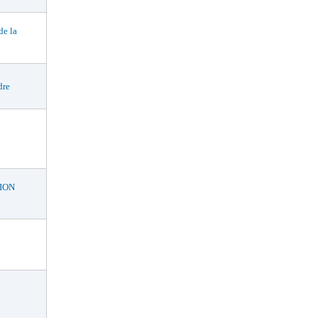
e la
dre
ION