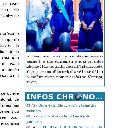
és d'ouvrir
ons qu'elle
onsables de
a présente
Il rappelle
travers la
tion de la
Le présent essai n’entend participer d’aucune polémique
 ainsi que
partisane. Il se situe résolument sur le terrain de l’analyse
i en avant
rationnelle, à l’écart des querelles oiseuses. L’intellectuel, en effet,
t annoncée
n’a pas pour vocation d’alimenter le débat stérile, mais d’éclairer
e sauraient
les problèmes collectifs en vue de leur résolution. S’interroger,
réfléchir,
 ce qu'elle
torial. Le
nismes mis
09:49
-
Décès de la fille du khalif général des
mourides
ncement du
08:57
-
Retardataires de la déclaration de
sen) pour
patrimoine
era), ainsi
08:54
-
ÉLECTIONS TERRITORIALES : Le FDR