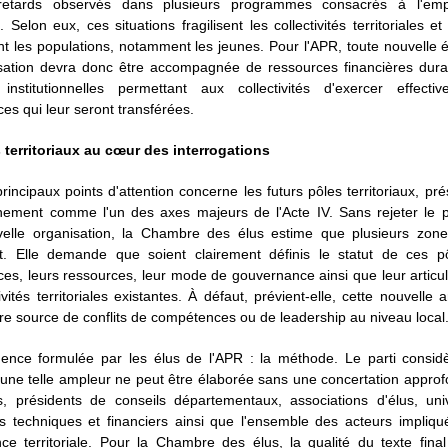
retards observés dans plusieurs programmes consacrés à l'emp
t. Selon eux, ces situations fragilisent les collectivités territoriales et
t les populations, notamment les jeunes. Pour l'APR, toute nouvelle 
isation devra donc être accompagnée de ressources financières dura
 institutionnelles permettant aux collectivités d'exercer effecti
s qui leur seront transférées.
 territoriaux au cœur des interrogations
rincipaux points d'attention concerne les futurs pôles territoriaux, pr
nement comme l'un des axes majeurs de l'Acte IV. Sans rejeter le p
velle organisation, la Chambre des élus estime que plusieurs zon
. Elle demande que soient clairement définis le statut de ces pô
s, leurs ressources, leur mode de gouvernance ainsi que leur articu
tivités territoriales existantes. À défaut, prévient-elle, cette nouvelle a
tre source de conflits de compétences ou de leadership au niveau local
gence formulée par les élus de l'APR : la méthode. Le parti consid
une telle ampleur ne peut être élaborée sans une concertation appro
s, présidents de conseils départementaux, associations d'élus, unive
es techniques et financiers ainsi que l'ensemble des acteurs impliqu
ce territoriale. Pour la Chambre des élus, la qualité du texte fina