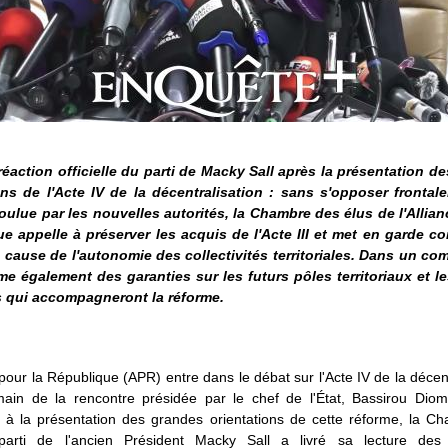
réaction officielle du parti de Macky Sall après la présentation d
ons de l'Acte IV de la décentralisation : sans s'opposer frontal
oulue par les nouvelles autorités, la Chambre des élus de l'Allian
e appelle à préserver les acquis de l'Acte III et met en garde co
 cause de l'autonomie des collectivités territoriales. Dans un c
ame également des garanties sur les futurs pôles territoriaux et 
s qui accompagneront la réforme.
 pour la République (APR) entre dans le débat sur l'Acte IV de la décent
ain de la rencontre présidée par le chef de l'État, Bassirou Dio
 à la présentation des grandes orientations de cette réforme, la C
parti de l'ancien Président Macky Sall a livré sa lecture des