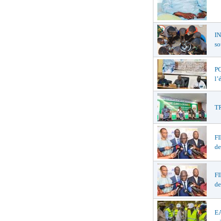
I
so
PO
l’
TR
F
de
F
de
EA