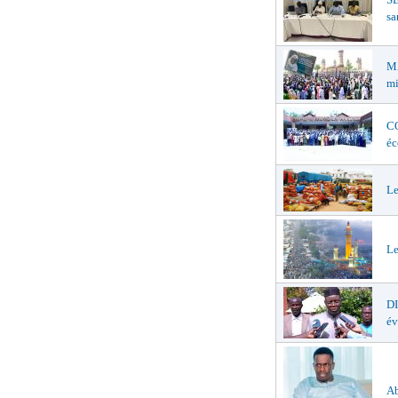
sa
MA
mi
CO
éc
Le
Le
D
év
Ab