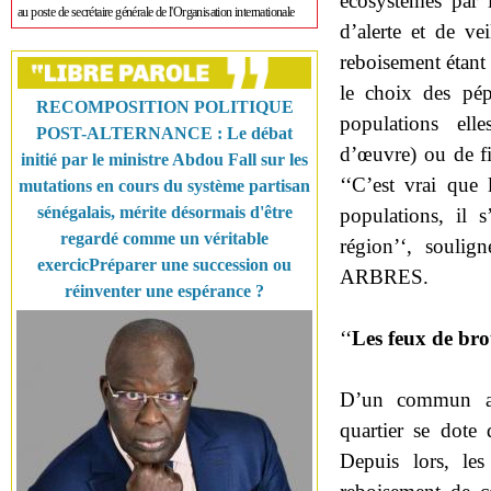
écosystèmes par 
au poste de secrétaire générale de l'Organisation internationale
d’alerte et de vei
reboisement étant 
le choix des pépi
RECOMPOSITION POLITIQUE
populations ell
POST-ALTERNANCE : Le débat
d’œuvre) ou de fix
initié par le ministre Abdou Fall sur les
‘‘C’est vrai que
mutations en cours du système partisan
sénégalais, mérite désormais d'être
populations, il s
regardé comme un véritable
région’‘, souli
exercicPréparer une succession ou
ARBRES.
réinventer une espérance ?
‘‘
Les feux de bro
D’un commun acc
quartier se dote d
Depuis lors, le