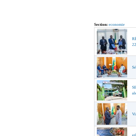
Section:
economie
R
22
Sé
S
al
Vi
SÉ