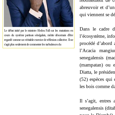
reboisement de c
abreuvoir et d’un
qui viennent se dés
Dans le cadre d
Le débat initié par le ministre Abdou Fall sur les mutations en
l’écosystème, in
cours du système partisan sénégalais, mérite désormais d'être
regardé comme un véritable exercice de réflexion collective. Il ne
procédé d’abord 
s'agit plus seulement de commenter les turbulences du
l’Acacia mangiu
senegalensis (mad
(mampatan) ou en
Diatta, le présid
(52) espèces qui 
les bois comme da
Il s’agit, entre
senegalensis (dita