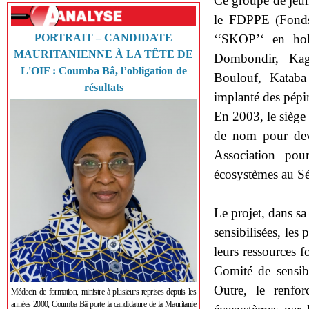
Ce groupe de jeune
le FDPPE (Fonds 
‘‘SKOP’‘ en holl
PORTRAIT – CANDIDATE
MAURITANIENNE À LA TÊTE DE
Dombondir, Kag
L'OIF : Coumba Bâ, l’obligation de
Boulouf, Kataba
résultats
implanté des pépin
En 2003, le siège
de nom pour dev
Association pou
écosystèmes au 
Le projet, dans sa
sensibilisées, les
leurs ressources f
Comité de sensib
Outre, le renfor
Médecin de formation, ministre à plusieurs reprises depuis les
années 2000, Coumba Bâ porte la candidature de la Mauritanie