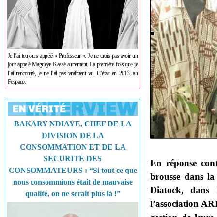
Je l’ai toujours appelé « Professeur ». Je ne crois pas avoir un
jour appelé Maguèye Kassé autrement. La première fois que je
l’ai rencontré, je ne l’ai pas vraiment vu. C’était en 2013, au
Fespaco.
BAKARY NDIAYE, CHEF DE LA
DIVISION DE LA
CONSOMMATION ET DE LA
SÉCURITÉ DES
En réponse cont
CONSOMMATEURS : “Si tout ce que
brousse dans la
nous consommions était de mauvaise
Diatock, dans 
qualité, on ne serait plus là !”
l’association AR