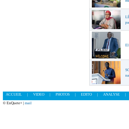
mi
LÉ
pa
El
SO
na
ACCUEIL
|
VIDEO
|
PHOTOS
|
EDITO
|
ANALYSE
|
© EnQuete+ |
mail