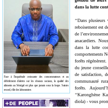
gestion de leurs 
dans la lutte con
‘‘Dans plusieurs
reboisement est d
de l’environnemen
anacardiers. Nou
dans la lutte co
comportements Nou
forêts régénèrent.
du jeune conseill
de satisfaction, 
Face à l'inquiétude croissante des consommateurs et au
communauté rural
déferlement d'alertes sur les réseaux sociaux, la qualité des
aliments au Sénégal est plus que jamais sous la loupe. Saisies
forêts. Aujourd
record, rôle des laboratoires
‘‘Karonghène Kar
diola) - vous prom