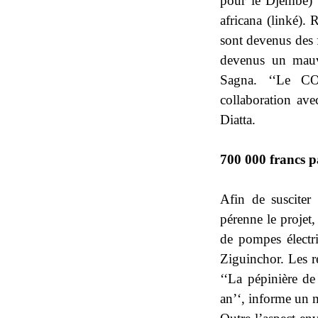
pour le Djembé) 
africana (linké). 
sont devenus des f
devenus un mauva
Sagna. ‘‘Le CO
collaboration ave
Diatta.
700 000 francs p
Afin de susciter
pérenne le projet
de pompes électri
Ziguinchor. Les re
‘‘La pépinière d
an’‘, informe un