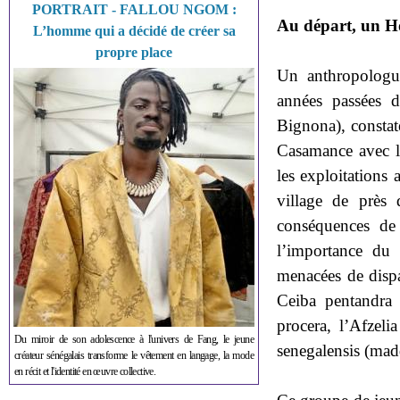
PORTRAIT - FALLOU NGOM :
Au départ, un H
L’homme qui a décidé de créer sa
propre place
Un anthropologu
années passées 
Bignona), constat
Casamance avec la
les exploitations 
village de près 
conséquences de 
l’importance du 
menacées de dispa
Ceiba pentandra 
procera, l’Afzeli
Du miroir de son adolescence à l'univers de Fang, le jeune
senegalensis (madd
créateur sénégalais transforme le vêtement en langage, la mode
en récit et l'identité en œuvre collective.