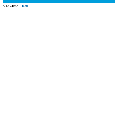
© EnQuete+ |
mail