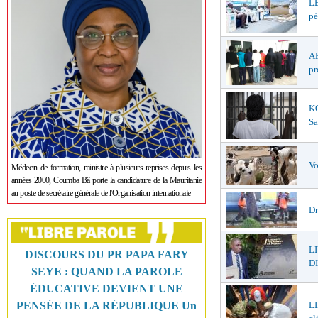
LE
pé
AF
pr
K
Sa
Vo
Médecin de formation, ministre à plusieurs reprises depuis les
années 2000, Coumba Bâ porte la candidature de la Mauritanie
au poste de secrétaire générale de l'Organisation internationale
Dr
L
DISCOURS DU PR PAPA FARY
DI
SEYE : QUAND LA PAROLE
ÉDUCATIVE DEVIENT UNE
LI
PENSÉE DE LA RÉPUBLIQUE Un