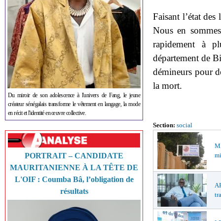
Faisant l’état de
Nous en sommes à
rapidement à pl
département de Bi
démineurs pour dép
la mort.
Du miroir de son adolescence à l'univers de Fang, le jeune
créateur sénégalais transforme le vêtement en langage, la mode
en récit et l'identité en œuvre collective.
Section:
social
M
mi
PORTRAIT – CANDIDATE
MAURITANIENNE À LA TÊTE DE
L'OIF : Coumba Bâ, l’obligation de
AP
résultats
tr