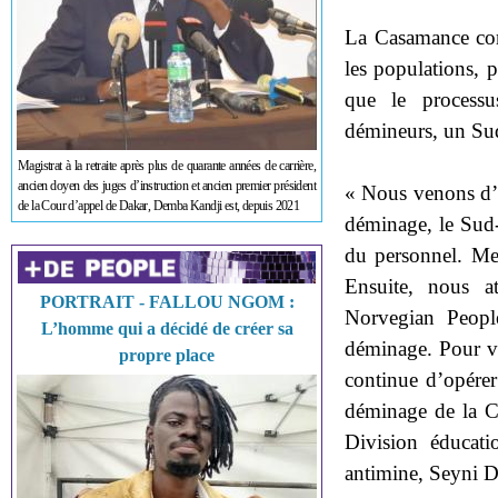
La Casamance com
les populations, 
que le processu
démineurs, un Su
Magistrat à la retraite après plus de quarante années de carrière,
ancien doyen des juges d’instruction et ancien premier président
« Nous venons d’e
de la Cour d’appel de Dakar, Demba Kandji est, depuis 2021
déminage, le Sud
du personnel. Me
Ensuite, nous a
PORTRAIT - FALLOU NGOM :
Norvegian People
L’homme qui a décidé de créer sa
déminage. Pour vo
propre place
continue d’opére
déminage de la Ca
Division éducati
antimine, Seyni D