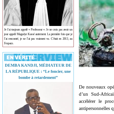
Je l’ai toujours appelé « Professeur ». Je ne crois pas avoir un
jour appelé Maguèye Kassé autrement. La première fois que je
l’ai rencontré, je ne l’ai pas vraiment vu. C’était en 2013, au
Fespaco.
DEMBA KANDJI, MÉDIATEUR DE
LA RÉPUBLIQUE : “Le foncier, une
bombe à retardement”
De nouveaux opér
d’un Sud-Africa
accélérer le pro
antipersonnelles q