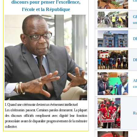
cl
discours pour penser l’excellence,
l’école et la République
GR
un
DÉ
DR
AF
co
I. Quand une cérémonie devient un événement intellectuel
Les cérémonies passent. Certaines paroles demeurent. La plupart
Ru
des discours officiels remplissent avec dignité leur fonction
protocolaire avant de disparaître progressivement de la mémoire
collective.