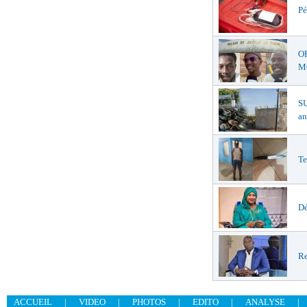
Pé
O
MŒ
S
an
Te
Dé
Re
ACCUEIL
|
VIDEO
|
PHOTOS
|
EDITO
|
ANALYSE
|