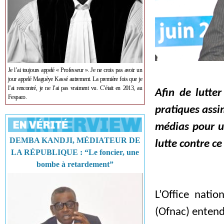
Je l’ai toujours appelé « Professeur ». Je ne crois pas avoir un
jour appelé Maguèye Kassé autrement. La première fois que je
l’ai rencontré, je ne l’ai pas vraiment vu. C’était en 2013, au
Afin de lutter
Fespaco.
pratiques assim
médias pour u
DEMBA KANDJI, MÉDIATEUR DE
lutte contre c
LA RÉPUBLIQUE : “Le foncier, une
bombe à retardement”
L’Office natio
(Ofnac) entend 