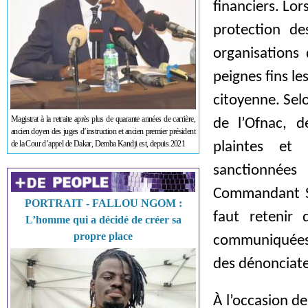
financiers. Lor
protection de
organisations 
peignes fins le
citoyenne. Sel
Magistrat à la retraite après plus de quarante années de carrière,
de l’Ofnac, d
ancien doyen des juges d’instruction et ancien premier président
de la Cour d’appel de Dakar, Demba Kandji est, depuis 2021
plaintes et
sanctionnées
Commandant Sèn
PORTRAIT - FALLOU NGOM :
faut retenir 
L’homme qui a décidé de créer sa
propre place
communiquées p
des dénonciate
À l’occasion de