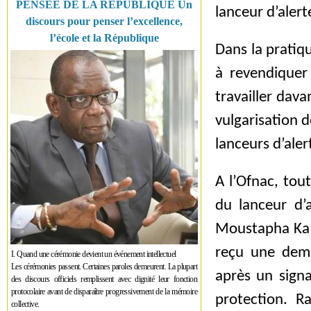
PENSÉE DE LA RÉPUBLIQUE Un
lanceur d’alert
discours pour penser l’excellence,
l’école et la République
Dans la pratiq
à revendiquer 
travailler dava
vulgarisation d
lanceurs d’aler
A l’Ofnac, tou
du lanceur d’a
Moustapha Ka ra
reçu une dema
I. Quand une cérémonie devient un événement intellectuel
Les cérémonies passent. Certaines paroles demeurent. La plupart
après un sign
des discours officiels remplissent avec dignité leur fonction
protocolaire avant de disparaître progressivement de la mémoire
protection. R
collective.