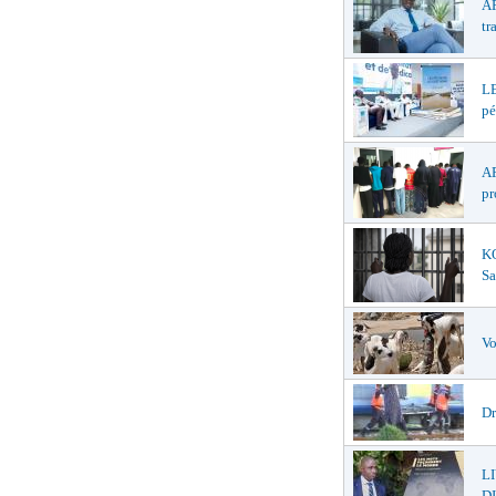
AP
tr
LE
pé
AF
pr
K
Sa
Vo
Dr
L
DI