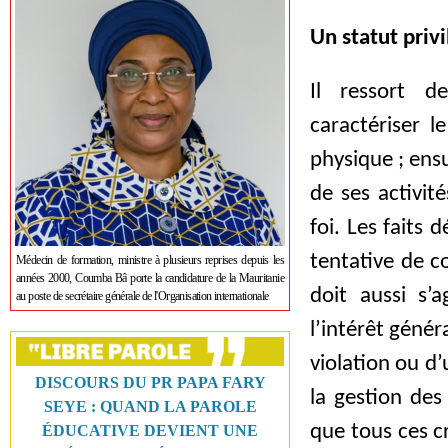
Un statut priv
Il ressort de
caractériser l
physique ; ensu
de ses activit
foi. Les faits
tentative de c
Médecin de formation, ministre à plusieurs reprises depuis les
années 2000, Coumba Bâ porte la candidature de la Mauritanie
doit aussi s’
au poste de secrétaire générale de l'Organisation internationale
l’intérêt génér
violation ou d’
DISCOURS DU PR PAPA FARY
la gestion des
SEYE : QUAND LA PAROLE
que tous ces c
ÉDUCATIVE DEVIENT UNE