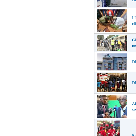
LI
cl
GR
un
DÉ
DR
AF
co
Ru