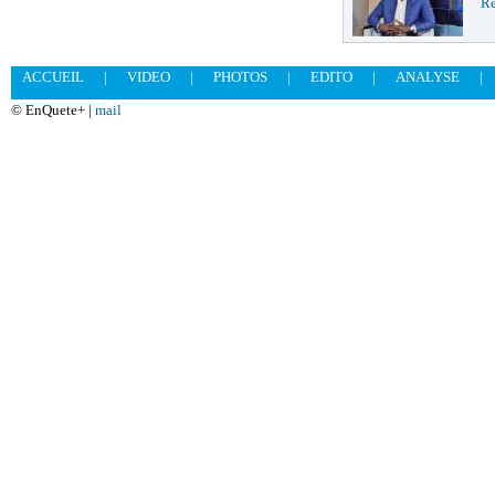
Re
ACCUEIL
|
VIDEO
|
PHOTOS
|
EDITO
|
ANALYSE
|
© EnQuete+ |
mail