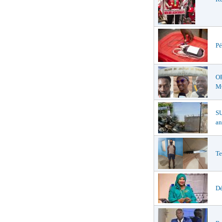
Pé
O
MŒ
S
an
Te
Dé