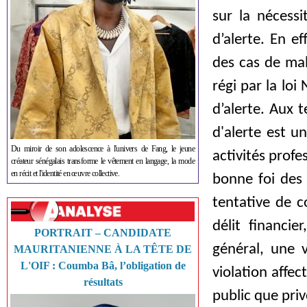
sur la nécessi
d’alerte. En ef
des cas de mal
régi par la loi
d’alerte. Aux 
d'alerte est u
Du miroir de son adolescence à l'univers de Fang, le jeune
activités prof
créateur sénégalais transforme le vêtement en langage, la mode
en récit et l'identité en œuvre collective.
bonne foi des 
tentative de 
délit financi
PORTRAIT – CANDIDATE
général, une v
MAURITANIENNE À LA TÊTE DE
L'OIF : Coumba Bâ, l’obligation de
violation affec
résultats
public que priv