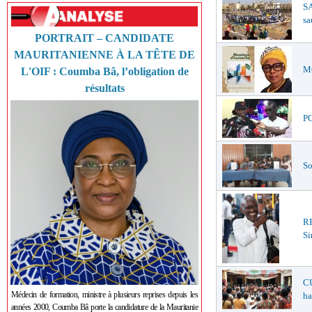
SA
sa
PORTRAIT – CANDIDATE
MAURITANIENNE À LA TÊTE DE
MO
L'OIF : Coumba Bâ, l’obligation de
résultats
PO
So
R
Si
CU
Médecin de formation, ministre à plusieurs reprises depuis les
ha
années 2000, Coumba Bâ porte la candidature de la Mauritanie