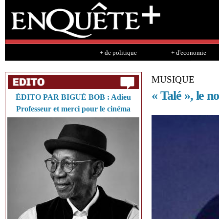
Sk
ma
co
+ de politique
+ d'economie
MUSIQUE
« Talé », le n
ÉDITO PAR BIGUÉ BOB : Adieu
Professeur et merci pour le cinéma