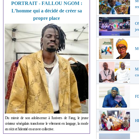
MO
PORTRAIT - FALLOU NGOM :
re
L’homme qui a décidé de créer sa
propre place
OS
je
MO
M
co
FD
Du miroir de son adolescence à l'univers de Fang, le jeune
HE
créateur sénégalais transforme le vêtement en langage, la mode
en récit et l'identité en œuvre collective.