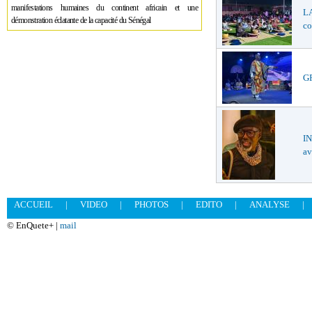
manifestations humaines du continent africain et une
LA
démonstration éclatante de la capacité du Sénégal
co
GR
I
av
ACCUEIL
|
VIDEO
|
PHOTOS
|
EDITO
|
ANALYSE
|
© EnQuete+ |
mail