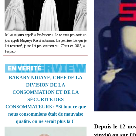
Je l’ai toujours appelé « Professeur ». Je ne crois pas avoir un
jour appelé Maguèye Kassé autrement. La première fois que je
l’ai rencontré, je ne l’ai pas vraiment vu. C’était en 2013, au
Fespaco.
BAKARY NDIAYE, CHEF DE LA
DIVISION DE LA
CONSOMMATION ET DE LA
SÉCURITÉ DES
CONSOMMATEURS : “Si tout ce que
nous consommions était de mauvaise
qualité, on ne serait plus là !”
Depuis le 12 nov
vinyle) ou sur iT