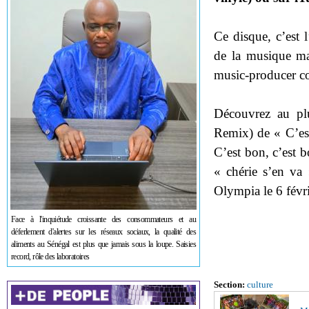
Ce disque, c’est l
de la musique ma
music-producer co
Découvrez au plu
Remix) de « C’es
C’est bon, c’est
« chérie s’en va 
Olympia le 6 févri
Face à l'inquiétude croissante des consommateurs et au
déferlement d'alertes sur les réseaux sociaux, la qualité des
aliments au Sénégal est plus que jamais sous la loupe. Saisies
record, rôle des laboratoires
Section:
culture