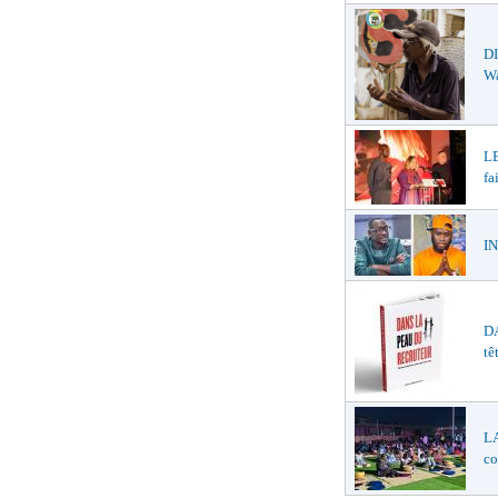
DI
W
LE
fa
IN
DA
tê
LA
co