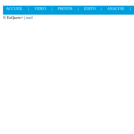
ACCUEIL
|
VIDEO
|
PHOTOS
|
EDITO
|
ANALYSE
|
© EnQuete+ |
mail