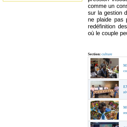
comme un consei
sur la gestion 
ne plaide pas 
redéfinition de
où le couple peu
Section:
culture
MÉ
co
EX
ré
MO
re