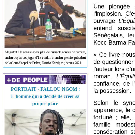
Une plongée 
l’implosion. C
ouvrage
L’Équ
entend suscit
Sénégalais, le
Kocc Barma Fal
Magistrat à la retraite après plus de quarante années de carrière,
« Ce livre nous
ancien doyen des juges d’instruction et ancien premier président
de questionner 
de la Cour d’appel de Dakar, Demba Kandji est, depuis 2021
l’auteur lors d’
roman.
L’Équi
confiance, de l
PORTRAIT - FALLOU NGOM :
la possession.
L’homme qui a décidé de créer sa
Selon le syn
propre place
apparence, le c
fortuné ; elle
famille mode
consécration so