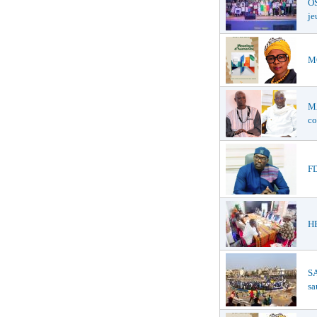
OS
je
MO
M
co
FD
HE
SA
sa