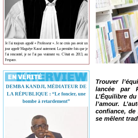
Je l’ai toujours appelé « Professeur ». Je ne crois pas avoir un
jour appelé Maguèye Kassé autrement. La première fois que je
l’ai rencontré, je ne l’ai pas vraiment vu. C’était en 2013, au
Fespaco.
Trouver l’équ
DEMBA KANDJI, MÉDIATEUR DE
lancée par 
LA RÉPUBLIQUE : “Le foncier, une
L’Équilibre du
bombe à retardement”
l’amour. L’au
confiance, de 
se mêlent trad