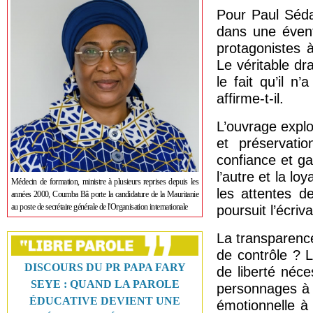
Pour Paul Séda
dans une évent
protagonistes 
Le véritable dr
le fait qu’il n
affirme-t-il.
L’ouvrage explo
et préservatio
confiance et ga
l’autre et la lo
Médecin de formation, ministre à plusieurs reprises depuis les
les attentes d
années 2000, Coumba Bâ porte la candidature de la Mauritanie
au poste de secrétaire générale de l'Organisation internationale
poursuit l’écriva
La transparenc
de contrôle ? 
DISCOURS DU PR PAPA FARY
de liberté néce
SEYE : QUAND LA PAROLE
personnages à la
ÉDUCATIVE DEVIENT UNE
émotionnelle à 