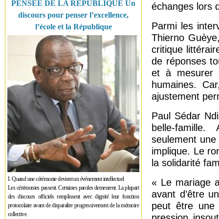
PENSÉE DE LA RÉPUBLIQUE Un
échanges lors du
discours pour penser l’excellence,
Parmi les inte
l’école et la République
Thierno Guèye,
critique littér
de réponses tout
et à mesurer l
humaines. Car,
ajustement per
Paul Sédar Ndi
belle-famille
seulement une 
implique. Le ro
la solidarité f
I. Quand une cérémonie devient un événement intellectuel
« Le mariage a
Les cérémonies passent. Certaines paroles demeurent. La plupart
avant d’être un
des discours officiels remplissent avec dignité leur fonction
peut être une 
protocolaire avant de disparaître progressivement de la mémoire
collective.
pression insout