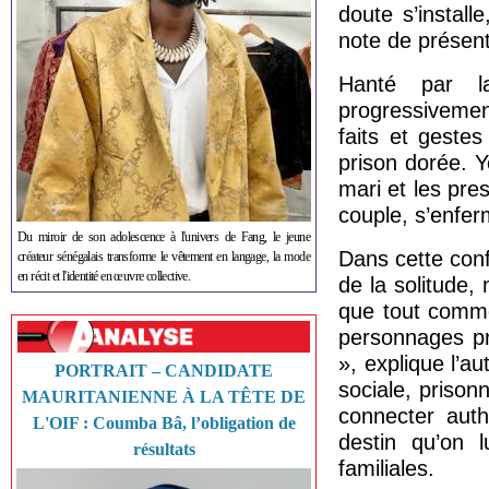
doute s’install
note de présent
Hanté par l
progressivement
faits et geste
prison dorée. 
mari et les pre
couple, s’enfer
Du miroir de son adolescence à l'univers de Fang, le jeune
Dans cette conf
créateur sénégalais transforme le vêtement en langage, la mode
en récit et l'identité en œuvre collective.
de la solitude
que tout comm
personnages pr
», explique l’a
PORTRAIT – CANDIDATE
sociale, priso
MAURITANIENNE À LA TÊTE DE
connecter auth
L'OIF : Coumba Bâ, l’obligation de
destin qu’on 
résultats
familiales.