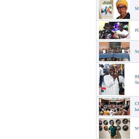
MO
PO
So
R
Si
CU
ha
WO