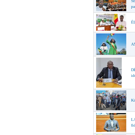
S
pa
ÉL
AN
DÉ
id
Ki
LA
fi