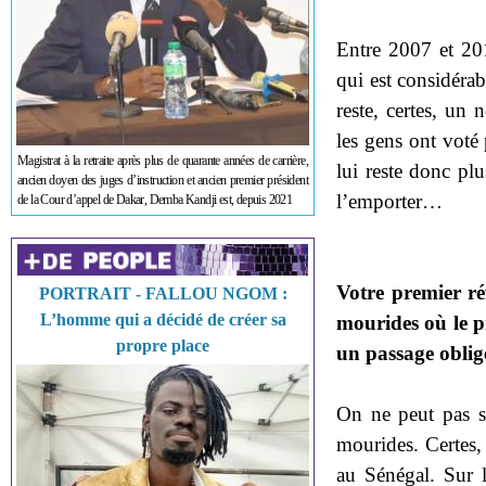
Entre 2007 et 201
qui est considérab
reste, certes, un 
les gens ont voté 
Magistrat à la retraite après plus de quarante années de carrière,
lui reste donc plu
ancien doyen des juges d’instruction et ancien premier président
l’emporter…
de la Cour d’appel de Dakar, Demba Kandji est, depuis 2021
Votre premier ré
PORTRAIT - FALLOU NGOM :
L’homme qui a décidé de créer sa
mourides où le p
propre place
un passage oblig
On ne peut pas se
mourides. Certes, 
au Sénégal. Sur l