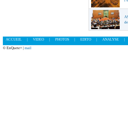
l’
AS
de
ACCUEIL
|
VIDEO
|
PHOTOS
|
EDITO
|
ANALYSE
|
© EnQuete+ |
mail