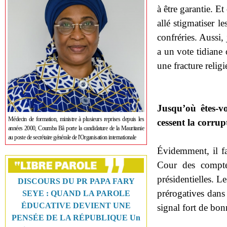
à être garantie. Et
allé stigmatiser l
confréries. Aussi, 
a un vote tidiane 
une fracture relig
Jusqu’où êtes-v
Médecin de formation, ministre à plusieurs reprises depuis les
cessent la corrup
années 2000, Coumba Bâ porte la candidature de la Mauritanie
au poste de secrétaire générale de l'Organisation internationale
Évidemment, il f
Cour des compte
présidentielles. L
DISCOURS DU PR PAPA FARY
prérogatives dans
SEYE : QUAND LA PAROLE
ÉDUCATIVE DEVIENT UNE
signal fort de bo
PENSÉE DE LA RÉPUBLIQUE Un