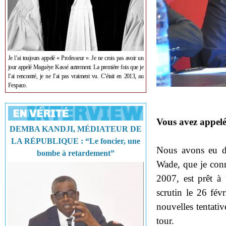
Je l’ai toujours appelé « Professeur ». Je ne crois pas avoir un
jour appelé Maguèye Kassé autrement. La première fois que je
l’ai rencontré, je ne l’ai pas vraiment vu. C’était en 2013, au
Fespaco.
Vous avez appelé 
DEMBA KANDJI, MÉDIATEUR DE
LA RÉPUBLIQUE : “Le foncier, une
Nous avons eu de
bombe à retardement”
Wade, que je conn
2007, est prêt à
scrutin le 26 fév
nouvelles tentati
tour.