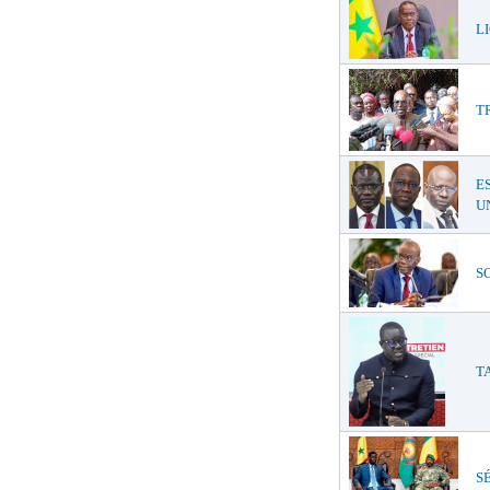
LI
T
E
UN
SO
TA
SÉ