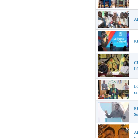
AL
KI
C
l’
LO
sa
R
So
A