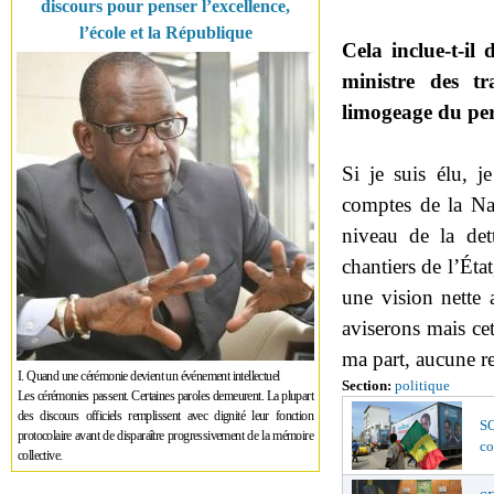
discours pour penser l’excellence,
l’école et la République
Cela inclue-t-il
ministre des t
limogeage du per
Si je suis élu, j
comptes de la Na
niveau de la dett
chantiers de l’Éta
une vision nette
aviserons mais ce
ma part, aucune re
I. Quand une cérémonie devient un événement intellectuel
Section:
politique
Les cérémonies passent. Certaines paroles demeurent. La plupart
des discours officiels remplissent avec dignité leur fonction
SO
protocolaire avant de disparaître progressivement de la mémoire
co
collective.