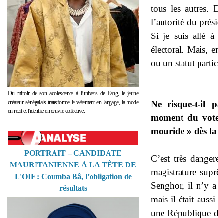
tous les autres. 
l’autorité du prés
Si je suis allé à
électoral. Mais, 
ou un statut parti
Du miroir de son adolescence à l'univers de Fang, le jeune
créateur sénégalais transforme le vêtement en langage, la mode
Ne risque-t-il 
en récit et l'identité en œuvre collective.
moment du vote 
mouride » dès la
PORTRAIT – CANDIDATE
C’est très dange
MAURITANIENNE À LA TÊTE DE
magistrature supr
L'OIF : Coumba Bâ, l’obligation de
Senghor, il n’y a
résultats
mais il était aus
une République dé