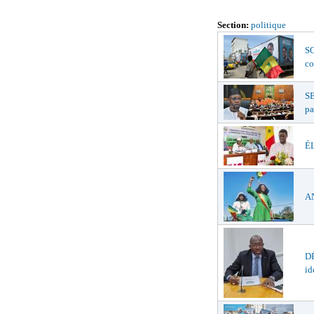
Section:
politique
SO
co
S
pa
ÉL
AN
DÉ
id