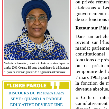
ou privée rémuné
ci-dessous ». L
gouvernement ne 
de ses fonctions 
Retour sur l’hi
Dans un article
revient sur l’hi
mandat parlemen
constitutionnel
fonctions de pré
Médecin de formation, ministre à plusieurs reprises depuis les
ou de préside
années 2000, Coumba Bâ porte la candidature de la Mauritanie
temporaire de l’
au poste de secrétaire générale de l'Organisation internationale
7 mars 1963 porta
la fonction de 
devenue absolue,
DISCOURS DU PR PAPA FARY
« Celle-ci int
SEYE : QUAND LA PAROLE
cumulativement 
ÉDUCATIVE DEVIENT UNE