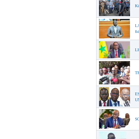
Ki
LA
fi
LI
T
E
UN
SO