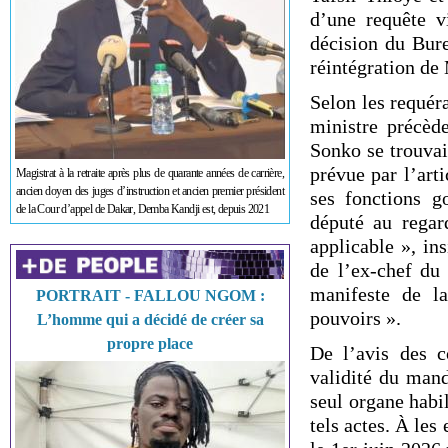
d’une requête vi
décision du Bur
réintégration de
Selon les requé
ministre précède
Sonko se trouvait
prévue par l’art
Magistrat à la retraite après plus de quarante années de carrière,
ancien doyen des juges d’instruction et ancien premier président
ses fonctions g
de la Cour d’appel de Dakar, Demba Kandji est, depuis 2021
député au regar
applicable », in
de l’ex-chef du
manifeste de la
PORTRAIT - FALLOU NGOM :
pouvoirs ».
L’homme qui a décidé de créer sa
propre place
De l’avis des co
validité du mand
seul organe habil
tels actes. À les 