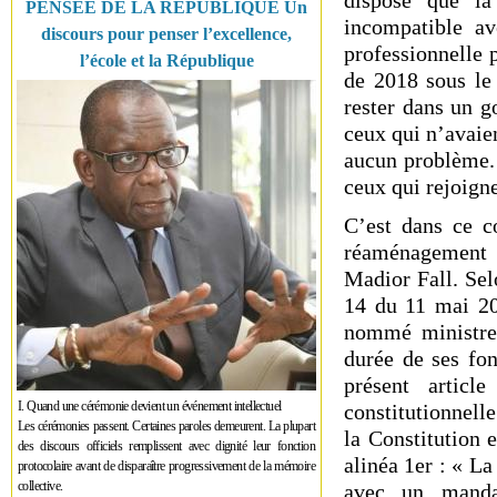
disposé que la
PENSÉE DE LA RÉPUBLIQUE Un
incompatible av
discours pour penser l’excellence,
professionnelle 
l’école et la République
de 2018 sous le 
rester dans un 
ceux qui n’avaie
aucun problème. 
ceux qui rejoign
C’est dans ce c
réaménagement q
Madior Fall. Selo
14 du 11 mai 20
nommé ministre 
durée de ses fon
présent articl
I. Quand une cérémonie devient un événement intellectuel
constitutionnell
Les cérémonies passent. Certaines paroles demeurent. La plupart
la Constitution 
des discours officiels remplissent avec dignité leur fonction
alinéa 1er : « L
protocolaire avant de disparaître progressivement de la mémoire
collective.
avec un mandat