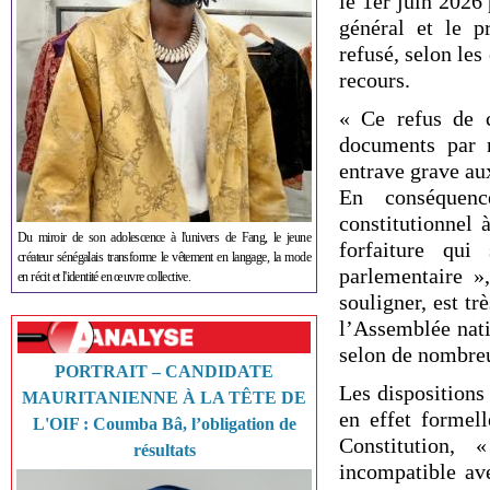
le 1er juin 2026 
général et le p
refusé, selon les
recours.
« Ce refus de 
documents par n
entrave grave au
En conséquenc
constitutionnel 
Du miroir de son adolescence à l'univers de Fang, le jeune
forfaiture qui
créateur sénégalais transforme le vêtement en langage, la mode
parlementaire »
en récit et l'identité en œuvre collective.
souligner, est tr
l’Assemblée nati
selon de nombreux
PORTRAIT – CANDIDATE
Les dispositions 
MAURITANIENNE À LA TÊTE DE
en effet formell
L'OIF : Coumba Bâ, l’obligation de
Constitution,
résultats
incompatible ave