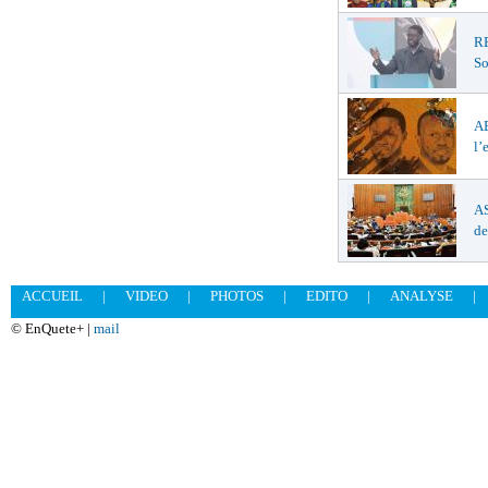
R
So
A
l’
AS
de
ACCUEIL
|
VIDEO
|
PHOTOS
|
EDITO
|
ANALYSE
|
© EnQuete+ |
mail