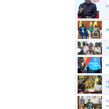
TA
SÉ
AL
KI
C
l’
LO
sa