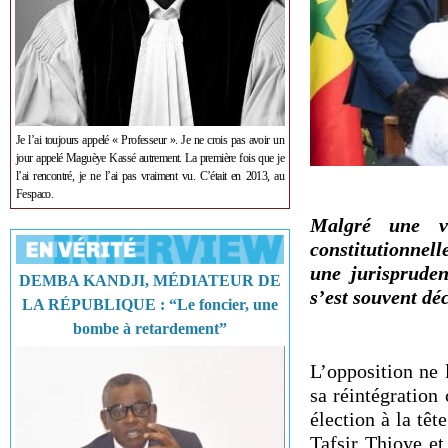
Je l’ai toujours appelé « Professeur ». Je ne crois pas avoir un
jour appelé Maguèye Kassé autrement. La première fois que je
l’ai rencontré, je ne l’ai pas vraiment vu. C’était en 2013, au
Fespaco.
Malgré une vi
constitutionnel
une jurispruden
DEMBA KANDJI, MÉDIATEUR DE
s’est souvent dé
LA RÉPUBLIQUE : “Le foncier, une
bombe à retardement”
L’opposition ne 
sa réintégration
élection à la tê
Tafsir Thioye et