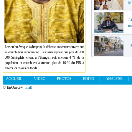
Ma
AD
no
13
Lorsqu’on évoque la diaspora, le débat se concentre souvent sur
sa contribution économique. Il est ainsi rappelé que près de 700
000 Sénégalais vivent à l’étranger, soit environ 4 % de la
population, et contribuent à environ plus de 10 % du PIB à
travers les envois de fonds.
ACCUEIL
|
VIDEO
|
PHOTOS
|
EDITO
|
ANALYSE
|
© EnQuete+ |
mail