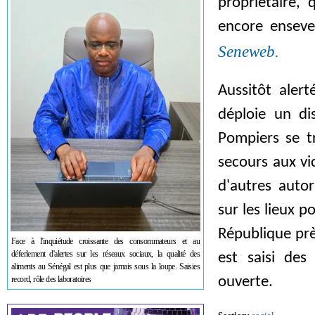
propriétaire, 
encore enseve
Seneweb.
Aussitôt alert
déploie un dis
Pompiers se t
secours aux v
d'autres autor
sur les lieux p
République prè
Face à l'inquiétude croissante des consommateurs et au
déferlement d'alertes sur les réseaux sociaux, la qualité des
est saisi des
aliments au Sénégal est plus que jamais sous la loupe. Saisies
record, rôle des laboratoires
ouverte.