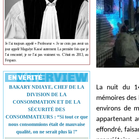
Je l’ai toujours appelé « Professeur ». Je ne crois pas avoir un
jour appelé Maguèye Kassé autrement. La première fois que je
l’ai rencontré, je ne l’ai pas vraiment vu. C’était en 2013, au
Fespaco.
La nuit du 1
BAKARY NDIAYE, CHEF DE LA
DIVISION DE LA
mémoires des h
CONSOMMATION ET DE LA
environs de m
SÉCURITÉ DES
CONSOMMATEURS : “Si tout ce que
appartenant au
nous consommions était de mauvaise
effondré, fais
qualité, on ne serait plus là !”