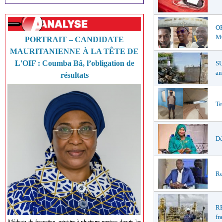
O
MŒ
PORTRAIT – CANDIDATE
MAURITANIENNE À LA TÊTE DE
L'OIF : Coumba Bâ, l’obligation de
S
an
résultats
Te
Dé
Re
R
fr