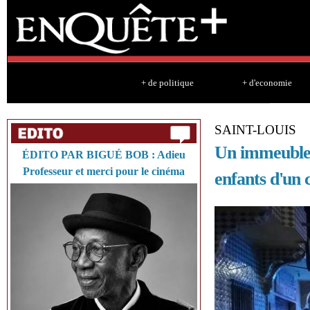
Sk
ma
co
+ de politique
+ d'economie
SAINT-LOUIS
Un immeuble 
ÉDITO PAR BIGUÉ BOB : Adieu
Professeur et merci pour le cinéma
enfants d'un 