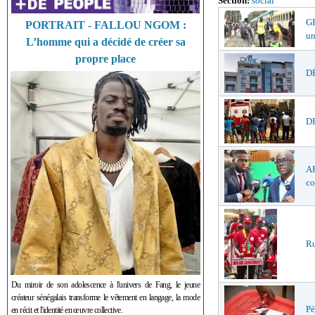
Section:
social
GR
PORTRAIT - FALLOU NGOM :
un
L’homme qui a décidé de créer sa
propre place
DÉ
DR
AF
co
Ru
Du miroir de son adolescence à l'univers de Fang, le jeune
créateur sénégalais transforme le vêtement en langage, la mode
Pé
en récit et l'identité en œuvre collective.