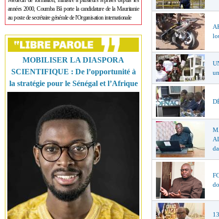
Médecin de formation, ministre à plusieurs reprises depuis les
années 2000, Coumba Bâ porte la candidature de la Mauritanie
au poste de secrétaire générale de l'Organisation internationale
A
lo
MOBILISER LA DIASPORA
U
SCIENTIFIQUE : De l’opportunité à
un
la stratégie pour le Sénégal et l’Afrique
DÉ
M
AL
da
F
do
1