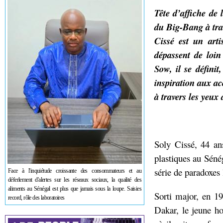
Tête d’affiche de l
du Big-Bang à tra
Cissé est un arti
dépassent de loin
Sow, il se défini
inspiration aux ac
à travers les yeu
Soly Cissé, 44 an
plastiques au Sénég
série de paradoxes 
Face à l'inquiétude croissante des consommateurs et au
déferlement d'alertes sur les réseaux sociaux, la qualité des
aliments au Sénégal est plus que jamais sous la loupe. Saisies
Sorti major, en 1
record, rôle des laboratoires
Dakar, le jeune h