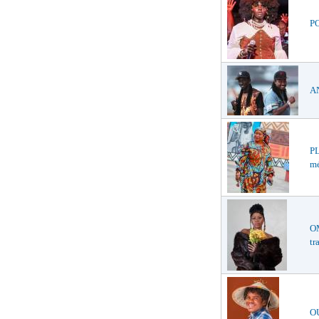
PO
AN
PL
mé
O
tr
O