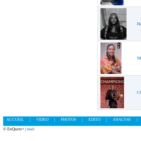
Ha
NE
CO
ACCUEIL
|
VIDEO
|
PHOTOS
|
EDITO
|
ANALYSE
|
© EnQuete+ |
mail