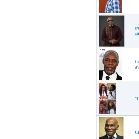
IN
a
L'
d'
“L
CE