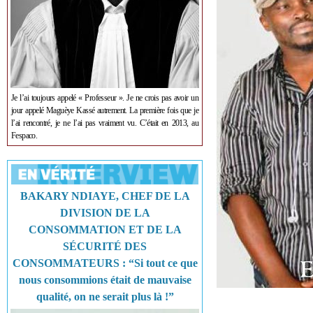
Je l’ai toujours appelé « Professeur ». Je ne crois pas avoir un
jour appelé Maguèye Kassé autrement. La première fois que je
l’ai rencontré, je ne l’ai pas vraiment vu. C’était en 2013, au
Fespaco.
BAKARY NDIAYE, CHEF DE LA
DIVISION DE LA
CONSOMMATION ET DE LA
SÉCURITÉ DES
CONSOMMATEURS : “Si tout ce que
nous consommions était de mauvaise
qualité, on ne serait plus là !”