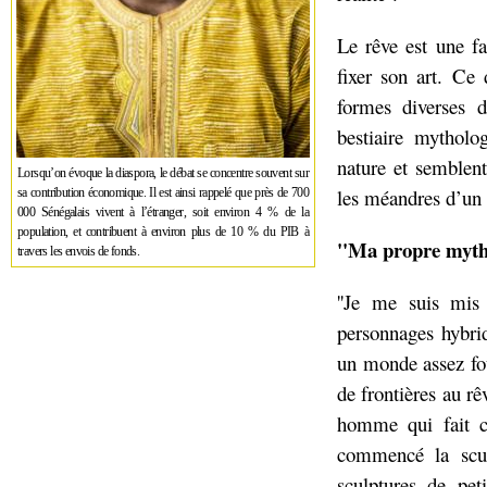
Le rêve est une f
fixer son art. Ce 
formes diverses d
bestiaire mytholo
nature et semblent
Lorsqu’on évoque la diaspora, le débat se concentre souvent sur
les méandres d’un 
sa contribution économique. Il est ainsi rappelé que près de 700
000 Sénégalais vivent à l’étranger, soit environ 4 % de la
population, et contribuent à environ plus de 10 % du PIB à
''Ma propre myth
travers les envois de fonds.
''Je me suis mis 
personnages hybri
un monde assez fou
de frontières au rê
homme qui fait ce
commencé la scul
sculptures de pet