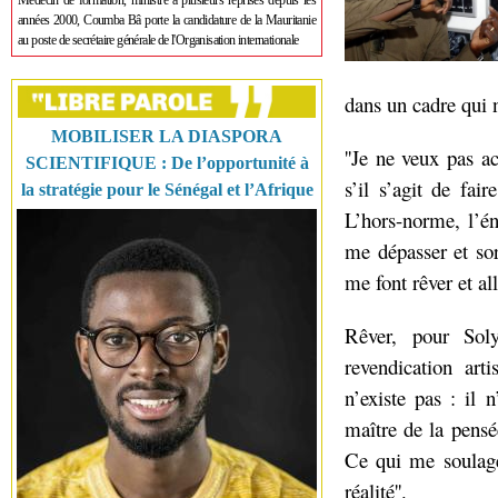
Médecin de formation, ministre à plusieurs reprises depuis les
années 2000, Coumba Bâ porte la candidature de la Mauritanie
au poste de secrétaire générale de l'Organisation internationale
dans un cadre qui n
MOBILISER LA DIASPORA
''Je ne veux pas a
SCIENTIFIQUE : De l’opportunité à
s’il s’agit de fai
la stratégie pour le Sénégal et l’Afrique
L’hors-norme, l’é
me dépasser et sor
me font rêver et all
Rêver, pour Sol
revendication ar
n’existe pas : il 
maître de la pensée
Ce qui me soulage,
réalité''.