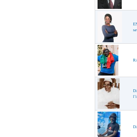
E
sa
RA
D
l’
DA