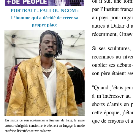
où il suit une for
par l’Institut fran
PORTRAIT - FALLOU NGOM :
au pays pour organ
L’homme qui a décidé de créer sa
autres à Dakar d’
propre place
récemment, Ottaw
Si ses sculptures,
reconnues au nivea
oublier ses débuts 
son père étaient s
''Quand j’étais jeu
à m’intéresser au 
shorts d’amis en pl
cette époque, j’ét
que de crayons et a
Du miroir de son adolescence à l'univers de Fang, le jeune
créateur sénégalais transforme le vêtement en langage, la mode
en récit et l'identité en œuvre collective.