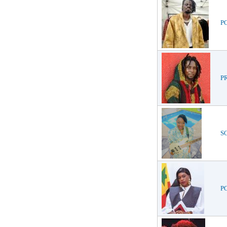
PO
PR
SO
PO