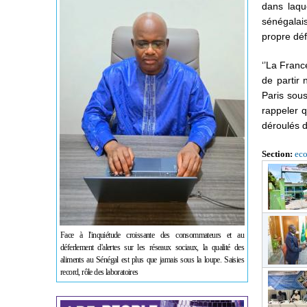
dans laque
sénégalais
propre déf
‘’La Franc
de partir 
Paris sou
rappeler 
déroulés da
Section:
ec
Face à l'inquiétude croissante des consommateurs et au
déferlement d'alertes sur les réseaux sociaux, la qualité des
aliments au Sénégal est plus que jamais sous la loupe. Saisies
record, rôle des laboratoires