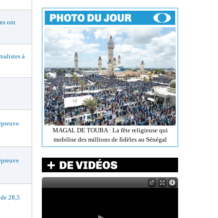
s ont
alistes à
preuve
MAGAL DE TOUBA : La fête religieuse qui
mobilise des millions de fidèles au Sénégal
preuve
de 28,5