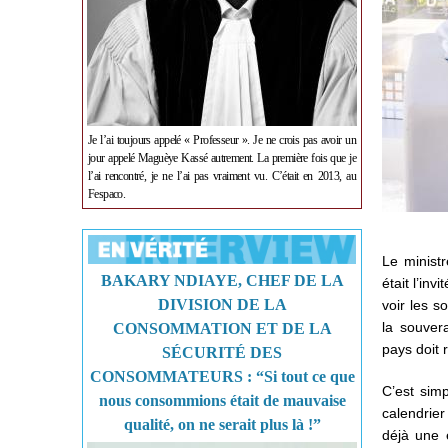
Je l’ai toujours appelé « Professeur ». Je ne crois pas avoir un
jour appelé Maguèye Kassé autrement. La première fois que je
l’ai rencontré, je ne l’ai pas vraiment vu. C’était en 2013, au
Fespaco.
Le ministr
BAKARY NDIAYE, CHEF DE LA
était l’in
DIVISION DE LA
voir les s
la souver
CONSOMMATION ET DE LA
pays doit 
SÉCURITÉ DES
CONSOMMATEURS : “Si tout ce que
C’est sim
nous consommions était de mauvaise
calendrier
qualité, on ne serait plus là !”
déjà une 