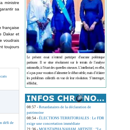
la ministre
garantir sa
e française
re Dakar et
e voudrais
t toujours
Le présent essai n’entend participer d’aucune polémique
partisane. Il se situe résolument sur le terrain de l’analyse
rationnelle, à l’écart des querelles oiseuses. L’intellectuel, en effet,
n’a pas pour vocation d’alimenter le débat stérile, mais d’éclairer
cats
les problèmes collectifs en vue de leur résolution. S’interroger,
réfléchir,
08:57
-
Retardataires de la déclaration de
patrimoine
08:54
-
ÉLECTIONS TERRITORIALES : Le FDR
 défi de
exige une concertation immédiate
21:36
-
MOUSTAPHA NAHAM, ARTISTE : “Le