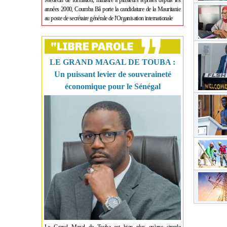
Médecin de formation, ministre à plusieurs reprises depuis les
années 2000, Coumba Bâ porte la candidature de la Mauritanie
au poste de secrétaire générale de l'Organisation internationale
LE GRAND MAGAL DE TOUBA :
Un puissant levier de souveraineté
économique pour le Sénégal