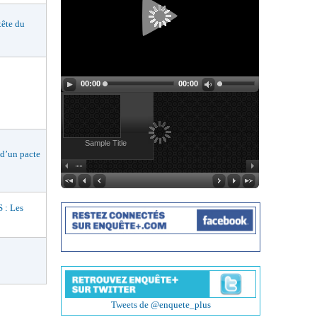
ête du
00:00
00:00
Sample Title
d’un pacte
: Les
Tweets de @enquete_plus