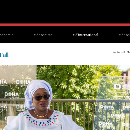
Skip to
main
content
economie
+ de societe
+ d'international
+ de sp
Publié le 30 De
Fall