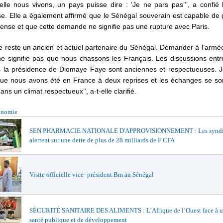
lle nous vivons, un pays puisse dire : ‘Je ne pars pas’’’, a confié 
e. Elle a également affirmé que le Sénégal souverain est capable de 
ense et que cette demande ne signifie pas une rupture avec Paris.
e reste un ancien et actuel partenaire du Sénégal. Demander à l’armé
ne signifie pas que nous chassons les Français. Les discussions ent
s la présidence de Diomaye Faye sont anciennes et respectueuses. J
que nous avons été en France à deux reprises et les échanges se son
ns un climat respectueux’’, a-t-elle clarifié.
onomie
SEN PHARMACIE NATIONALE D'APPROVISIONNEMENT : Les syndi
alertent sur une dette de plus de 28 milliards de F CFA
Visite officielle vice- président Bm au Sénégal
SÉCURITÉ SANITAIRE DES ALIMENTS : L’Afrique de l’Ouest face à un
santé publique et de développement