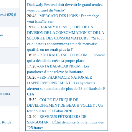
Dialawaly Festival doit devenir le grand rendez-
vous culturel du Waalo”
s à 629,6
20:48
-
MERCATO DES LIONS : Fenerbahçe
veut Ismaïla Sarr
19:08
-
BAKARY NDIAYE, CHEF DE LA
DIVISION DE LA CONSOMMATION ET DE LA
ur
SÉCURITÉ DES CONSOMMATEURS : “Si tout
ce que nous consommions était de mauvaise
qualité, on ne serait plus là !”
18:26
-
PORTRAIT - FALLOU NGOM : L’homme
qui a décidé de créer sa propre place
17:26
-
ANTA BABACAR NGOM : Les
paradoxes d’une relève balbutiante
16:26
-
SEN PHARMACIE NATIONALE
D'APPROVISIONNEMENT : Les syndicats
alertent sur une dette de plus de 28 milliards de F
ionaux
CFA
15:52
-
COUPE D'AFRIQUE DE
DÉVELOPPEMENT DE BEACH VOLLEY : Un
test pour les JOJ Dakar 2026
15:40
-
REVENUS PÉTROLIERS DE
t Kolda
SANGOMAR : L'État démonte la polémique des
“25 francs