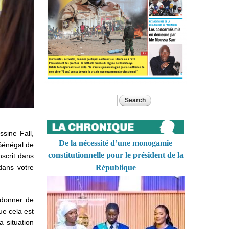
Search
Search form
ssine Fall,
De la nécessité d’une monogamie
 Sénégal de
constitutionnelle pour le président de la
nscrit dans
dans votre
République
 donner de
ue cela est
 situation