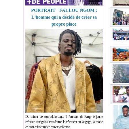
PORTRAIT - FALLOU NGOM :
L’homme qui a décidé de créer sa
propre place
Du miroir de son adolescence à l'univers de Fang, le jeune
créateur sénégalais transforme le vêtement en langage, la mode
en récit et l'identité en œuvre collective.