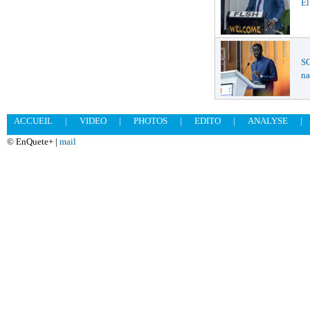
El
SO
na
ACCUEIL
|
VIDEO
|
PHOTOS
|
EDITO
|
ANALYSE
|
© EnQuete+ |
mail