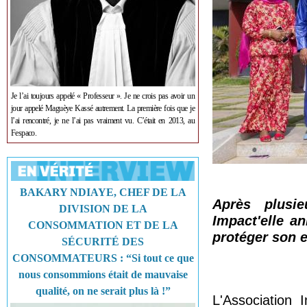
Je l’ai toujours appelé « Professeur ». Je ne crois pas avoir un
jour appelé Maguèye Kassé autrement. La première fois que je
l’ai rencontré, je ne l’ai pas vraiment vu. C’était en 2013, au
Fespaco.
BAKARY NDIAYE, CHEF DE LA
Après plusie
DIVISION DE LA
Impact'elle an
CONSOMMATION ET DE LA
protéger son e
SÉCURITÉ DES
CONSOMMATEURS : “Si tout ce que
nous consommions était de mauvaise
qualité, on ne serait plus là !”
L'Association I