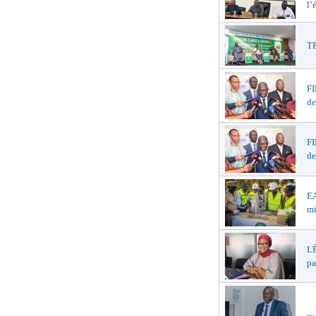
l’
TR
F
de
F
de
EA
mi
LÉ
pa