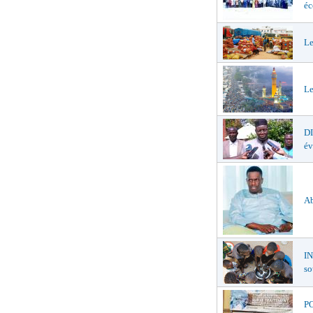
éc
Le
Le
D
év
Ab
I
so
PO