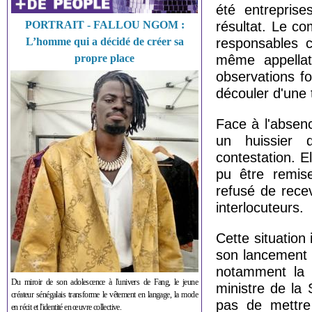
été entrepris
PORTRAIT - FALLOU NGOM :
résultat. Le c
L’homme qui a décidé de créer sa
responsables c
propre place
même appellati
observations f
découler d'une t
Face à l'absenc
un huissier d
contestation. El
pu être remise
refusé de recev
interlocuteurs.
Cette situation
son lancement o
notamment la P
Du miroir de son adolescence à l'univers de Fang, le jeune
ministre de la 
créateur sénégalais transforme le vêtement en langage, la mode
pas de mettre 
en récit et l'identité en œuvre collective.