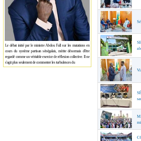
Sé
S
Le débat initié par le ministre Abdou Fall sur les mutations en
al
cours du système partisan sénégalais, mérite désormais d'être
regardé comme un véritable exercice de réflexion collective. Il ne
s'agit plus seulement de commenter les turbulences du
Vi
SÉ
sa
MA
mi
CO