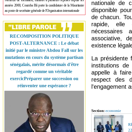
Médecin de formation, ministre à plusieurs reprises depuis les
nationale de c
années 2000, Coumba Bâ porte la candidature de la Mauritanie
disponible pou
au poste de secrétaire générale de l'Organisation internationale
de chacun. Tout
rapide, elle 
nécessaires a
RECOMPOSITION POLITIQUE
associative, 
POST-ALTERNANCE : Le débat
existence légal
initié par le ministre Abdou Fall sur les
mutations en cours du système partisan
La présidente 
sénégalais, mérite désormais d'être
institutions de
regardé comme un véritable
appelle à faire
exercicPréparer une succession ou
respect des d
réinventer une espérance ?
l'engagement as
Section:
economie
R
22