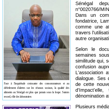
Sénégal dep
n°0020766/MIN
Dans un comm
fondatrice, La
comme une atte
travers l'utili
autre organisat
Selon le docu
semaines sous 
similitude qui, 
confusion auprè
L'association a
dialogue. Ses d
de cette nouve
Face à l'inquiétude croissante des consommateurs et au
déferlement d'alertes sur les réseaux sociaux, la qualité des
d'Impact'elle
aliments au Sénégal est plus que jamais sous la loupe. Saisies
dénomination afi
record, rôle des laboratoires
Plusieurs médi