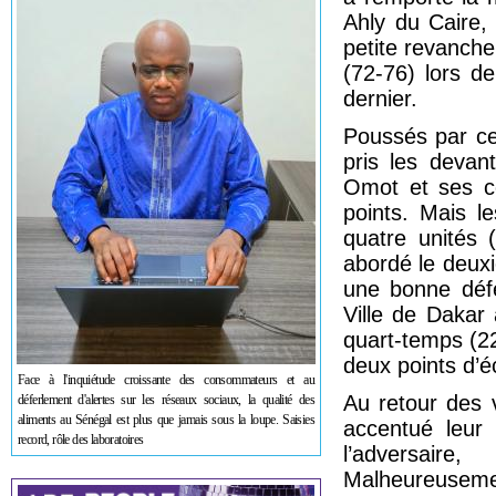
Ahly du Caire,
petite revanche
(72-76) lors d
dernier.
Poussés par ce
pris les devan
Omot et ses c
points. Mais 
quatre unités 
abordé le deux
une bonne déf
Ville de Dakar
quart-temps (2
deux points d’é
Face à l'inquiétude croissante des consommateurs et au
Au retour des 
déferlement d'alertes sur les réseaux sociaux, la qualité des
aliments au Sénégal est plus que jamais sous la loupe. Saisies
accentué leur
record, rôle des laboratoires
l’adversair
Malheureuseme