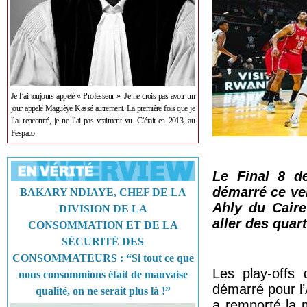
Je l’ai toujours appelé « Professeur ». Je ne crois pas avoir un
jour appelé Maguèye Kassé autrement. La première fois que je
l’ai rencontré, je ne l’ai pas vraiment vu. C’était en 2013, au
Fespaco.
Le Final 8 d
démarré ce ven
BAKARY NDIAYE, CHEF DE LA
Ahly du Cair
DIVISION DE LA
aller des quart
CONSOMMATION ET DE LA
SÉCURITÉ DES
CONSOMMATEURS : “Si tout ce que
Les play-offs 
nous consommions était de mauvaise
démarré pour l’
qualité, on ne serait plus là !”
a remporté la m