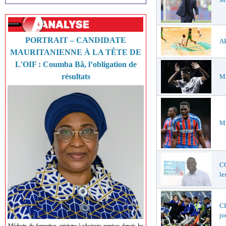
PORTRAIT – CANDIDATE
AF
MAURITANIENNE À LA TÊTE DE
L'OIF : Coumba Bâ, l’obligation de
résultats
ME
ME
C
le
CH
jo