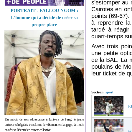
s’estomper au 
Cairotes en ont
PORTRAIT - FALLOU NGOM :
points (69-67).
L’homme qui a décidé de créer sa
à reprendre la
propre place
tardé à réagir
quart-temps sur
Avec trois poi
une petite opti
de la BAL. La 
poulains de Mo
leur ticket de qu
Section:
sport
RE
Du miroir de son adolescence à l'univers de Fang, le jeune
créateur sénégalais transforme le vêtement en langage, la mode
en récit et l'identité en œuvre collective.
ME