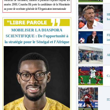
Médecin de formation, ministre à plusieurs reprises depuis les
années 2000, Coumba Bâ porte la candidature de la Mauritanie
au poste de secrétaire générale de l'Organisation internationale
H
ho
MOBILISER LA DIASPORA
FI
SCIENTIFIQUE : De l’opportunité à
in
la stratégie pour le Sénégal et l’Afrique
AF
CA
IT