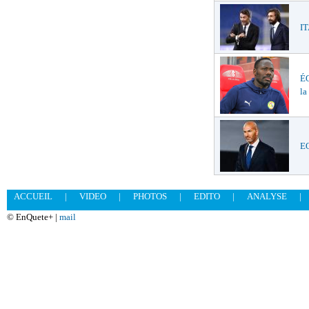
IT
ÉQ
la
EQ
ACCUEIL
|
VIDEO
|
PHOTOS
|
EDITO
|
ANALYSE
|
© EnQuete+ |
mail