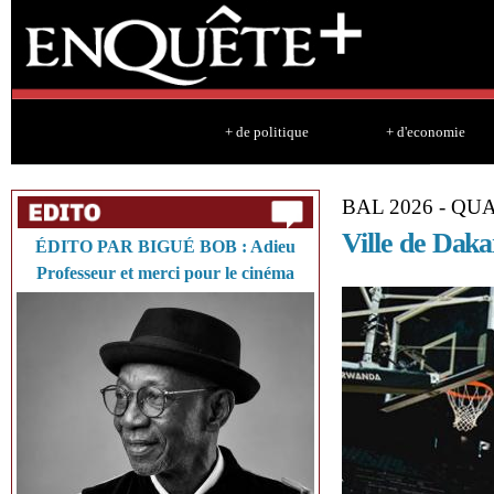
Sk
ma
co
+ de politique
+ d'economie
BAL 2026 - QU
Ville de Daka
ÉDITO PAR BIGUÉ BOB : Adieu
Professeur et merci pour le cinéma