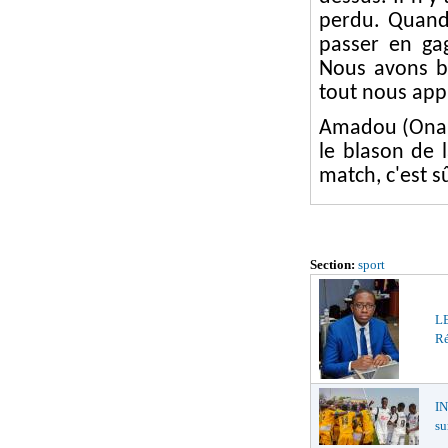
perdu. Quand
passer en ga
Nous avons b
tout nous app
Amadou (Onana
le blason de l
match, c'est sû
Section:
sport
LE
Ré
I
su