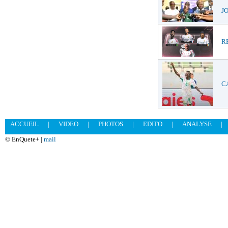
JO
RE
CA
ACCUEIL
|
VIDEO
|
PHOTOS
|
EDITO
|
ANALYSE
|
© EnQuete+ |
mail