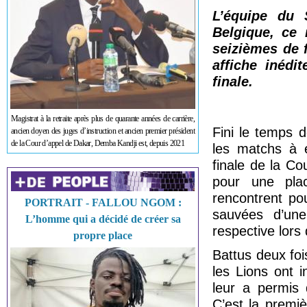
L’équipe du 
Belgique, ce 
seizièmes de 
affiche inédi
finale.
Magistrat à la retraite après plus de quarante années de carrière,
Fini le temps 
ancien doyen des juges d’instruction et ancien premier président
de la Cour d’appel de Dakar, Demba Kandji est, depuis 2021
les matchs à é
finale de la C
pour une pla
rencontrent pou
PORTRAIT - FALLOU NGOM :
sauvées d’une
L’homme qui a décidé de créer sa
respective lors 
propre place
Battus deux foi
les Lions ont i
leur a permis 
C’est la premiè