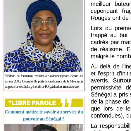
meilleur buteu
cependant frag
Rouges ont de s
Lors du premie
frappé au but 
cadrés par mat
de réalisme. En
malgré le nombr
Au-delà de l’ine
et l’esprit d’in
Médecin de formation, ministre à plusieurs reprises depuis les
avertis. Surto
années 2000, Coumba Bâ porte la candidature de la Mauritanie
permissivité 
au poste de secrétaire générale de l'Organisation internationale
Sénégal a pris 
de la phase de 
que lors de le
Comment mettre le savoir au service du
confondues), du
pouvoir au Sénégal ?
La responsabil