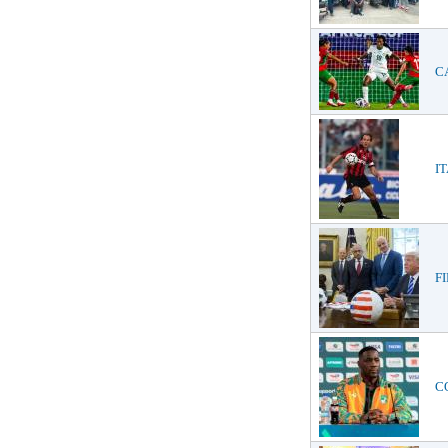
CA
IT
FI
CO