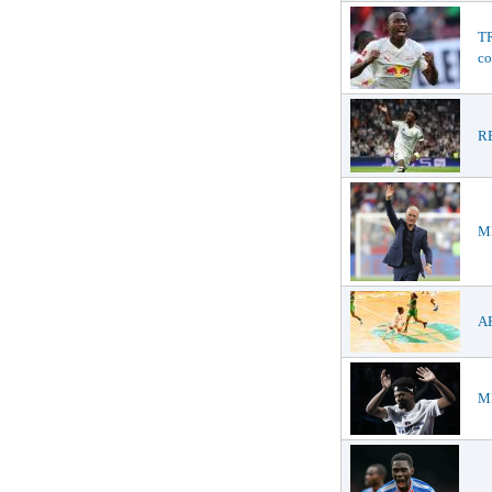
TR
co
RE
ME
AF
ME