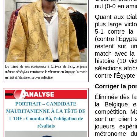
nul (0-0 en amic
Quant aux Diab
plus large vic
5-1 contre la 
(contre l’Égypt
restent sur u
match avec la 
histoire (10 vi
Du miroir de son adolescence à l'univers de Fang, le jeune
sélections afric
créateur sénégalais transforme le vêtement en langage, la mode
contre l’Égypte
en récit et l'identité en œuvre collective.
Corriger la po
Éliminée dès la
la Belgique e
PORTRAIT – CANDIDATE
compétition. M
MAURITANIENNE À LA TÊTE DE
sont un client
L'OIF : Coumba Bâ, l’obligation de
joueurs expér
résultats
métronome du j