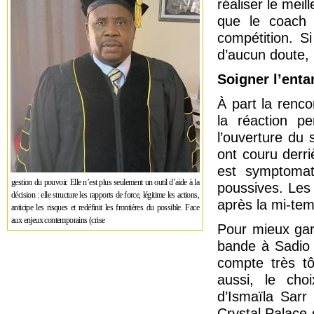
réaliser le mei
que le coach 
compétition. S
d’aucun doute, 
Soigner l’ent
À part la renco
la réaction p
l’ouverture du 
ont couru derri
est symptomat
gestion du pouvoir. Elle n’est plus seulement un outil d’aide à la
poussives. Les 
décision : elle structure les rapports de force, légitime les actions,
après la mi-te
anticipe les risques et redéfinit les frontières du possible. Face
aux enjeux contemporains (crise
Pour mieux gara
bande à Sadio 
compte très tô
aussi, le cho
d’Ismaïla Sarr
Crystal Palace 