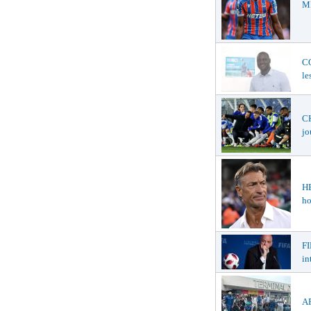
ME
C
le
CH
jo
H
ho
FI
in
AF