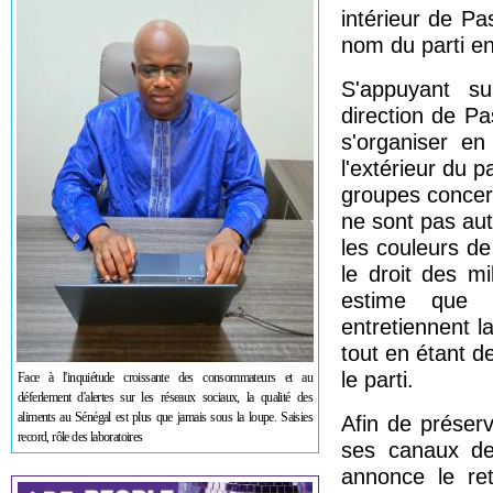
intérieur de Pa
nom du parti e
S'appuyant su
direction de Pa
s'organiser en
l'extérieur du 
groupes concer
ne sont pas aut
les couleurs de
le droit des mi
estime que 
entretiennent l
tout en étant de
le parti.
Face à l'inquiétude croissante des consommateurs et au
déferlement d'alertes sur les réseaux sociaux, la qualité des
aliments au Sénégal est plus que jamais sous la loupe. Saisies
Afin de préserv
record, rôle des laboratoires
ses canaux de
annonce le re