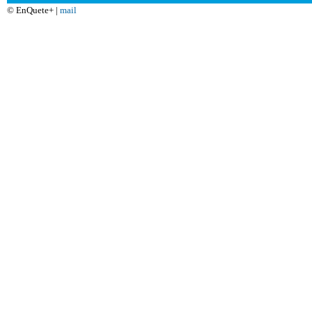
© EnQuete+ |
mail