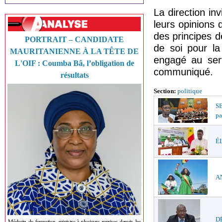
La direction in
leurs opinions 
des principes de
PORTRAIT – CANDIDATE
de soi pour la
MAURITANIENNE À LA TÊTE DE
engagé au serv
L'OIF : Coumba Bâ, l’obligation de
communiqué.
résultats
Section:
politique
S
pa
ÉL
AN
DÉ