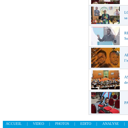
LO
sa
R
So
A
l’
AS
de
PA
ACCUEIL
|
VIDEO
|
PHOTOS
|
EDITO
|
ANALYSE
|