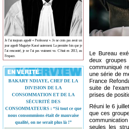
Je l’ai toujours appelé « Professeur ». Je ne crois pas avoir un
jour appelé Maguèye Kassé autrement. La première fois que je
l’ai rencontré, je ne l’ai pas vraiment vu. C’était en 2013, au
Le Bureau exéc
Fespaco.
deux groupes 
communiqué reç
une série de m
France Refonda
BAKARY NDIAYE, CHEF DE LA
suite de l'exa
DIVISION DE LA
prises de posit
CONSOMMATION ET DE LA
SÉCURITÉ DES
Réuni le 6 juill
CONSOMMATEURS : “Si tout ce que
que ces groupe
nous consommions était de mauvaise
communication 
qualité, on ne serait plus là !”
seules les str