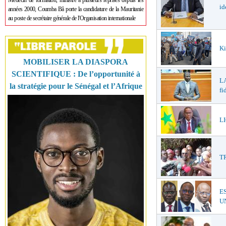
Médecin de formation, ministre à plusieurs reprises depuis les
id
années 2000, Coumba Bâ porte la candidature de la Mauritanie
au poste de secrétaire générale de l'Organisation internationale
Ki
MOBILISER LA DIASPORA
SCIENTIFIQUE : De l’opportunité à
LA
la stratégie pour le Sénégal et l’Afrique
fi
LI
T
E
UN