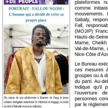
plateformes nu
comme initiat
PORTRAIT - FALLOU NGOM :
mouvements. 
L’homme qui a décidé de créer sa
Sabaly, respon
propre place
Fall, responsa
(MOJIP) Franc
Hauts-de-Seine
Marne, Cheikh 
Val-de-Marne, 
Nice-Côte d'Azu
Le Bureau exécut
ces mesures à
groupes ou à dif
du parti. Au-d
indique qu'il 
l'ouverture d
Du miroir de son adolescence à l'univers de Fang, le jeune
personnes conc
créateur sénégalais transforme le vêtement en langage, la mode
par le règlement
en récit et l'identité en œuvre collective.