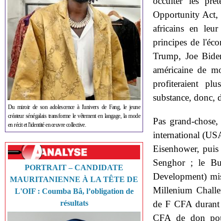
occulter les pr
Opportunity Act,
africains en leur
principes de l'é
Trump, Joe Biden
américaine de m
profiteraient pl
substance, donc, d
Du miroir de son adolescence à l'univers de Fang, le jeune
créateur sénégalais transforme le vêtement en langage, la mode
Pas grand-chose,
en récit et l'identité en œuvre collective.
international (US
Eisenhower, puis
Senghor ; le Bui
PORTRAIT – CANDIDATE
Development) mi
MAURITANIENNE À LA TÊTE DE
Millenium Chall
L'OIF : Coumba Bâ, l’obligation de
résultats
de F CFA durant 
CFA de don pou