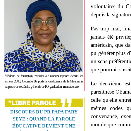
volontaires du C
depuis la signatur
Pas trop mal, fina
jamais été privil
américain, que dan
pu générer plus d
un sens préférenti
que pourrait suscit
Médecin de formation, ministre à plusieurs reprises depuis les
années 2000, Coumba Bâ porte la candidature de la Mauritanie
Le deuxième est 
au poste de secrétaire générale de l'Organisation internationale
parenthèse Obama, 
celle qu'elle ent
mêmes codes qui
DISCOURS DU PR PAPA FARY
convenance, exemp
SEYE : QUAND LA PAROLE
monde que comme u
ÉDUCATIVE DEVIENT UNE