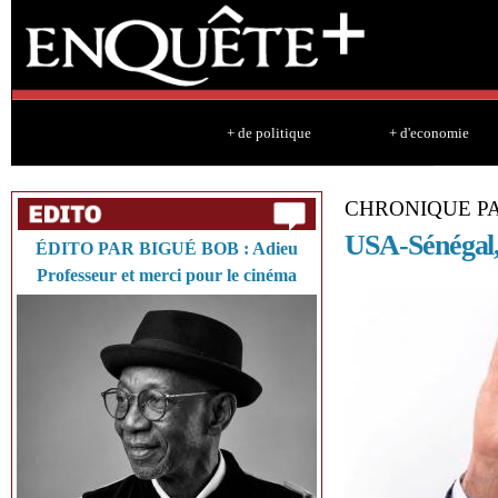
Sk
ma
co
+ de politique
+ d'economie
CHRONIQUE PA
USA-Sénégal,
ÉDITO PAR BIGUÉ BOB : Adieu
Professeur et merci pour le cinéma