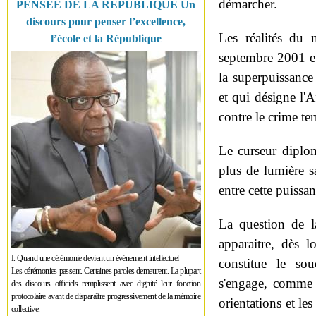
démarcher.
PENSÉE DE LA RÉPUBLIQUE Un
discours pour penser l’excellence,
Les réalités du
l’école et la République
septembre 2001 et 
la superpuissance
et qui désigne l'
contre le crime te
Le curseur diplom
plus de lumière sa
entre cette puissan
La question de l
apparaitre, dès 
I. Quand une cérémonie devient un événement intellectuel
constitue le so
Les cérémonies passent. Certaines paroles demeurent. La plupart
s'engage, comme 
des discours officiels remplissent avec dignité leur fonction
protocolaire avant de disparaître progressivement de la mémoire
orientations et le
collective.