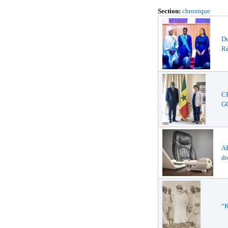
Section:
chronique
De
Ré
C
GO
AB
dr
“K