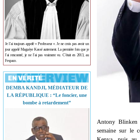
Je l’ai toujours appelé « Professeur ». Je ne crois pas avoir un
jour appelé Maguèye Kassé autrement. La première fois que je
l’ai rencontré, je ne l’ai pas vraiment vu. C’était en 2013, au
Fespaco.
DEMBA KANDJI, MÉDIATEUR DE
LA RÉPUBLIQUE : “Le foncier, une
bombe à retardement”
Antony Blinken 
semaine sur le c
Kenya, puis au N