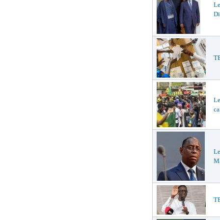
L
Di
TE
Le
ca
Le
Ma
TE