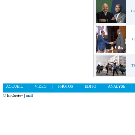
Le
TE
T
ACCUEIL
|
VIDEO
|
PHOTOS
|
EDITO
|
ANALYSE
|
© EnQuete+ |
mail