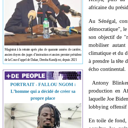
africaine du prési
Au Sénégal, cons
démocratique", le 
son objectif de "
mobiliser autan
Magistrat à la retraite après plus de quarante années de carrière,
climatique et du 
ancien doyen des juges d’instruction et ancien premier président
de la Cour d’appel de Dakar, Demba Kandji est, depuis 2021
à prendre la tête 
écho continental.
Antony Blinken 
PORTRAIT - FALLOU NGOM :
production en Af
L’homme qui a décidé de créer sa
propre place
laquelle Joe Biden
lobbying offensif 
En toile de fond,