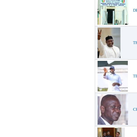
DE
TR
TE
CH