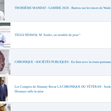
TROISIÈME MANDAT - GAMBIE 2026 : Barrow sur les traces de Wade e
TEGGI NDAWAL M. Sonko, on tremble de peur !
CHRONIQUE - SOCIÉTÉS PUBLIQUES : En finir avec la toute-puissan
Les Comptes de Almamy Bocar LA CHRONIQUE DU VÉTÉRAN : Sonko
Diomaye rafle la mise