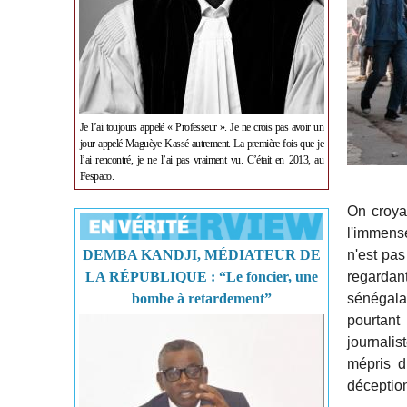
Je l’ai toujours appelé « Professeur ». Je ne crois pas avoir un
jour appelé Maguèye Kassé autrement. La première fois que je
l’ai rencontré, je ne l’ai pas vraiment vu. C’était en 2013, au
Fespaco.
On croyai
l'immens
DEMBA KANDJI, MÉDIATEUR DE
n'est pa
LA RÉPUBLIQUE : “Le foncier, une
regardan
bombe à retardement”
sénégala
pourtant
journalis
mépris d
déception