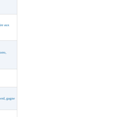
re aux
rro,
rd, gagne