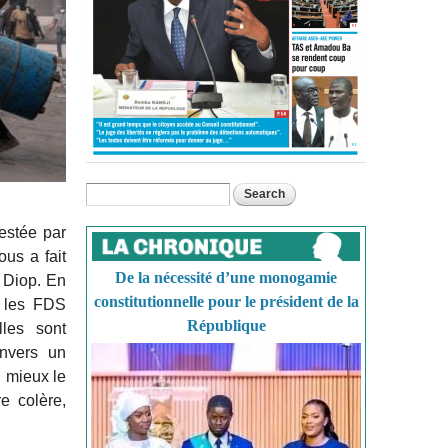
Search
Search form
testée par
us a fait
De la nécessité d’une monogamie
 Diop. En
constitutionnelle pour le président de la
r les FDS
République
lles sont
envers un
u mieux le
e colère,