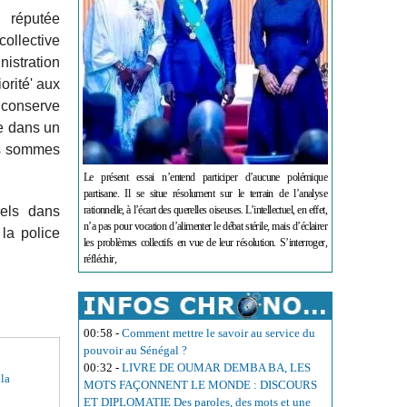
 réputée
ollective
nistration
orité' aux
conserve
be dans un
us sommes
Le présent essai n’entend participer d’aucune polémique
partisane. Il se situe résolument sur le terrain de l’analyse
rels dans
rationnelle, à l’écart des querelles oiseuses. L’intellectuel, en effet,
n’a pas pour vocation d’alimenter le débat stérile, mais d’éclairer
 la police
les problèmes collectifs en vue de leur résolution. S’interroger,
réfléchir,
00:58
-
Comment mettre le savoir au service du
pouvoir au Sénégal ?
00:32
-
LIVRE DE OUMAR DEMBA BA, LES
 la
MOTS FAÇONNENT LE MONDE : DISCOURS
ET DIPLOMATIE Des paroles, des mots et une