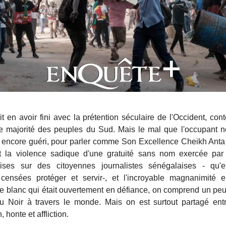
t en avoir fini avec la prétention séculaire de l'Occident, con
e majorité des peuples du Sud. Mais le mal que l'occupant no
s encore guéri, pour parler comme Son Excellence Cheikh Anta
t la violence sadique d'une gratuité sans nom exercée pa
ises sur des citoyennes journalistes sénégalaises - qu'e
 censées protéger et servir-, et l'incroyable magnanimité 
te blanc qui était ouvertement en défiance, on comprend un pe
u Noir à travers le monde. Mais on est surtout partagé entr
, honte et affliction.