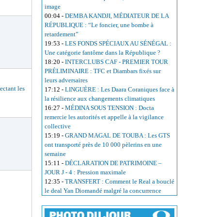
image
00:04
-
DEMBA KANDJI, MÉDIATEUR DE LA
RÉPUBLIQUE : “Le foncier, une bombe à
retardement”
19:53
-
LES FONDS SPÉCIAUX AU SÉNÉGAL :
Une catégorie fantôme dans la République ?
18:20
-
INTERCLUBS CAF - PREMIER TOUR
PRÉLIMINAIRE : TFC et Diambars fixés sur
leurs adversaires
ctant les
17:12
-
LINGUÈRE : Les Daara Coraniques face à
la résilience aux changements climatiques
16:27
-
MÉDINA SOUS TENSION : Docta
remercie les autorités et appelle à la vigilance
collective
15:19
-
GRAND MAGAL DE TOUBA : Les GTS
ont transporté près de 10 000 pèlerins en une
semaine
15:11
-
DÉCLARATION DE PATRIMOINE –
JOUR J - 4 : Pression maximale
12:35
-
TRANSFERT : Comment le Real a bouclé
le deal Yan Diomandé malgré la concurrence