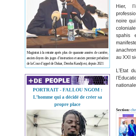
Hier, l
professi
noire qui
coloniale
spahis 
manifeste
anachron
Magistrat à la retraite après plus de quarante années de carrière,
au XXI siè
ancien doyen des juges d’instruction et ancien premier président
de la Cour d’appel de Dakar, Demba Kandji est, depuis 2021
L'Etat d
l'Educati
nationale
PORTRAIT - FALLOU NGOM :
L’homme qui a décidé de créer sa
propre place
Section:
ch