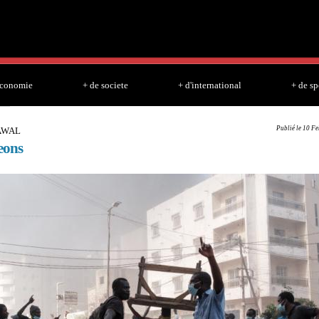
Skip to
main
content
economie
+ de societe
+ d'international
+ de sp
Publié le 10 Fe
AWAL
eons