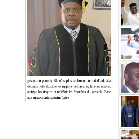
gestion du pouvoir. Elle n’est plus seulement un outil d’aide à la
décision : elle structure les rapports de force, légitime les actions,
anticipe les risques et redéfinit les frontières du possible. Face
aux enjeux contemporains (crise