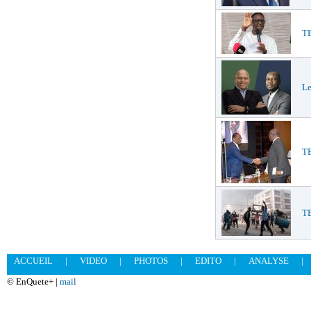
TE
Le
TE
T
ACCUEIL
|
VIDEO
|
PHOTOS
|
EDITO
|
ANALYSE
|
© EnQuete+ |
mail