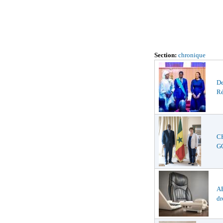
Section:
chronique
De
Ré
C
GO
AB
dr