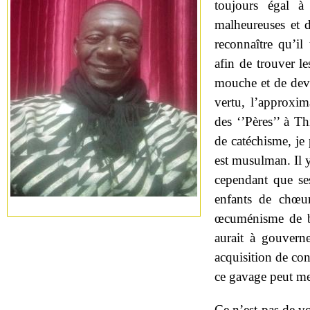
toujours égal à
malheureuses et d
reconnaître qu’il
afin de trouver le
mouche et de deve
vertu, l’approxim
des ‘’Pères’’ à T
de catéchisme, je 
est musulman. Il y
cependant que ses
enfants de chœur
œcuménisme de bo
aurait à gouverne
acquisition de co
ce gavage peut me
Ce n’est pas de v