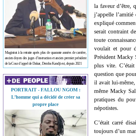
la faveur d’être, 
j’appelle l’amitié
expliqué comment, 
serait contraint d
toute connaissance
voulait et pour d
Magistrat à la retraite après plus de quarante années de carrière,
Président Macky Sa
ancien doyen des juges d’instruction et ancien premier président
de la Cour d’appel de Dakar, Demba Kandji est, depuis 2021
plus vite. C’était
question que pour
il avait lui-même,
PORTRAIT - FALLOU NGOM :
même Macky Sall p
L’homme qui a décidé de créer sa
pratiques du pou
propre place
népotistes.
C’était carré disa
toujours d’un mani