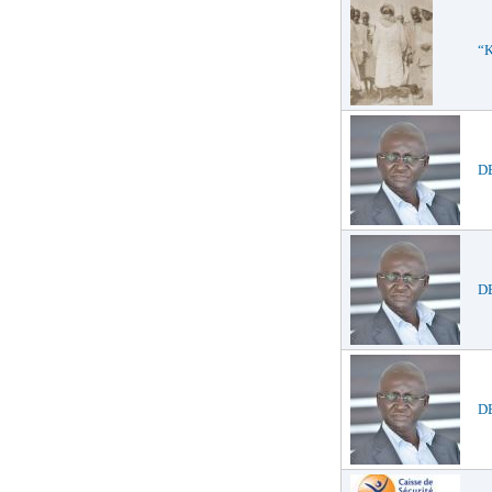
“K
D
DE
DE