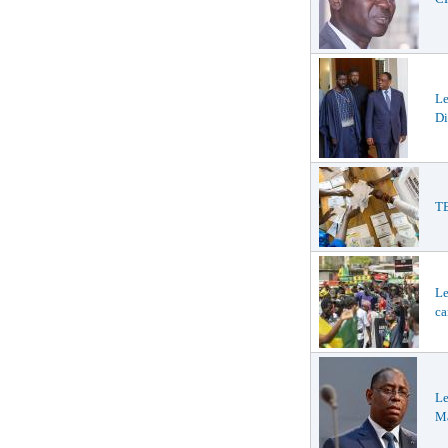
L
Di
TE
Le
ca
Le
Ma