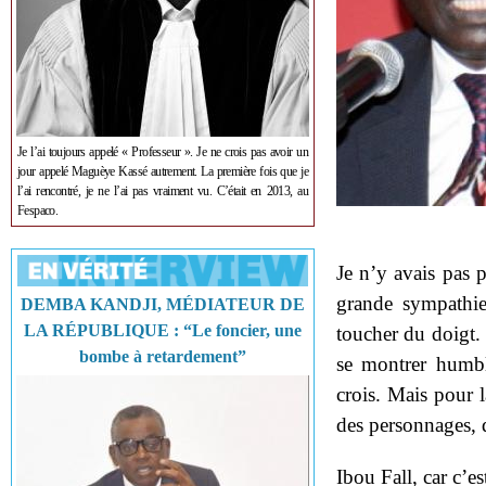
Je l’ai toujours appelé « Professeur ». Je ne crois pas avoir un
jour appelé Maguèye Kassé autrement. La première fois que je
l’ai rencontré, je ne l’ai pas vraiment vu. C’était en 2013, au
Fespaco.
Je n’y avais pas p
grande sympathie
DEMBA KANDJI, MÉDIATEUR DE
LA RÉPUBLIQUE : “Le foncier, une
toucher du doigt. 
bombe à retardement”
se montrer humbl
crois. Mais pour 
des personnages, do
Ibou Fall, car c’es