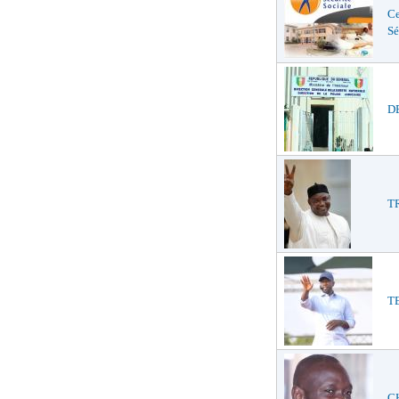
Ce
Sé
DE
TR
TE
CH