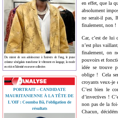
en effet, que la q
absolument imposs
ne serait-il pas,
finalement, non !
Car, c’est de lui
n’est plus vaillan
finalement, on n
Du miroir de son adolescence à l'univers de Fang, le jeune
pouvoirs et fonct
créateur sénégalais transforme le vêtement en langage, la mode
idée se trouve 
en récit et l'identité en œuvre collective.
oblige ! Cela se
croyants veux-je 
C’est bien le co
PORTRAIT – CANDIDATE
MAURITANIENNE À LA TÊTE DE
d’invectives ! C’e
L'OIF : Coumba Bâ, l’obligation de
non pas de la foi-
résultats
Chacun, décidéme