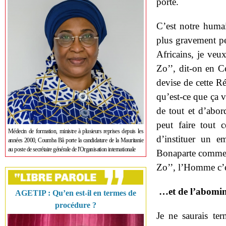
porte.
C’est notre humai
plus gravement peu
Africains, je veu
Zo’’, dit-on en C
devise de cette 
qu’est-ce que ça v
de tout et d’abor
peut faire tout 
Médecin de formation, ministre à plusieurs reprises depuis les
d’instituer un e
années 2000, Coumba Bâ porte la candidature de la Mauritanie
au poste de secrétaire générale de l'Organisation internationale
Bonaparte comme
Zo’’, l’Homme c’
…et de l’abomina
AGETIP : Qu’en est-il en termes de
procédure ?
Je ne saurais te