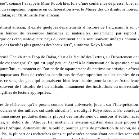
ière’’, comme l’a rappelé Mme Kouoh hier, lors d’une conférence de presse. Une ren
à un symposium organisé en collaboration avec le Musée des civilisations noires,
akar, sur l’histoire de l’art africain.
tinent africain, il existe quelques départements d’histoire de l’art, mais ils sont 
en termes de ressources humaines et matérielles, notamment par rapport
ue des cinquante-quatre pays du continent et ils sont souvent intégrés comme
s des facultés plus grandes des beaux-arts’’, a informé Koyo Kouoh.
versité Cheikh Anta Diop de Dakar, c’est à la faculté des Lettres, au Département de
le est enseigné. Ce qui est jugé peu, eu égard à la dimension de la question et a
ourd’hui, au moment où l’on parle de rapatriement du patrimoine artistique africai
’impose aux Etats de créer les conditions de réappropriation par les peuples de c
ns ce sens, des gens qui connaissent bien leur histoire pour la conter. Actuellem
 souvent de l’histoire de l’art africain, notamment des institutions ou universitair
s grilles de lecture appropriées.
es de référence, qu’ils posent comme étant universels, jouent sur l’interprétation 
ociales et des milieux culturels africains’’, a souligné Koyo Kouoh. Par conséque
 connaissances produites dans la plupart des institutions ou maisons d’édition ac
es, en dehors de l’Afrique, transmettent le système existant dans leurs propres l
ins l’Afrique. Autrement dit, le public, pour ce genre de production de savoir, ne 
. Pis, la plupart des recherches faites et présentées comme étant actuelles sont ca