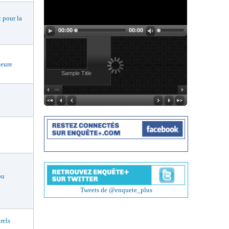
 pour la
00:00
00:00
eure
Sample Title
ou
Tweets de @enquete_plus
rels