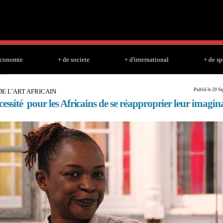
Skip to
main
content
economie
+ de societe
+ d'international
+ de sp
Publié le 20 S
DE L’ART AFRICAIN
cessité pour les Africains de se réapproprier leur imagin