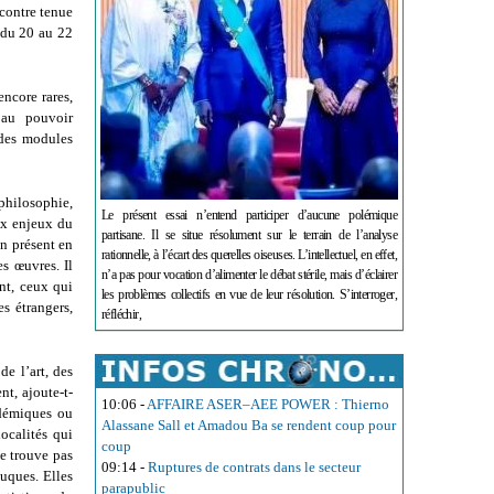
contre tenue
 du 20 au 22
encore rares,
 au pouvoir
 des modules
 philosophie,
Le présent essai n’entend participer d’aucune polémique
ux enjeux du
partisane. Il se situe résolument sur le terrain de l’analyse
n présent en
rationnelle, à l’écart des querelles oiseuses. L’intellectuel, en effet,
es œuvres. Il
n’a pas pour vocation d’alimenter le débat stérile, mais d’éclairer
ent, ceux qui
les problèmes collectifs en vue de leur résolution. S’interroger,
es étrangers,
réfléchir,
de l’art, des
nt, ajoute-t-
10:06
-
AFFAIRE ASER–AEE POWER : Thierno
adémiques ou
Alassane Sall et Amadou Ba se rendent coup pour
ocalités qui
coup
se trouve pas
09:14
-
Ruptures de contrats dans le secteur
duques. Elles
parapublic