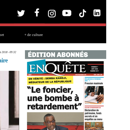
ort
+ de culture
ep 2018 - 09:32
aire