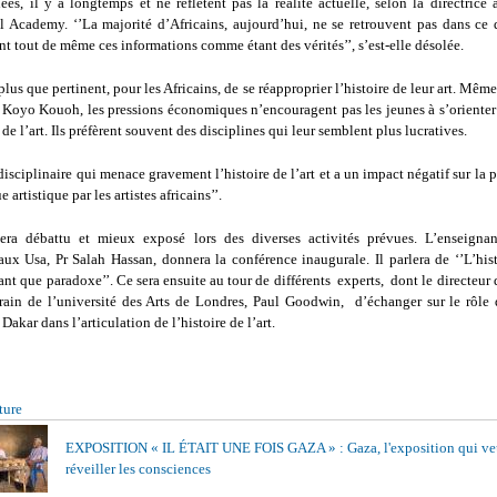
es, il y a longtemps et ne reflètent pas la réalité actuelle, selon la directrice 
 Academy. ‘’La majorité d’Africains, aujourd’hui, ne se retrouvent pas dans ce qu
t tout de même ces informations comme étant des vérités’’, s’est-elle désolée.
 plus que pertinent, pour les Africains, de se réapproprier l’histoire de leur art. Même 
Koyo Kouoh, les pressions économiques n’encouragent pas les jeunes à s’orienter 
 de l’art. Ils préfèrent souvent des disciplines qui leur semblent plus lucratives.
isciplinaire qui menace gravement l’histoire de l’art et a un impact négatif sur la 
ue artistique par les artistes africains’’.
era débattu et mieux exposé lors des diverses activités prévues. L’enseigna
aux Usa, Pr Salah Hassan, donnera la conférence inaugurale. Il parlera de ‘’L’hist
tant que paradoxe’’. Ce sera ensuite au tour de différents experts, dont le directeur
rain de l’université des Arts de Londres, Paul Goodwin, d’échanger sur le rôle 
Dakar dans l’articulation de l’histoire de l’art.
ture
EXPOSITION « IL ÉTAIT UNE FOIS GAZA » : Gaza, l'exposition qui ve
réveiller les consciences