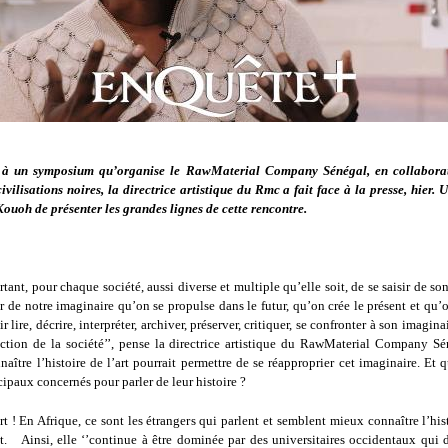
 à un symposium qu’organise le RawMaterial Company Sénégal, en collaborat
vilisations noires, la directrice artistique du Rmc a fait face à la presse, hier.
ouoh de présenter les grandes lignes de cette rencontre.
ortant, pour chaque société, aussi diverse et multiple qu’elle soit, de se saisir de so
ir de notre imaginaire qu’on se propulse dans le futur, qu’on crée le présent et qu’
 lire, décrire, interpréter, archiver, préserver, critiquer, se confronter à son imagina
uction de la société’’, pense la directrice artistique du RawMaterial Company S
ître l’histoire de l’art pourrait permettre de se réapproprier cet imaginaire. Et
cipaux concernés pour parler de leur histoire ?
rt ! En Afrique, ce sont les étrangers qui parlent et semblent mieux connaître l’hist
t. Ainsi, elle ‘’continue à être dominée par des universitaires occidentaux qui 