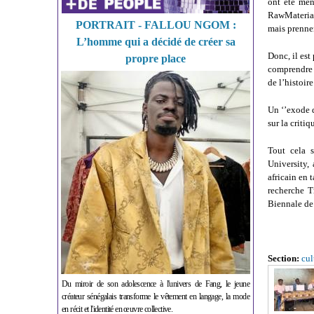
ont été mené
RawMaterial
PORTRAIT - FALLOU NGOM :
mais prennen
L’homme qui a décidé de créer sa
Donc, il est
propre place
comprendre 
de l’histoire
Un ‘’exode d
sur la critiq
Tout cela s
University, 
africain en 
recherche T
Biennale de 
Section:
cul
Du miroir de son adolescence à l'univers de Fang, le jeune
créateur sénégalais transforme le vêtement en langage, la mode
en récit et l'identité en œuvre collective.