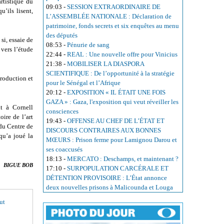
artistique du
09:03
-
SESSION EXTRAORDINAIRE DE
’ils lisent,
L’ASSEMBLÉE NATIONALE : Déclaration de
patrimoine, fonds secrets et six enquêtes au menu
des députés
si, essaie de
08:53
-
Pénurie de sang
vers l’étude
22:44
-
REAL : Une nouvelle offre pour Vinicius
21:38
-
MOBILISER LA DIASPORA
SCIENTIFIQUE : De l’opportunité à la stratégie
production et
pour le Sénégal et l’Afrique
20:12
-
EXPOSITION « IL ÉTAIT UNE FOIS
GAZA » : Gaza, l'exposition qui veut réveiller les
nt à Cornell
consciences
oire de l’art
19:43
-
OFFENSE AU CHEF DE L’ÉTAT ET
 du Centre de
DISCOURS CONTRAIRES AUX BONNES
qu’a joué la
MŒURS : Prison ferme pour Lamignou Darou et
ses coaccusés
18:13
-
MERCATO : Deschamps, et maintenant ?
BIGUE BOB
17:10
-
SURPOPULATION CARCÉRALE ET
DÉTENTION PROVISOIRE : L’État annonce
deux nouvelles prisons à Malicounda et Louga
ut