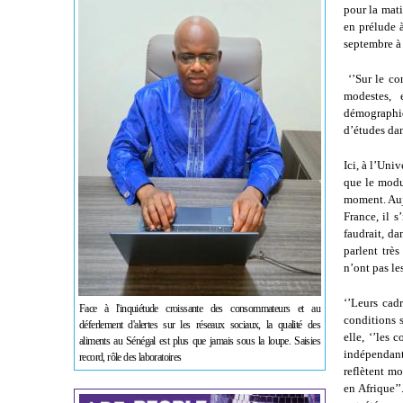
pour la mat
en prélude 
septembre à D
‘’Sur le con
modestes, 
démographiq
d’études dan
Ici, à l’Uni
que le modu
moment. Auj
France, il s
faudrait, da
parlent très
n’ont pas le
‘’Leurs cadr
Face à l'inquiétude croissante des consommateurs et au
conditions s
déferlement d'alertes sur les réseaux sociaux, la qualité des
elle, ‘’les
aliments au Sénégal est plus que jamais sous la loupe. Saisies
indépendant
record, rôle des laboratoires
reflètent mo
en Afrique’’