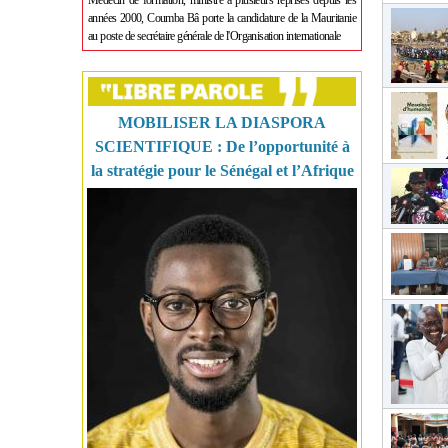
Médecin de formation, ministre à plusieurs reprises depuis les
années 2000, Coumba Bâ porte la candidature de la Mauritanie
au poste de secrétaire générale de l'Organisation internationale
MOBILISER LA DIASPORA
SCIENTIFIQUE : De l’opportunité à
la stratégie pour le Sénégal et l’Afrique