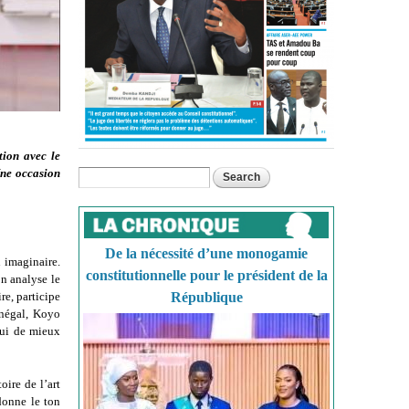
ion avec le
 Une occasion
Search
Search form
De la nécessité d’une monogamie
n imaginaire.
constitutionnelle pour le président de la
on analyse le
ire, participe
République
énégal, Koyo
 qui de mieux
oire de l’art
donne le ton