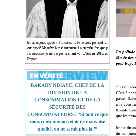
Je l’ai toujours appelé « Professeur ». Je ne crois pas avoir un
jour appelé Maguèye Kassé autrement. La première fois que je
En prélude
l’ai rencontré, je ne l’ai pas vraiment vu. C’était en 2013, au
Musée des ci
Fespaco.
pour Koyo K
BAKARY NDIAYE, CHEF DE LA
‘’Il est imp
DIVISION DE LA
C’est à part
passé. Savoir
CONSOMMATION ET DE LA
à la constr
SÉCURITÉ DES
Kouoh. Conna
CONSOMMATEURS : “Si tout ce que
que les prin
nous consommions était de mauvaise
Ironie du so
qualité, on ne serait plus là !”
du continen