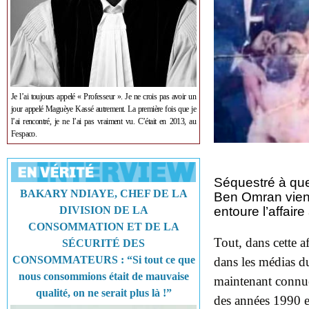
Je l’ai toujours appelé « Professeur ». Je ne crois pas avoir un
jour appelé Maguèye Kassé autrement. La première fois que je
l’ai rencontré, je ne l’ai pas vraiment vu. C’était en 2013, au
Fespaco.
Séquestré à que
BAKARY NDIAYE, CHEF DE LA
Ben Omran vient 
DIVISION DE LA
entoure l’affaire
CONSOMMATION ET DE LA
Tout, dans cette af
SÉCURITÉ DES
CONSOMMATEURS : “Si tout ce que
dans les médias du
nous consommions était de mauvaise
maintenant connu
qualité, on ne serait plus là !”
des années 1990 et