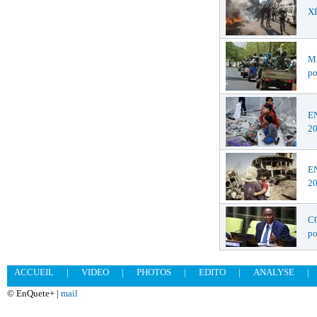
XÉ
MA
po
EN
2
EN
2
CO
po
ACCUEIL
|
VIDEO
|
PHOTOS
|
EDITO
|
ANALYSE
|
© EnQuete+ |
mail