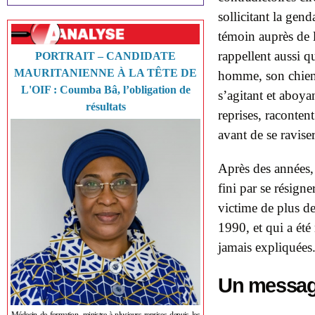
sollicitant la gen
témoin auprès de l
rappellent aussi q
PORTRAIT – CANDIDATE
MAURITANIENNE À LA TÊTE DE
homme, son chien s
L'OIF : Coumba Bâ, l’obligation de
s’agitant et aboyan
résultats
reprises, racontent
avant de se raviser
Après des années, 
fini par se résign
victime de plus de
1990, et qui a été
jamais expliquées
Un message