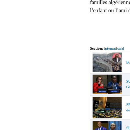
familles algérienn
l’enfant ou l’ami d
Section:
international
Bo
S
Gr
S
dé
SU