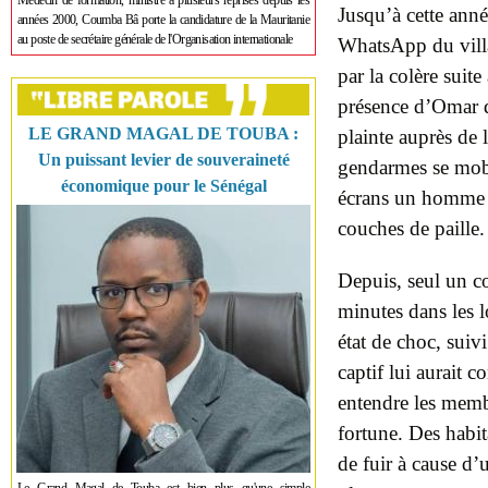
Médecin de formation, ministre à plusieurs reprises depuis les
Jusqu’à cette ann
années 2000, Coumba Bâ porte la candidature de la Mauritanie
au poste de secrétaire générale de l'Organisation internationale
WhatsApp du villa
par
la
colère suite
présence d’Omar d
LE GRAND MAGAL DE TOUBA :
plainte auprès de 
Un puissant levier de souveraineté
gendarmes se mobil
économique pour le Sénégal
écrans un homme a
couches de paille.
Depuis, seul un c
minutes dans les 
état
de
choc, suivi
captif lui aurait 
entendre les membr
fortune. Des habit
de fuir à cause d’u