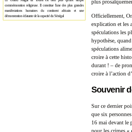
Le Grand Magal de Touba est bien plus qu'une simple
plus prosaïquemen
commémoration religieuse. Il constitue l'une des plus grandes
manifestations humaines du continent africain et une
Officiellement, O
démonstration éclatante de la capacité du Sénégal
explication et les 
spéculations les pl
hypothèse, quand c
spéculations alimen
croire à cette his
durant ! – de pron
croire à l’action d
Souvenir d
Sur ce dernier poin
que six personnes 
16 mai devant
le
p
pour les crimes «