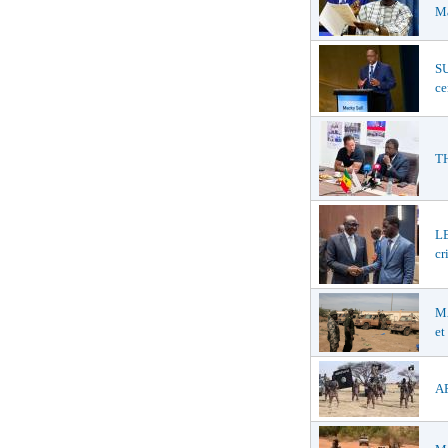
Ma
SU
ce
TH
LE
cr
MA
et
AF