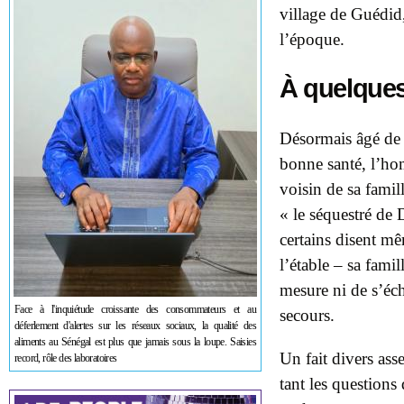
village de Guédid,
l’époque.
À quelques
Désormais âgé de 4
bonne santé, l’ho
voisin de sa famil
« le séquestré de D
certains disent mê
l’étable – sa famil
mesure ni de s’éch
Face à l'inquiétude croissante des consommateurs et au
secours.
déferlement d'alertes sur les réseaux sociaux, la qualité des
aliments au Sénégal est plus que jamais sous la loupe. Saisies
Un fait divers ass
record, rôle des laboratoires
tant les questions