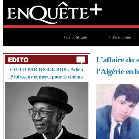
Sk
ma
co
+ de politique
+ d'economie
L’affaire du «
ÉDITO PAR BIGUÉ BOB : Adieu
l’Algérie en h
Professeur et merci pour le cinéma