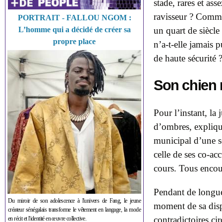
stade,
rares
et asse
ravisseur ? Comme
PORTRAIT - FALLOU NGOM :
L’homme qui a décidé de créer sa
un quart de siècle
propre place
n’a-t-elle jamais 
de haute sécurité 
Son chien
Pour l’instant, l
d’ombres, expliqu
municipal d’une so
celle de ses co-ac
cours. Tous
encou
Pendant de longu
Du miroir de son adolescence à l'univers de Fang, le jeune
moment de sa disp
créateur sénégalais transforme le vêtement en langage, la mode
contradictoires ci
en récit et l'identité en œuvre collective.