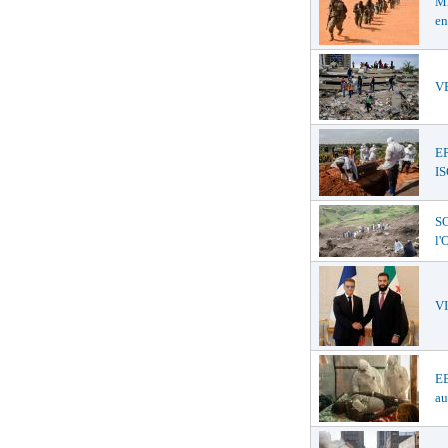
MA
en
VE
E
I
SO
l
V
EB
au