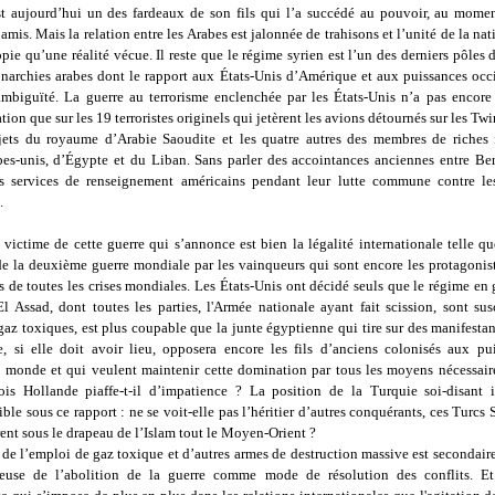
st aujourd’hui un des fardeaux de son fils qui l’a succédé au pouvoir, au momen
amis. Mais la relation entre les Arabes est jalonnée de trahisons et l’unité de la nat
pie qu’une réalité vécue. Il reste que le régime syrien est l’un des derniers pôles
narchies arabes dont le rapport aux États-Unis d’Amérique et aux puissances occi
ambiguïté. La guerre au terrorisme enclenchée par les États-Unis n’a pas encore 
ation que sur les 19 terroristes originels qui jetèrent les avions détournés sur les Tw
jets du royaume d’Arabie Saoudite et les quatre autres des membres de riches 
bes-unis, d’Égypte et du Liban. Sans parler des accointances anciennes entre Be
s services de renseignement américains pendant leur lutte commune contre le
.
 victime de cette guerre qui s’annonce est bien la légalité internationale telle q
e la deuxième guerre mondiale par les vainqueurs qui sont encore les protagonist
 de toutes les crises mondiales. Les États-Unis ont décidé seuls que le régime en 
l Assad, dont toutes les parties, l'Armée nationale ayant fait scission, sont sus
gaz toxiques, est plus coupable que la junte égyptienne qui tire sur des manifesta
e, si elle doit avoir lieu, opposera encore les fils d’anciens colonisés aux pu
 monde et qui veulent maintenir cette domination par tous les moyens nécessair
is Hollande piaffe-t-il d’impatience ? La position de la Turquie soi-disant i
le sous ce rapport : ne se voit-elle pas l’héritier d’autres conquérants, ces Turcs
nt sous le drapeau de l’Islam tout le Moyen-Orient ?
de l’emploi de gaz toxique et d’autres armes de destruction massive est secondaire
euse de l’abolition de la guerre comme mode de résolution des conflits. Et