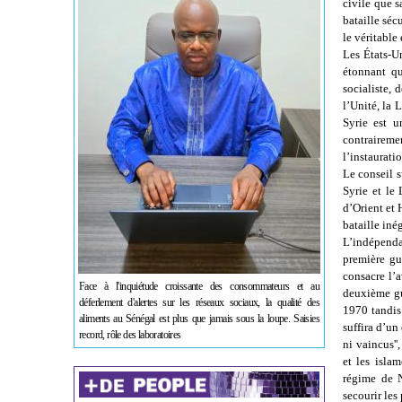
civile que s
bataille séc
le véritable
Les États-Un
étonnant qu
socialiste, 
l’Unité, la 
Syrie est u
contrairem
l’instaurati
Le conseil s
Syrie et le
d’Orient et 
bataille iné
L’indépendan
première gu
consacre l’a
Face à l'inquiétude croissante des consommateurs et au
deuxième gu
déferlement d'alertes sur les réseaux sociaux, la qualité des
1970 tandis 
aliments au Sénégal est plus que jamais sous la loupe. Saisies
suffira d’un
record, rôle des laboratoires
ni vaincus''
et les isla
régime de N
secourir les