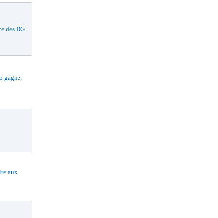
ce des DG
 gagne,
re aux