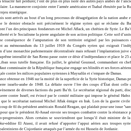
a ténacité fait perdurer, l’ont de plus en plus isolé des autres pays arabes de l’an
ulaire. La manœuvre conjointe entre l’armée américaine et Tsahal ébruitée par la R
 enjeu stratégique.
is sont arrivés au bout d’un long processus de désagrégation de la nation arabe et
e le dernier obstacle soit précisément le régime syrien qui se réclame du Ba
dont l’un des principaux fondateurs est Michel Aflack, un chrétien de Syrie. Le Ba’
Liberté et le Socialisme la pierre angulaire de son action politique. Cette soif d’unit
ne conséquence de l’amputation de son territoire originel par les puissances 
ent au mémorandum du 13 juillet 1919 du Congrès syrien qui exigeait l’indé
on d’une monarchie parlementaire décentralisée mais refusait l’implantation juive 
uprême interallié de San Remo passe outre ce désir d’indépendance et place le 25 
 Liban sous tutelle française. En juillet, le général Gouraud, commandant en che
Haut commissaire de la République française engage ses blindés et ses forces aérie
gale contre les milices populaires syriennes à Maysalûn et s’empare de Damas.
ce obtenue en 1946 sur la moitié de la superficie de la Syrie historique, Damas pr
erre israélo-arabe de 1948. La défaite ouvre l’ère des coups d’État dont celle
vènement de diverses factions du parti Ba’th. Le secrétariat régional du parti, disc
erre contre Israël, est évincé par le comité militaire qui impose le général Hafez
que le secrétariat national Michel Aflak émigre en Irak. Lors de la guerre civile 
 coup de fil du président américain Ronald Reagan, qui plaidait pour une issue ''sa
, pour que le président Al-Assad envoie ses troupes combattre contre la résistance 
mo-progressistes. Alors certains se souviendront que lorsqu’il était ministre de l
ur-eddine El Atassi, il avait refusé d’apporter l’appui aérien aux troupes syrie
 palestiniens de Cisjordanie attaqués par l’armée du roi Husseïn de Jordanie.