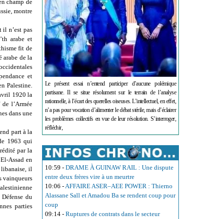
cien champ de
ussie, montre
 il n’est pas
’th arabe et
thisme fit de
é arabe de la
occidentales
pendance et
Le présent essai n’entend participer d’aucune polémique
en Palestine.
partisane. Il se situe résolument sur le terrain de l’analyse
avril 1920 la
rationnelle, à l’écart des querelles oiseuses. L’intellectuel, en effet,
f de l’Armée
n’a pas pour vocation d’alimenter le débat stérile, mais d’éclairer
nnes dans une
les problèmes collectifs en vue de leur résolution. S’interroger,
réfléchir,
end part à la
 de 1963 qui
rédité par la
 El-Assad en
10:59
-
DRAME À GUINAW RAIL : Une dispute
libanaise, il
entre deux frères vire à un meurtre
ns vainqueurs
10:06
-
AFFAIRE ASER–AEE POWER : Thierno
palestinienne
Alassane Sall et Amadou Ba se rendent coup pour
a Défense du
coup
nnes parties
09:14
-
Ruptures de contrats dans le secteur