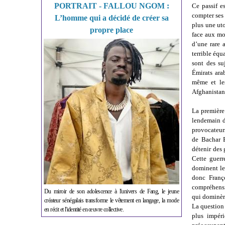
PORTRAIT - FALLOU NGOM :
Ce passif e
compter ses 
L’homme qui a décidé de créer sa
plus une uto
propre place
face aux mo
d’une rare 
terrible équ
sont des su
Émirats ara
même et le
Afghanistan
La première
lendemain d
provocateurs
de Bachar E
détenir des 
Cette guerr
dominent le
donc Franço
compréhensib
Du miroir de son adolescence à l'univers de Fang, le jeune
qui dominère
créateur sénégalais transforme le vêtement en langage, la mode
La question 
en récit et l'identité en œuvre collective.
plus impéri