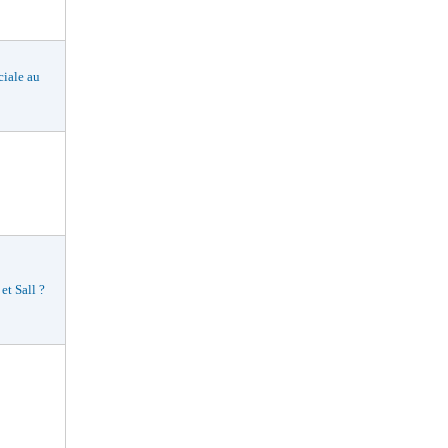
ciale au
t Sall ?