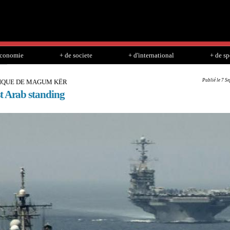
Skip to
main
content
economie
+ de societe
+ d'international
+ de sp
Publié le 7 S
IQUE DE MAGUM KËR
t Arab standing