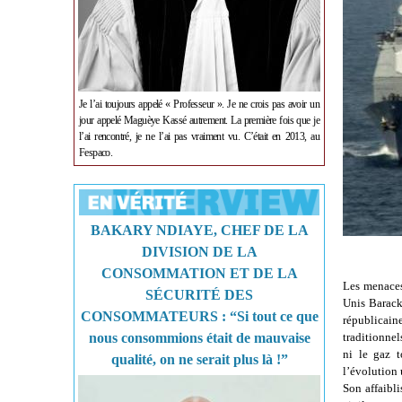
Je l’ai toujours appelé « Professeur ». Je ne crois pas avoir un
jour appelé Maguèye Kassé autrement. La première fois que je
l’ai rencontré, je ne l’ai pas vraiment vu. C’était en 2013, au
Fespaco.
BAKARY NDIAYE, CHEF DE LA
DIVISION DE LA
CONSOMMATION ET DE LA
Les menaces
SÉCURITÉ DES
Unis Barack 
CONSOMMATEURS : “Si tout ce que
républicain
traditionnel
nous consommions était de mauvaise
ni le gaz t
qualité, on ne serait plus là !”
l’évolution 
Son affaibli