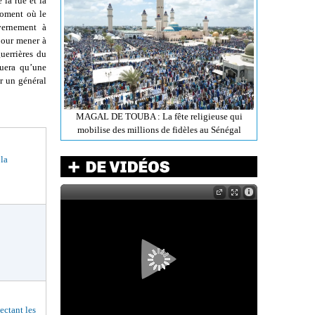
 la rue et la
moment où le
vernement à
pour mener à
uerrières du
quera qu’une
r un général
MAGAL DE TOUBA : La fête religieuse qui
mobilise des millions de fidèles au Sénégal
 la
ctant les