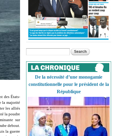
Search
Search form
De la nécessité d’une monogamie
constitutionnelle pour le président de la
République
t des États-
e la majorité
r les alliés
nté la poudre
rminante sur
arabe debout.
uis la guerre