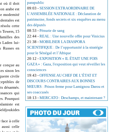
parapublic
t où il doit
09:03
-
SESSION EXTRAORDINAIRE DE
ion arabe est
L’ASSEMBLÉE NATIONALE : Déclaration de
 de modernité
patrimoine, fonds secrets et six enquêtes au menu
dentales est
des députés
résolu cette
08:53
-
Pénurie de sang
in Towers, 15
22:44
-
REAL : Une nouvelle offre pour Vinicius
familles des
21:38
-
MOBILISER LA DIASPORA
n Laden lui-
SCIENTIFIQUE : De l’opportunité à la stratégie
s Russes en
pour le Sénégal et l’Afrique
20:12
-
EXPOSITION « IL ÉTAIT UNE FOIS
GAZA » : Gaza, l'exposition qui veut réveiller les
ue conçue au
consciences
es sinon les
19:43
-
OFFENSE AU CHEF DE L’ÉTAT ET
guerre civile
DISCOURS CONTRAIRES AUX BONNES
ceptibles de
MŒURS : Prison ferme pour Lamignou Darou et
nts désarmés.
ses coaccusés
issances qui
18:13
-
MERCATO : Deschamps, et maintenant ?
es. Pourquoi
slamiste est
 Seldjoukides
 face à celle
 aussi celle