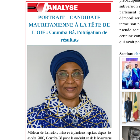
préoccupante
subversion 
parlement 
PORTRAIT – CANDIDATE
démobiliser
terme son p
MAURITANIENNE À LA TÊTE DE
pseudo-soci
L'OIF : Coumba Bâ, l’obligation de
certaine co
résultats
qui avait po
Section:
ch
Médecin de formation, ministre à plusieurs reprises depuis les
années 2000, Coumba Bâ porte la candidature de la Mauritanie