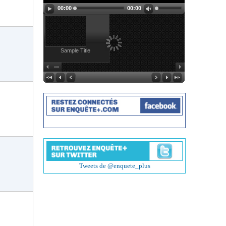
00:00
00:00
Sample Title
Tweets de @enquete_plus