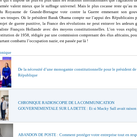
 qui s’impose de plus en plus dans les relations internationales que l'agitation de
armée valent mieux que le suffrage universel. Mais le plus cocasse reste qu’au 
du Royaume de Grande-Bretagne vote contre la Guerre emmenant son gou
 ses troupes. Où le président Barak Obama compte sur l’appui des Républicains 
rojet de guerre punitive, la France des révolutions ne peut entraver les ardeurs g
aliste François Hollande avec des moyens constitutionnelles. L’on vous expli
nstitution de 1958, rédigée par une commission comprenant des élus africains, pou
urtant combattu l’occupation nazie, est passée par là !
ronique
De la nécessité d’une monogamie constitutionnelle pour le président de
République
CHRONIQUE RADIOSCOPIE DE LA COMMUNICATION
GOUVERNEMENTALE SUR LA DETTE : Et si Macky Sall avait raison
ABANDON DE POSTE : Comment protéger votre entreprise tout en respe