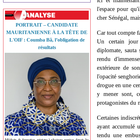
ici et maintenan
l'espace pour qu'i
cher Sénégal, mais
PORTRAIT – CANDIDATE
Car tout compte fa
MAURITANIENNE À LA TÊTE DE
L'OIF : Coumba Bâ, l’obligation de
Un certain jou
résultats
diplomate, sauta
rendu d'immenses
extérieure de so
l'opacité senghorie
drogue en une cert
y mener sont, c
protagonistes du m
Certaines indiscrét
ayant accumulé un
tendu une embusca