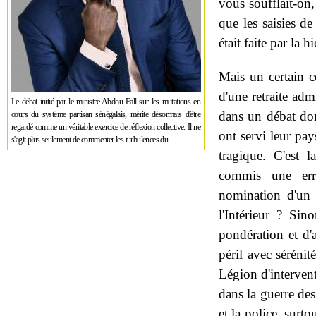
vous soufflait-on,
que les saisies de
était faite par la h
Mais un certain c
d'une retraite adm
Le débat initié par le ministre Abdou Fall sur les mutations en
dans un débat don
cours du système partisan sénégalais, mérite désormais d'être
regardé comme un véritable exercice de réflexion collective. Il ne
ont servi leur pa
s'agit plus seulement de commenter les turbulences du
tragique. C'est 
commis une err
nomination d'un 
l'Intérieur ? Si
pondération et d'
péril avec sérénit
Légion d'intervent
dans la guerre de
et la police, surto