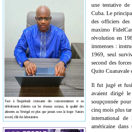
une tentative de
Cuba. Le principal
des officiers de
maximo FidelCast
révolution en 198
immenses : instru
1969, seul survi
second des forces
Quito Cuanavale c
Il fut jugé et fus
avaient dirigé le
soupçonnée pour 
Face à l'inquiétude croissante des consommateurs et au
déferlement d'alertes sur les réseaux sociaux, la qualité des
cinq mois plus tar
aliments au Sénégal est plus que jamais sous la loupe. Saisies
record, rôle des laboratoires
international d
américaine dans 