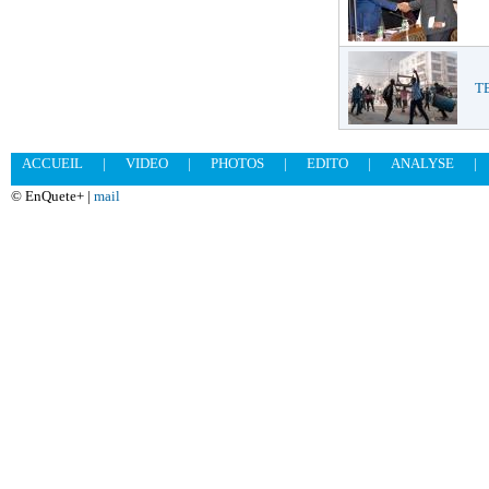
T
ACCUEIL
|
VIDEO
|
PHOTOS
|
EDITO
|
ANALYSE
|
© EnQuete+ |
mail