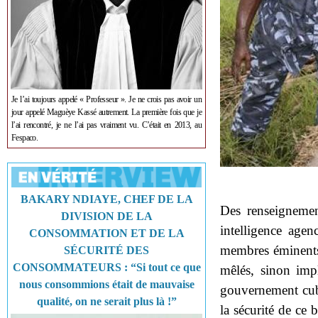
Je l’ai toujours appelé « Professeur ». Je ne crois pas avoir un
jour appelé Maguèye Kassé autrement. La première fois que je
l’ai rencontré, je ne l’ai pas vraiment vu. C’était en 2013, au
Fespaco.
BAKARY NDIAYE, CHEF DE LA
Des renseignemen
DIVISION DE LA
intelligence agen
CONSOMMATION ET DE LA
membres éminents
SÉCURITÉ DES
CONSOMMATEURS : “Si tout ce que
mêlés, sinon impl
nous consommions était de mauvaise
gouvernement cuba
qualité, on ne serait plus là !”
la sécurité de ce 