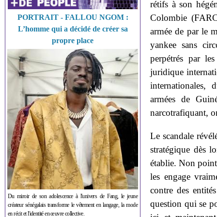
rétifs à son hégé
Colombie (FARC),
PORTRAIT - FALLOU NGOM :
L’homme qui a décidé de créer sa
armée de par le mo
propre place
yankee sans circ
perpétrés par le
juridique internati
internationales,
armées de Guiné
narcotrafiquant, on
Le scandale révél
stratégique dès lo
établie. Non point 
les engage vraim
contre des entités 
Du miroir de son adolescence à l'univers de Fang, le jeune
question qui se po
créateur sénégalais transforme le vêtement en langage, la mode
en récit et l'identité en œuvre collective.