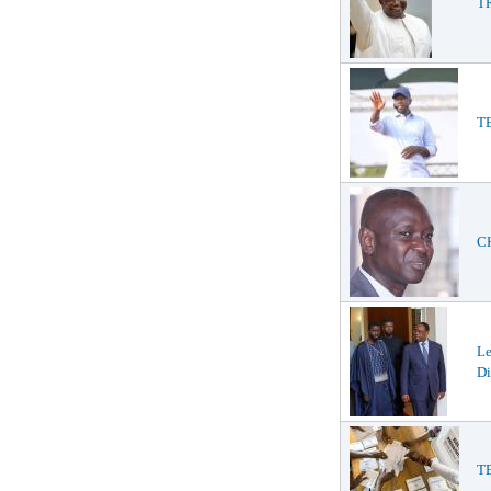
TR
TE
CH
L
Di
TE