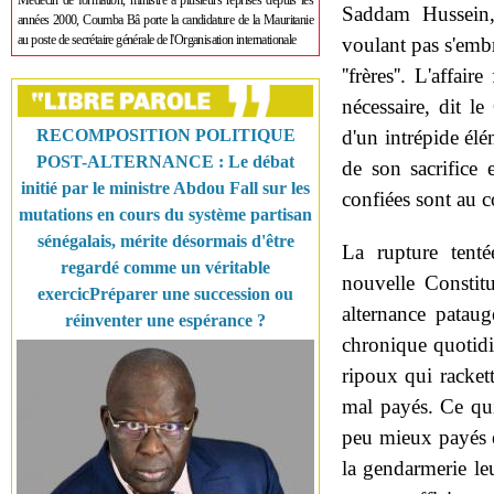
Médecin de formation, ministre à plusieurs reprises depuis les
Saddam Hussein,
années 2000, Coumba Bâ porte la candidature de la Mauritanie
au poste de secrétaire générale de l'Organisation internationale
voulant pas s'emb
''frères''. L'affa
nécessaire, dit l
RECOMPOSITION POLITIQUE
d'un intrépide élé
POST-ALTERNANCE : Le débat
de son sacrifice
initié par le ministre Abdou Fall sur les
confiées sont au co
mutations en cours du système partisan
sénégalais, mérite désormais d'être
La rupture tent
regardé comme un véritable
nouvelle Constitu
exercicPréparer une succession ou
alternance pataug
réinventer une espérance ?
chronique quotidie
ripoux qui rackett
mal payés. Ce qui 
peu mieux payés e
la gendarmerie le