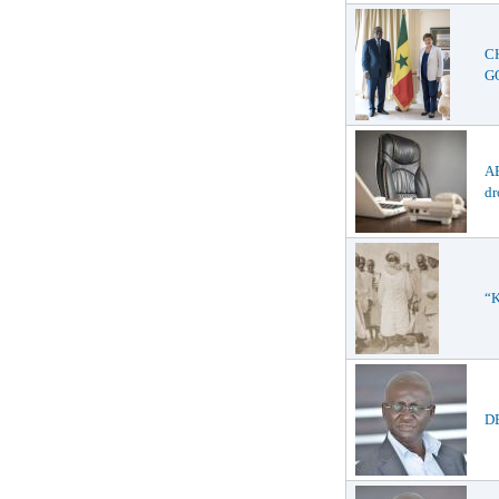
C
GO
AB
dr
“K
D