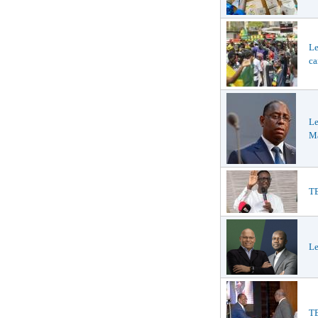
Le
ca
Le
Ma
TE
Le
TE