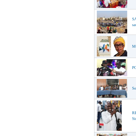
SA
sa
MO
PO
So
R
Si