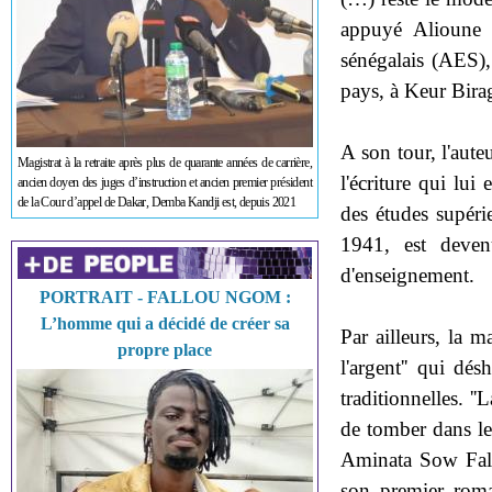
appuyé Alioune B
sénégalais (AES),
pays, à Keur Bira
A son tour, l'aute
Magistrat à la retraite après plus de quarante années de carrière,
l'écriture qui lui
ancien doyen des juges d’instruction et ancien premier président
de la Cour d’appel de Dakar, Demba Kandji est, depuis 2021
des études supérie
1941, est deven
d'enseignement.
PORTRAIT - FALLOU NGOM :
L’homme qui a décidé de créer sa
Par ailleurs, la m
propre place
l'argent'' qui dé
traditionnelles. '
de tomber dans le 
Aminata Sow Fall 
son premier roma