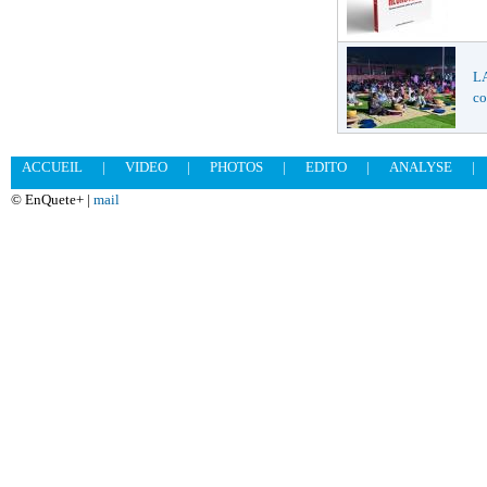
LA
co
ACCUEIL
|
VIDEO
|
PHOTOS
|
EDITO
|
ANALYSE
|
© EnQuete+ |
mail