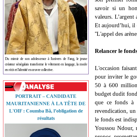
savoir si un ho
valeurs. L’argent 
Et aujourd’hui, il
''L'appel des arène
Relancer le fonds
Du miroir de son adolescence à l'univers de Fang, le jeune
créateur sénégalais transforme le vêtement en langage, la mode
L'occasion faisant
en récit et l'identité en œuvre collective.
pour inviter le go
50 à 600 million
budget dudit fond
PORTRAIT – CANDIDATE
que ce fonds à l’
MAURITANIENNE À LA TÊTE DE
revendication, un
L'OIF : Coumba Bâ, l’obligation de
résultats
le fonds est indis
Youssou Ndour, mi
propos, promettan