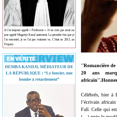
Je l’ai toujours appelé « Professeur ». Je ne crois pas avoir un
jour appelé Maguèye Kassé autrement. La première fois que je
l’ai rencontré, je ne l’ai pas vraiment vu. C’était en 2013, au
Fespaco.
''Romancière de 
DEMBA KANDJI, MÉDIATEUR DE
20 ans marqua
LA RÉPUBLIQUE : “Le foncier, une
bombe à retardement”
africain''.Honneu
Célébrés, hier à 
l’écrivain africa
Fall. Celle qui es
(…) reste le modèl