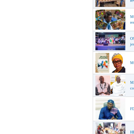
ré
MO
re
OS
je
MO
M
co
FD
HE