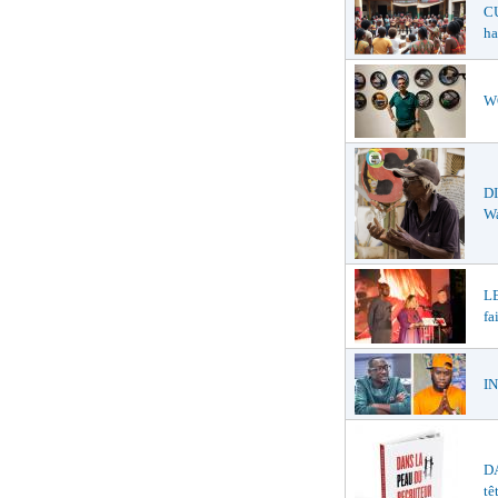
CU
ha
WO
DI
W
LE
fa
IN
DA
tê