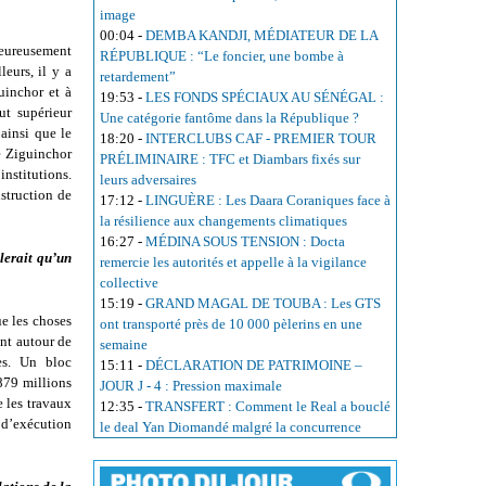
image
00:04
-
DEMBA KANDJI, MÉDIATEUR DE LA
heureusement
RÉPUBLIQUE : “Le foncier, une bombe à
eurs, il y a
retardement”
uinchor et à
19:53
-
LES FONDS SPÉCIAUX AU SÉNÉGAL :
ut supérieur
Une catégorie fantôme dans la République ?
 ainsi que le
18:20
-
INTERCLUBS CAF - PREMIER TOUR
e Ziguinchor
PRÉLIMINAIRE : TFC et Diambars fixés sur
institutions.
leurs adversaires
nstruction de
17:12
-
LINGUÈRE : Les Daara Coraniques face à
la résilience aux changements climatiques
16:27
-
MÉDINA SOUS TENSION : Docta
blerait qu’un
remercie les autorités et appelle à la vigilance
collective
15:19
-
GRAND MAGAL DE TOUBA : Les GTS
ue les choses
ont transporté près de 10 000 pèlerins en une
ent autour de
semaine
es. Un bloc
15:11
-
DÉCLARATION DE PATRIMOINE –
879 millions
JOUR J - 4 : Pression maximale
 les travaux
12:35
-
TRANSFERT : Comment le Real a bouclé
 d’exécution
le deal Yan Diomandé malgré la concurrence