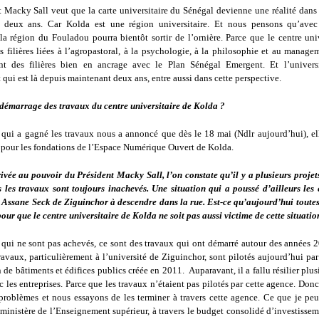
t Macky Sall veut que la carte universitaire du Sénégal devienne une réalité dans 
 deux ans. Car Kolda est une région universitaire. Et nous pensons qu’avec
la région du Fouladou pourra bientôt sortir de l’ornière. Parce que le centre uni
s filières liées à l’agropastoral, à la psychologie, à la philosophie et au manage
nt des filières bien en ancrage avec le Plan Sénégal Emergent. Et l’universi
ui est là depuis maintenant deux ans, entre aussi dans cette perspective.
démarrage des travaux du centre universitaire de Kolda ?
e qui a gagné les travaux nous a annoncé que dès le 18 mai (Ndlr aujourd’hui), el
 pour les fondations de l’Espace Numérique Ouvert de Kolda.
ivée au pouvoir du Président Macky Sall, l’on constate qu’il y a plusieurs projet
s les travaux sont toujours inachevés. Une situation qui a poussé d’ailleurs les 
é Assane Seck de Ziguinchor à descendre dans la rue. Est-ce qu’aujourd’hui toutes
pour que le centre universitaire de Kolda ne soit pas aussi victime de cette situatio
 qui ne sont pas achevés, ce sont des travaux qui ont démarré autour des années 
avaux, particulièrement à l’université de Ziguinchor, sont pilotés aujourd’hui pa
 de bâtiments et édifices publics créée en 2011. Auparavant, il a fallu résilier plusi
c les entreprises. Parce que les travaux n’étaient pas pilotés par cette agence. Donc
 problèmes et nous essayons de les terminer à travers cette agence. Ce que je peu
 ministère de l’Enseignement supérieur, à travers le budget consolidé d’investissem