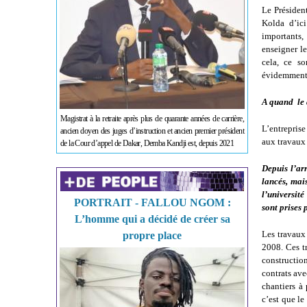
Le Présiden
Kolda d’ici
importants, 
enseigner le
cela, ce so
évidemment q
A quand le 
Magistrat à la retraite après plus de quarante années de carrière,
L’entrepris
ancien doyen des juges d’instruction et ancien premier président
aux travaux
de la Cour d’appel de Dakar, Demba Kandji est, depuis 2021
Depuis l’arr
lancés, mai
l’universit
PORTRAIT - FALLOU NGOM :
sont prises 
L’homme qui a décidé de créer sa
Les travaux
propre place
2008. Ces tr
construction
contrats ave
chantiers à
c’est que le