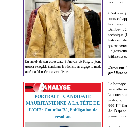
la couvertur
C’est une q
nous échapp
beaucoup de
Bambey où l
technique (I
bâtiment de
qui est conc
Le gouvernem
bâtiments et
Du miroir de son adolescence à l'univers de Fang, le jeune
créateur sénégalais transforme le vêtement en langage, la mode
Est-ce que l
en récit et l'identité en œuvre collective.
problème se
Le bornage a
vont aller n
la constru
PORTRAIT – CANDIDATE
pédagogique
MAURITANIENNE À LA TÊTE DE
800 177 fra
L'OIF : Coumba Bâ, l’obligation de
de l’espace
prévisionnel
résultats