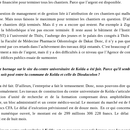
e financière pour terminer tous les chantiers. Parce que l’argent est disponible.
uestion de management et de gestion liée à l’attribution de ces chantiers qui mal
e. Mais nous faisons le maximum pour terminer les chantiers en question. D’aill
 chantiers déjà terminés. Mais il y en a encore qui restent. Par exemple à Zig
a bibliothèque n’est pas encore terminée. Il reste aussi le bâtiment de l’Instit
ST) à l’université de Thiès, l’auberge des jeunes et le palais des congrès à Thiès
 la Faculté de Médecine Pharmacie Odontologie de Dakar. Donc, il n’y a pas qu
erné par ces retards dans l’achèvement des travaux déjà entamés. C’est beaucoup d’
ent a mis de l’argent, mais il y a des difficultés à ce niveau que l’Agence de co
 édifices publics essaie de surmonter.
e bornage sur le site du centre universitaire de Kolda a été fait. Parce qu’il sem
 soit posé entre la commune de Kolda et celle de Dioulacolon ?
 été fait. D’ailleurs, l’entreprise a fait le terrassement. Donc, nous pouvons dire q
ormalement. Les travaux de construction du centre universitaire de Kolda s’articul
ction d’unité de recherche et de la formation comprenant deux amphithéâtr
, un bloc administratif et un centre médico-social. Le montant du marché est de 
ncs CFA. Le délai d’exécution prévisionnel est de douze mois. En ce qui concerne
 numérique ouvert, le montant est de 299 millions 306 228 francs. Le délai
 est de huit mois.