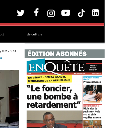
ort
+ de culture
y 2015 - 14:58
’