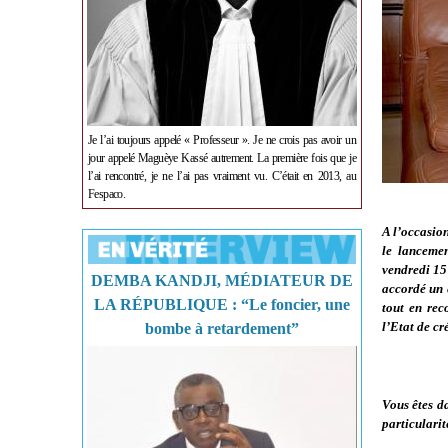
Je l’ai toujours appelé « Professeur ». Je ne crois pas avoir un
jour appelé Maguèye Kassé autrement. La première fois que je
l’ai rencontré, je ne l’ai pas vraiment vu. C’était en 2013, au
Fespaco.
A l’occasion
le lanceme
vendredi 15
DEMBA KANDJI, MÉDIATEUR DE
accordé un e
LA RÉPUBLIQUE : “Le foncier, une
tout en rec
l’Etat de cr
bombe à retardement”
Vous êtes d
particularit