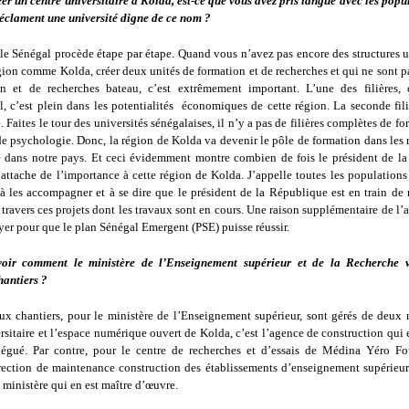
er un centre universitaire à Kolda, est-ce que vous avez pris langue avec les popu
réclament une université digne de ce nom ?
le Sénégal procède étape par étape. Quand vous n’avez pas encore des structures u
ion comme Kolda, créer deux unités de formation et de recherches et qui ne sont p
n et de recherches bateau, c’est extrêmement important. L’une des filières, c
l, c’est plein dans les potentialités économiques de cette région. La seconde fili
 Faites le tour des universités sénégalaises, il n’y a pas de filières complètes de f
de psychologie. Donc, la région de Kolda va devenir le pôle de formation dans les 
 dans notre pays. Et ceci évidemment montre combien de fois le président de l
ttache de l’importance à cette région de Kolda. J’appelle toutes les populations 
 à les accompagner et à se dire que le président de la République est en train de 
travers ces projets dont les travaux sont en cours. Une raison supplémentaire de 
yer pour que le plan Sénégal Emergent (PSE) puisse réussir.
voir comment le ministère de l’Enseignement supérieur et de la Recherche v
antiers ?
x chantiers, pour le ministère de l’Enseignement supérieur, sont gérés de deux 
rsitaire et l’espace numérique ouvert de Kolda, c’est l’agence de construction qui 
égué. Par contre, pour le centre de recherches et d’essais de Médina Yéro Fou
rection de maintenance construction des établissements d’enseignement supérieur
 ministère qui en est maître d’œuvre.