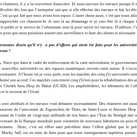
s chantiers, il y a la couverture financière. Et nous suivons les travaux puisqu’il 
fficultés dès lors que l’entreprise sait que si elle effectue des travaux et fait les dé
C’est ça qui fait que nous avons bon espoir. L’autre chose aussi, c’est que nous allo
rapprochée ces chantiers-là. Je suis là au démarrage et je vais être là à chaque t
le préfet et le service de l’urbanisme sont là pour suivre les travaux. D’ailleurs, l
n pour que nous puissions assurer une surveillance et faire des alertes si nécessaire.
ersonnes disent qu’il n’y a pas d’efforts qui aient été faits pour les universités
-vous ?
x. Parce que dans le cadre du renforcement de la carte universitaire, le gouvernemen
e nouvelles universités ou des espaces numériques ouverts entre autres. Il s’occu
 existantes. A l’heure où je vous parle, tous les marchés des cinq (5) universités sont
onné son accord. Ces marchés concernent cinq (5) lots pour la réhabilitation des a
ité Cheikh Anta Diop de Dakar (UCAD). Les amphithéâtres, les bâtiments de l’of
 et le rectorat de l’Ucad.
 sont attribués et les travaux vont démarrer incessamment. Des chantiers ont aussi
tensions de l’université de Ziguinchor, de Thiès, de Saint-Louis et Alioune Dio
ntant de l’ordre de vingt-sept milliards de nos francs que l’Etat du Sénégal met s
rovenant de la Banque mondiale pour construire de nouveaux bâtiments ou pour réh
xistants. Donc, c’est un effort sans précédent dans l’effort global que le pré
 Macky Sall, est en train de faire pour que notre enseignement supérieur puiss