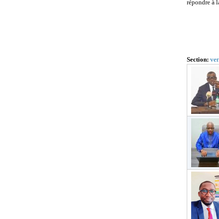
répondre à l
Section:
ver