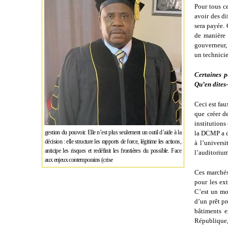
Pour tous ce
avoir des di
sera payée. 
de manière 
gouverneur, 
un technicie
Certaines p
Qu’en dites
Ceci est fau
que créer d
institutions
gestion du pouvoir. Elle n’est plus seulement un outil d’aide à la
la DCMP a d
décision : elle structure les rapports de force, légitime les actions,
à l’univers
anticipe les risques et redéfinit les frontières du possible. Face
l’auditorium
aux enjeux contemporains (crise
Ces marchés
pour les ex
C’est un mo
d’un prêt p
bâtiments e
République,