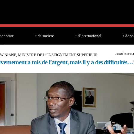
Skip to
main
content
economie
+ de societe
+ d'international
+ de sp
Publié le 19 Ma
W NIANE, MINISTRE DE L’ENSEIGNEMENT SUPERIEUR
vernement a mis de l’argent, mais il y a des difficultés…’