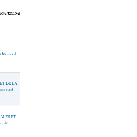
GA (KOLDA)
e bombe à
ET DE LA
s était
ALES ET
ur de