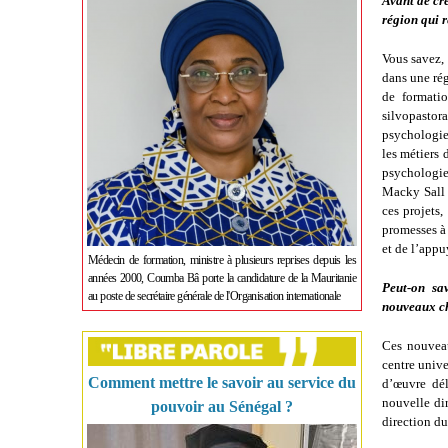
Avant de cré
région qui 
Vous savez, 
dans une rég
de formatio
silvopastora
psychologie.
les métiers 
psychologie
Macky Sall a
ces projets,
promesses à 
et de l’appu
Médecin de formation, ministre à plusieurs reprises depuis les
années 2000, Coumba Bâ porte la candidature de la Mauritanie
Peut-on sa
au poste de secrétaire générale de l'Organisation internationale
nouveaux ch
Ces nouveau
centre unive
Comment mettre le savoir au service du
d’œuvre dél
nouvelle di
pouvoir au Sénégal ?
direction du