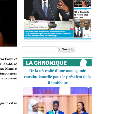
Search
Search form
ro Foula et
e Kolda, le
euw Niane, a
De la nécessité d’une monogamie
frastructures
constitutionnelle pour le président de la
qui accusent
République
uelle est sa