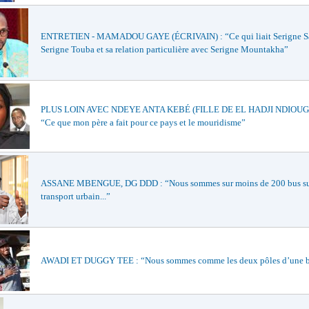
ENTRETIEN - MAMADOU GAYE (ÉCRIVAIN) : “Ce qui liait Serigne S
Serigne Touba et sa relation particulière avec Serigne Mountakha”
PLUS LOIN AVEC NDEYE ANTA KEBÉ (FILLE DE EL HADJI NDIOUG
“Ce que mon père a fait pour ce pays et le mouridisme”
ASSANE MBENGUE, DG DDD : “Nous sommes sur moins de 200 bus su
transport urbain...”
AWADI ET DUGGY TEE : “Nous sommes comme les deux pôles d’une bat