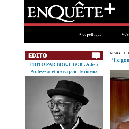
+ de politique
+ d'
MARY TEU
‘’Le gou
ÉDITO PAR BIGUÉ BOB : Adieu
Professeur et merci pour le cinéma