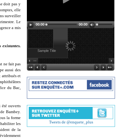
ne doit pas y
comptes, elle
ns surveiller
rimestre. Le
00:00
00:00
’agence a mis
 existantes.
Sample Title
t ne fait pas
pe aussi des
 attribués et
mphithéâtres
fice du Bac,
 été ouverts
p de Bambey.
ous la forme
Tweets de @enquete_plus
abiliter les
sident de la
e évidemment