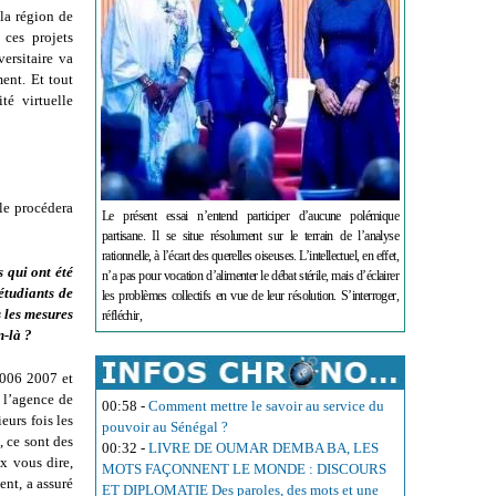
la région de
 ces projets
versitaire va
ment. Et tout
té virtuelle
le procédera
Le présent essai n’entend participer d’aucune polémique
partisane. Il se situe résolument sur le terrain de l’analyse
rationnelle, à l’écart des querelles oiseuses. L’intellectuel, en effet,
s qui ont été
n’a pas pour vocation d’alimenter le débat stérile, mais d’éclairer
étudiants de
les problèmes collectifs en vue de leur résolution. S’interroger,
 les mesures
réfléchir,
n-là ?
2006 2007 et
r l’agence de
00:58
-
Comment mettre le savoir au service du
eurs fois les
pouvoir au Sénégal ?
, ce sont des
00:32
-
LIVRE DE OUMAR DEMBA BA, LES
x vous dire,
MOTS FAÇONNENT LE MONDE : DISCOURS
ent, a assuré
ET DIPLOMATIE Des paroles, des mots et une