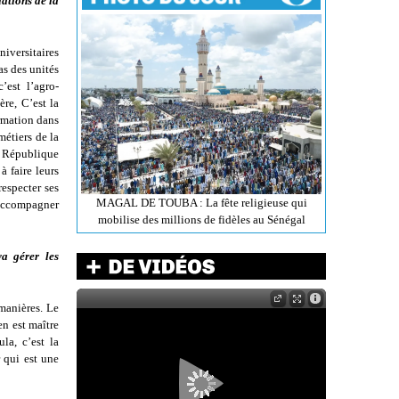
lations de la
niversitaires
as des unités
’est l’agro-
ère, C’est la
ormation dans
métiers de la
a République
à faire leurs
respecter ses
MAGAL DE TOUBA : La fête religieuse qui
l’accompagner
mobilise des millions de fidèles au Sénégal
a gérer les
manières. Le
en est maître
la, c’est la
 qui est une