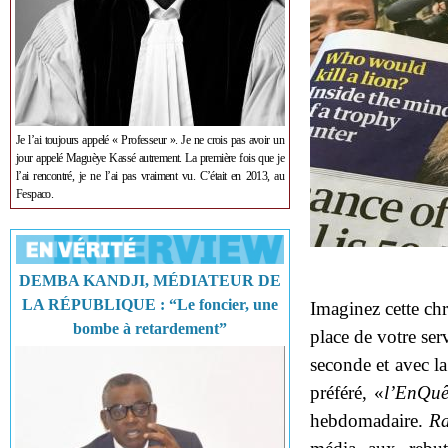
Je l’ai toujours appelé « Professeur ». Je ne crois pas avoir un
jour appelé Maguèye Kassé autrement. La première fois que je
l’ai rencontré, je ne l’ai pas vraiment vu. C’était en 2013, au
Fespaco.
DEMBA KANDJI, MÉDIATEUR DE
LA RÉPUBLIQUE : “Le foncier, une
Imaginez cette ch
bombe à retardement”
place de votre ser
seconde et avec la
préféré, «
l’EnQuê
hebdomadaire.
Ra