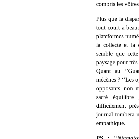
compris les vôtres
Plus que la dispar
tout court a beau
plateformes numéri
la collecte et la
semble que cette
paysage pour très
Quant au ‘’Guard
mécènes ? ‘’Les op
opposants, non mo
sacré équilibre
difficilement pré
journal tombera 
empathique.
PS
:
‘’Niamato