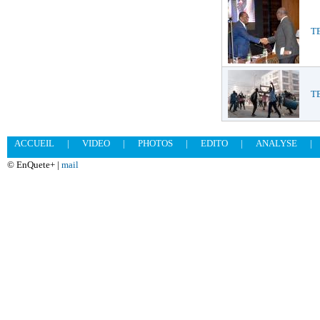
TE
T
ACCUEIL
|
VIDEO
|
PHOTOS
|
EDITO
|
ANALYSE
|
© EnQuete+ |
mail