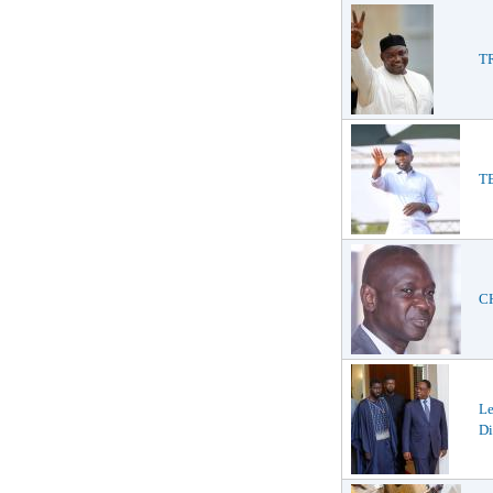
TR
TE
CH
L
Di