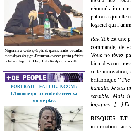
média aux rebu
rémunération, en
patron à qui elle n
logiciel qui l’ani
Rak Tak
est une p
commande, de vou
Magistrat à la retraite après plus de quarante années de carrière,
Vous ne rêvez pa
ancien doyen des juges d’instruction et ancien premier président
de la Cour d’appel de Dakar, Demba Kandji est, depuis 2021
bien devenu poss
cette innovation,
britannique ‘’
The
PORTRAIT - FALLOU NGOM :
humain. Je suis u
L’homme qui a décidé de créer sa
sensible. Mais i
propre place
logiques. […] Et 
RISQUES ET
information sur s