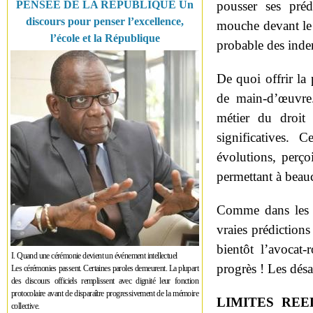
PENSÉE DE LA RÉPUBLIQUE Un
pousser ses préd
discours pour penser l’excellence,
mouche devant le 
l’école et la République
probable des indem
De quoi offrir la
de main-d’œuvre
métier du droit
significatives. 
évolutions, perç
permettant à beauc
Comme dans les as
vraies prédictions 
bientôt l’avocat-
I. Quand une cérémonie devient un événement intellectuel
progrès ! Les désa
Les cérémonies passent. Certaines paroles demeurent. La plupart
des discours officiels remplissent avec dignité leur fonction
protocolaire avant de disparaître progressivement de la mémoire
LIMITES REE
collective.