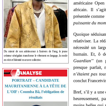
américaine Open 
africain. Il s’ag
présentée comme 
puissante du mome
Quoique séduisante
relativiser. La réd
nécessité un lar
Du miroir de son adolescence à l'univers de Fang, le jeune
humain. Et, ô dét
créateur sénégalais transforme le vêtement en langage, la mode
en récit et l'identité en œuvre collective.
Guardian
’’ (un 
presque parfait, 
n’étaient pas tou
conclut Francetvi
PORTRAIT – CANDIDATE
MAURITANIENNE À LA TÊTE DE
Bref, s’il y a une 
L'OIF : Coumba Bâ, l’obligation de
résultats
heureusement, pa
moins belles qui 