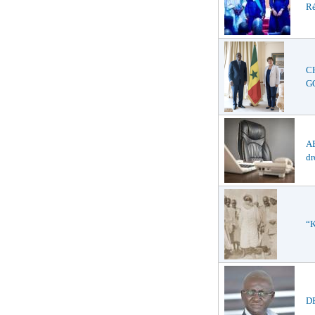
Ré
C
GO
AB
dr
“K
D