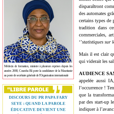
disparaîtront com
des automates grâc
certains types de p
tradition dans c
commerciales, art
‘’
statistiques sur l
Mais il est clair 
qui viderait les sa
Médecin de formation, ministre à plusieurs reprises depuis les
années 2000, Coumba Bâ porte la candidature de la Mauritanie
AUDIENCE SA
au poste de secrétaire générale de l'Organisation internationale
appelée aussi IA
l’occurrence ! Ten
que la transformat
DISCOURS DU PR PAPA FARY
par des start-up l
SEYE : QUAND LA PAROLE
indiquer à l’avanc
ÉDUCATIVE DEVIENT UNE