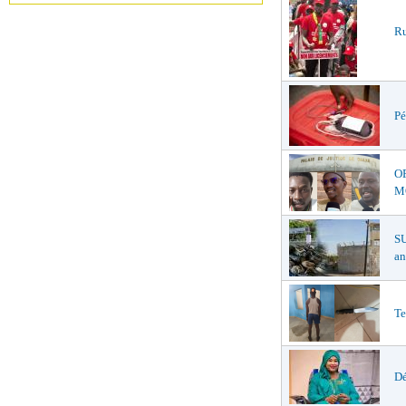
Ru
Pé
O
MŒ
S
an
Te
Dé