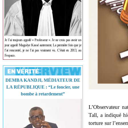
Je l’ai toujours appelé « Professeur ». Je ne crois pas avoir un
jour appelé Maguèye Kassé autrement. La première fois que je
l’ai rencontré, je ne l’ai pas vraiment vu. C’était en 2013, au
Fespaco.
DEMBA KANDJI, MÉDIATEUR DE
LA RÉPUBLIQUE : “Le foncier, une
bombe à retardement”
L’Observateur na
Tall, a indiqué h
torture sur l’ense