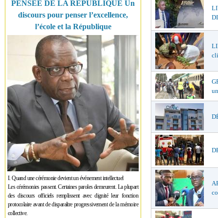
PENSÉE DE LA RÉPUBLIQUE Un
L
discours pour penser l’excellence,
DI
l’école et la République
LI
cl
GR
un
DÉ
DR
I. Quand une cérémonie devient un événement intellectuel
AF
Les cérémonies passent. Certaines paroles demeurent. La plupart
co
des discours officiels remplissent avec dignité leur fonction
protocolaire avant de disparaître progressivement de la mémoire
collective.