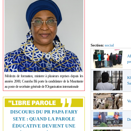
Section:
social
AF
pr
Médecin de formation, ministre à plusieurs reprises depuis les
K
années 2000, Coumba Bâ porte la candidature de la Mauritanie
Sa
au poste de secrétaire générale de l'Organisation internationale
Vo
DISCOURS DU PR PAPA FARY
SEYE : QUAND LA PAROLE
Dr
ÉDUCATIVE DEVIENT UNE