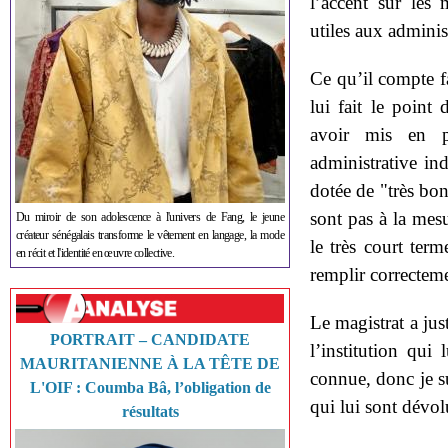
l’accent sur les
utiles aux adminis
Ce qu’il compte fa
lui fait le point
avoir mis en p
administrative ind
dotée de "très bo
sont pas à la mes
Du miroir de son adolescence à l'univers de Fang, le jeune
créateur sénégalais transforme le vêtement en langage, la mode
le très court ter
en récit et l'identité en œuvre collective.
remplir correcteme
Le magistrat a jus
PORTRAIT – CANDIDATE
l’institution qui 
MAURITANIENNE À LA TÊTE DE
connue, donc je s
L'OIF : Coumba Bâ, l’obligation de
qui lui sont dévol
résultats