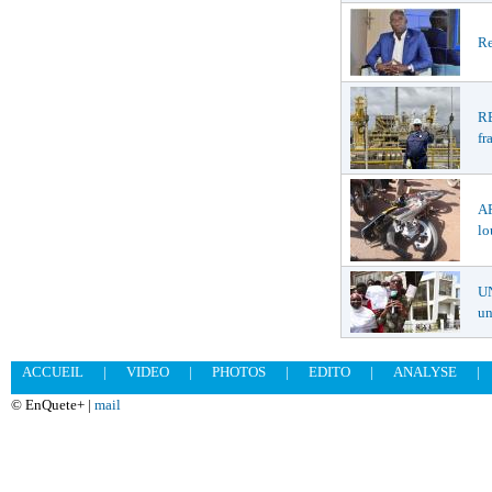
Re
R
fr
A
lo
U
un
ACCUEIL
|
VIDEO
|
PHOTOS
|
EDITO
|
ANALYSE
|
© EnQuete+ |
mail