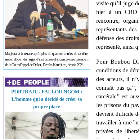
visite qu’il juge d
hier à un CRD s
rencontre, organ
représentants des
défense des droit
représenté, ainsi 
Magistrat à la retraite après plus de quarante années de carrière,
ancien doyen des juges d’instruction et ancien premier président
Pour Boubou Dio
de la Cour d’appel de Dakar, Demba Kandji est, depuis 2021
conditions de déte
des acteurs, il n
connaît pas ça’’,
PORTRAIT - FALLOU NGOM :
carcérale’’ est a
L’homme qui a décidé de créer sa
les prisons du pay
propre place
devient difficile 
travailler à une "
privées de liber