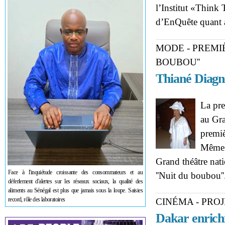
l’Institut «Think
d’EnQuête quant au
MODE - PREMIÈ
BOUBOU''
Thiané Diagne
La pre
au Gra
premiè
Même s
Grand théâtre nati
Face à l'inquiétude croissante des consommateurs et au
''Nuit du boubou'
déferlement d'alertes sur les réseaux sociaux, la qualité des
aliments au Sénégal est plus que jamais sous la loupe. Saisies
record, rôle des laboratoires
CINÉMA - PRO
Dakar enrichi