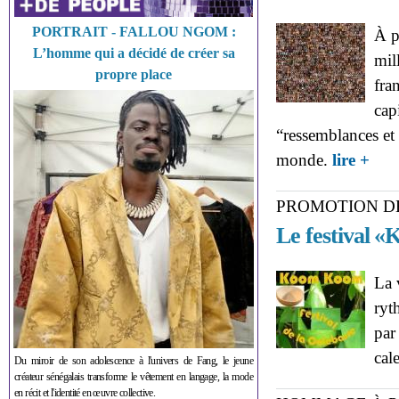
PORTRAIT - FALLOU NGOM :
À p
L’homme qui a décidé de créer sa
mil
propre place
fra
cap
“ressemblances et l
about
monde.
lire +
d’Aut
PROMOTION D
Le festival 
La 
ryt
par
cal
Du miroir de son adolescence à l'univers de Fang, le jeune
créateur sénégalais transforme le vêtement en langage, la mode
en récit et l'identité en œuvre collective.