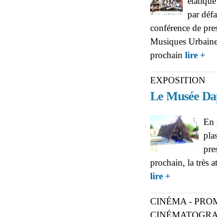
étatique
par défa
conférence de pres
Musiques Urbaine
abo
prochain
lire +
gals
EXPOSITION
Le Musée Dap
En 
pla
pre
prochain, la très
about EXPOSITIO
lire +
CINÉMA - PRO
CINÉMATOGRA