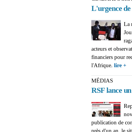
L'urgence de 
La 
Jou
rag
acteurs et observa
financiers pour red
ab
l'Afrique.
lire +
L'u
MÉDIAS
RSF lance un 
Rep
nov
publication de co
près d'un an, le s