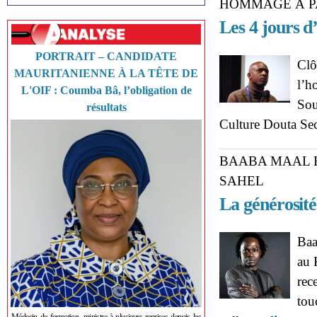
HOMMAGE À P
Les 4 jours d
PORTRAIT – CANDIDATE
Clô
MAURITANIENNE À LA TÊTE DE
l’h
L'OIF : Coumba Bâ, l’obligation de
Sou
résultats
Culture Douta Sec
BAABA MAAL 
SAHEL
La générosité
Baa
au 
rec
tou