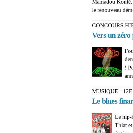
Mamadou Konté, fo
le renouveau dém
CONCOURS HIP
Vers un zéro 
Fou
dem
! P
ann
MUSIQUE - 12E
Le blues fina
Le hip-
Thiat e