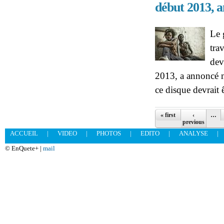
début 2013, 
Le 
tra
dev
2013, a annoncé m
ce disque devrait ê
Pages
« first
‹
…
previous
ACCUEIL
|
VIDEO
|
PHOTOS
|
EDITO
|
ANALYSE
|
© EnQuete+ |
mail