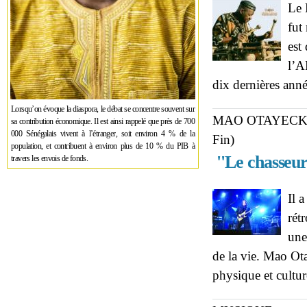
Le 
fut
est
l’A
dix dernières ann
Lorsqu’on évoque la diaspora, le débat se concentre souvent sur
MAO OTAYECK, 
sa contribution économique. Il est ainsi rappelé que près de 700
000 Sénégalais vivent à l’étranger, soit environ 4 % de la
Fin)
population, et contribuent à environ plus de 10 % du PIB à
''Le chasseur 
travers les envois de fonds.
Il 
rét
une
de la vie. Mao Ota
physique et cultur