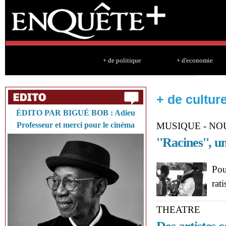
Sk
ma
co
+ de politique
+ d'economie
+ de cultur
ÉDITO PAR BIGUÉ BOB : Adieu
Professeur et merci pour le cinéma
MUSIQUE - N
''Racines'', u
Pou
rat
THEATRE