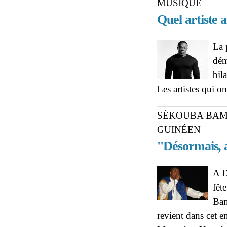
MUSIQUE
Quel artiste 
La 
dém
bil
Les artistes qui 
SÉKOUBA BAM
GUINÉEN
''Désormais,
A D
fêt
Bam
revient dans cet en