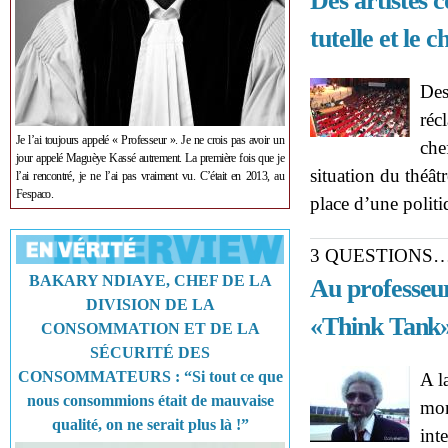
Des artistes 
tutelle et le c
Des
réc
Je l’ai toujours appelé « Professeur ». Je ne crois pas avoir un
chef
jour appelé Maguèye Kassé autrement. La première fois que je
situation du théât
l’ai rencontré, je ne l’ai pas vraiment vu. C’était en 2013, au
Fespaco.
place d’une politi
3 QUESTIONS
BAKARY NDIAYE, CHEF DE LA
Au professeur
DIVISION DE LA
«Think Tank»
CONSOMMATION ET DE LA
SÉCURITÉ DES
CONSOMMATEURS : “Si tout ce que
A l
nous consommions était de mauvaise
mon
qualité, on ne serait plus là !”
int