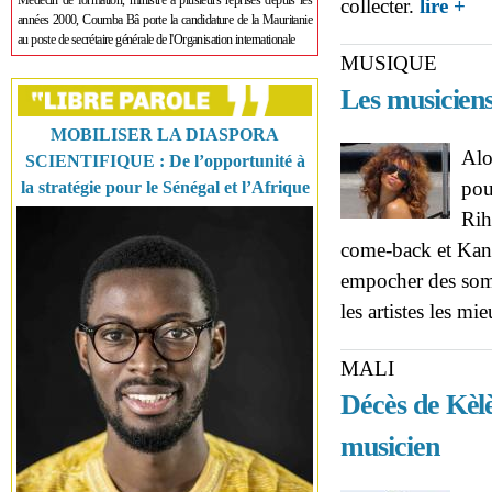
Médecin de formation, ministre à plusieurs reprises depuis les
abo
collecter.
lire +
années 2000, Coumba Bâ porte la candidature de la Mauritanie
fina
au poste de secrétaire générale de l'Organisation internationale
MUSIQUE
Les musiciens
MOBILISER LA DIASPORA
Alo
SCIENTIFIQUE : De l’opportunité à
pou
la stratégie pour le Sénégal et l’Afrique
Rih
come-back et Kany
empocher des somm
les artistes les m
MALI
Décès de Kèlè
musicien