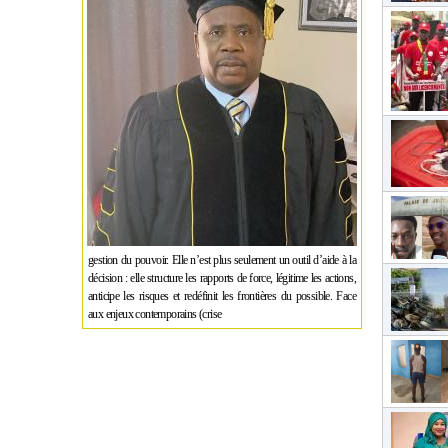
gestion du pouvoir. Elle n’est plus seulement un outil d’aide à la
décision : elle structure les rapports de force, légitime les actions,
anticipe les risques et redéfinit les frontières du possible. Face
aux enjeux contemporains (crise