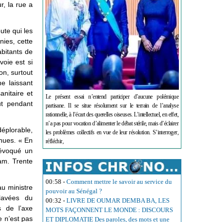
r, la rue a
.
oute qui les
ies, cette
abitants de
voie est si
on, surtout
e laissant
anitaire et
Le présent essai n’entend participer d’aucune polémique
ut pendant
partisane. Il se situe résolument sur le terrain de l’analyse
rationnelle, à l’écart des querelles oiseuses. L’intellectuel, en effet,
n’a pas pour vocation d’alimenter le débat stérile, mais d’éclairer
déplorable,
les problèmes collectifs en vue de leur résolution. S’interroger,
nues. « En
réfléchir,
 évoqué un
am. Trente
00:58
-
Comment mettre le savoir au service du
u ministre
pouvoir au Sénégal ?
lavées du
00:32
-
LIVRE DE OUMAR DEMBA BA, LES
s de l’axe
MOTS FAÇONNENT LE MONDE : DISCOURS
 n’est pas
ET DIPLOMATIE Des paroles, des mots et une