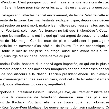
 d'endurer. C'est pourquoi, pour enfin faire entendre leurs cris de cœu
ormée en tribune pour interpeller les autorités en charge de la question
8 villages sont affectés par cet enclavement, du fait de l'état de cette r
reste de la zone. Les manifestants expliquent que, depuis des décenn
st restée au point mort, malgré les multiples promesses faites aux h
. Pourtant, selon eux, "ce tronçon ne fait que 9 kilomètres". Cette 
e que les manifestants ont indiqué qu'il est urgent de trouver une soluti
che de l'hivernage. Car, les eaux de pluie envahissent le passage, n
sibilité de traverser d'un côté ou de l'autre. "La vie économique, s
e toute la localité est prise en otage, aussi bien avant mais surto
e", s’insurge Malick Kébé, porte-parole du jour.
adou Diallo, habitant d'un des villages impactés, ce qui est le plus 
caractère ancien de ces doléances marquées par des promesses non te
s de son discours à la Nation, l’ancien président Abdou Diouf avait
 d’aménagement des axes routiers, dont celui de Ndiedieng-Lamar
ard, nous attendons toujours », regrette-t-il.
ppelons au président Bassirou Diomaye Faye, au Premier ministre et a
le que la commune de Ndiedieng demeure l’une des plus enc
nt de Kaolack. Pourtant, elle ne se trouve qu’à neuf kilomètre
 Keur Socé–Keur Madiabel. Le gouvernement doit agir rapidement. Ce