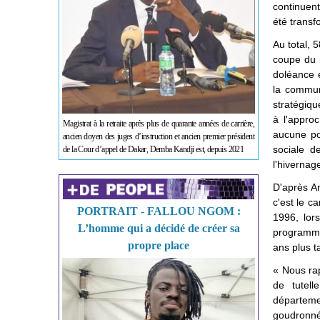
continuent
été transf
Au total, 5
coupe du 
doléance e
la commune
stratégiqu
à l'appro
Magistrat à la retraite après plus de quarante années de carrière,
aucune pos
ancien doyen des juges d’instruction et ancien premier président
sociale d
de la Cour d’appel de Dakar, Demba Kandji est, depuis 2021
l'hivernag
D'après Am
c'est le 
PORTRAIT - FALLOU NGOM :
1996, lor
L’homme qui a décidé de créer sa
programme
propre place
ans plus t
« Nous ra
de tutel
départeme
goudronné