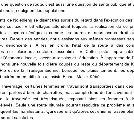
une question de route, c’est aussi une question de santé publique et 
tions », soulignent les populations.
nts de Ndiedieng se disent très surpris du retard dans l'exécution des
de cet axe. « 58 villages attendent toujours la réalisation de ce pr
es citoyens sénégalais comme les autres et nous avons droit 
ctures. Depuis des années, nous assistons aux mêmes promesses sans
», dénoncent-ils. À les en croire, l’état de la route a des co
es sur plusieurs secteurs essentiels. « Cette piste impraticabl
 l’économie locale, l’accès aux soins et l’éducation. À l’approche de l
gnons une nouvelle fois d’être coupés du reste du département de K
Rip et de la Transgambienne. Lorsque les pluies tombent, les dé
 extrêmement difficiles », insiste Elhadji Malick Kébé.
l’hivernage, certaines femmes en travail sont transportées dans des
ires, parfois à bord de charrettes, mais compte tenu de l'enclavement
ge, la traversée est très risquée, exposant ainsi les femmes à d
s élevés. Seule une route bitumée pourrait résoudre ce problème et 
diquent les manifestants. Qui espèrent qu'après cet énième rassemble
seront satisfaites.