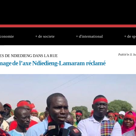
Skip to
main
content
economie
+ de societe
+ d'international
+ de sp
Publié le 11 J
ES DE NDIEDIENG DANS LA RUE
mage de l’axe Ndiedieng-Lamaram réclamé