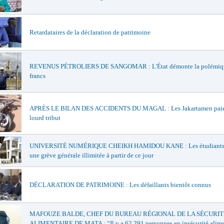
Retardataires de la déclaration de patrimoine
REVENUS PÉTROLIERS DE SANGOMAR : L'État démonte la polémiqu
francs
APRÈS LE BILAN DES ACCIDENTS DU MAGAL : Les Jakartamen paie
lourd tribut
UNIVERSITÉ NUMÉRIQUE CHEIKH HAMIDOU KANE : Les étudiants 
une grève générale illimitée à partir de ce jour
DÉCLARATION DE PATRIMOINE : Les défaillants bientôt connus
MAFOUZE BALDE, CHEF DU BUREAU RÉGIONAL DE LA SÉCURIT
ALIMENTAIRE DE MATA : “Il y a 62 291 personnes en insécurité alime