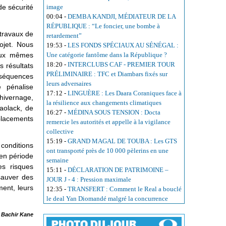
de sécurité
image
00:04
-
DEMBA KANDJI, MÉDIATEUR DE LA
RÉPUBLIQUE : “Le foncier, une bombe à
 travaux de
retardement”
ojet. Nous
19:53
-
LES FONDS SPÉCIAUX AU SÉNÉGAL :
aux mêmes
Une catégorie fantôme dans la République ?
18:20
-
INTERCLUBS CAF - PREMIER TOUR
 résultats
PRÉLIMINAIRE : TFC et Diambars fixés sur
nséquences
leurs adversaires
e pénalise
17:12
-
LINGUÈRE : Les Daara Coraniques face à
’hivernage,
la résilience aux changements climatiques
aolack, de
16:27
-
MÉDINA SOUS TENSION : Docta
placements
remercie les autorités et appelle à la vigilance
collective
15:19
-
GRAND MAGAL DE TOUBA : Les GTS
 conditions
ont transporté près de 10 000 pèlerins en une
 en période
semaine
es risques
15:11
-
DÉCLARATION DE PATRIMOINE –
sauver des
JOUR J - 4 : Pression maximale
ment, leurs
12:35
-
TRANSFERT : Comment le Real a bouclé
le deal Yan Diomandé malgré la concurrence
Bachir Kane