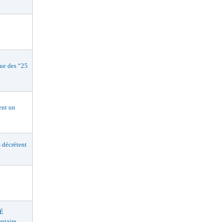
e des “25
nt un
décrètent
É
ntaire