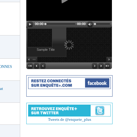
00:00
00:00
Sample Title
BONNES
at
Tweets de @enquete_plus