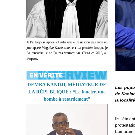
Je l’ai toujours appelé « Professeur ». Je ne crois pas avoir un
jour appelé Maguèye Kassé autrement. La première fois que je
l’ai rencontré, je ne l’ai pas vraiment vu. C’était en 2013, au
Fespaco.
DEMBA KANDJI, MÉDIATEUR DE
Les popu
LA RÉPUBLIQUE : “Le foncier, une
de Kaolac
bombe à retardement”
la locali
Ils étai
protestat
Lamaram. 