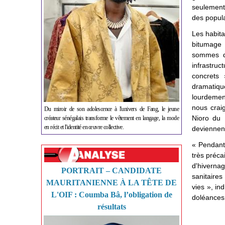
seulement 
des popula
Les habita
bitumage 
sommes d
infrastru
concrets 
dramatiqu
lourdement
nous crai
Du miroir de son adolescence à l'univers de Fang, le jeune
Nioro du 
créateur sénégalais transforme le vêtement en langage, la mode
en récit et l'identité en œuvre collective.
deviennent
« Pendant 
très préca
d'hiverna
PORTRAIT – CANDIDATE
sanitaire
MAURITANIENNE À LA TÊTE DE
vies », in
L'OIF : Coumba Bâ, l’obligation de
doléances 
résultats