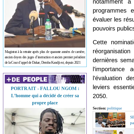
notamment à 
programmes et
évaluer les rés
pouvoirs public
Cette nominat
réorganisati
Magistrat à la retraite après plus de quarante années de carrière,
ancien doyen des juges d’instruction et ancien premier président
dernières semai
de la Cour d’appel de Dakar, Demba Kandji est, depuis 2021
l’importance 
l’évaluation d
leviers essent
PORTRAIT - FALLOU NGOM :
2050.
L’homme qui a décidé de créer sa
propre place
Section:
politique
S
pa