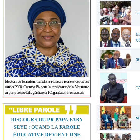
T
E
UN
SO
Médecin de formation, ministre à plusieurs reprises depuis les
années 2000, Coumba Bâ porte la candidature de la Mauritanie
TA
au poste de secrétaire générale de l'Organisation internationale
SÉ
DISCOURS DU PR PAPA FARY
SEYE : QUAND LA PAROLE
ÉDUCATIVE DEVIENT UNE