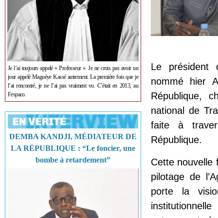
Le président 
Je l’ai toujours appelé « Professeur ». Je ne crois pas avoir un
jour appelé Maguèye Kassé autrement. La première fois que je
nommé hier Al
l’ai rencontré, je ne l’ai pas vraiment vu. C’était en 2013, au
République, c
Fespaco.
national de Tr
faite à trav
DEMBA KANDJI, MÉDIATEUR DE
République.
LA RÉPUBLIQUE : “Le foncier, une
bombe à retardement”
Cette nouvelle 
pilotage de l’
porte la visi
institutionnel