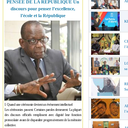
AL
PENSÉE DE LA RÉPUBLIQUE Un
discours pour penser l’excellence,
l’école et la République
KI
C
l’
LO
sa
R
So
I. Quand une cérémonie devient un événement intellectuel
A
Les cérémonies passent. Certaines paroles demeurent. La plupart
l’
des discours officiels remplissent avec dignité leur fonction
protocolaire avant de disparaître progressivement de la mémoire
collective.
AS