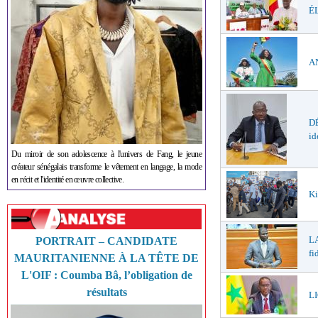
ÉL
AN
DÉ
id
Du miroir de son adolescence à l'univers de Fang, le jeune
créateur sénégalais transforme le vêtement en langage, la mode
en récit et l'identité en œuvre collective.
Ki
LA
PORTRAIT – CANDIDATE
fi
MAURITANIENNE À LA TÊTE DE
L'OIF : Coumba Bâ, l’obligation de
résultats
LI