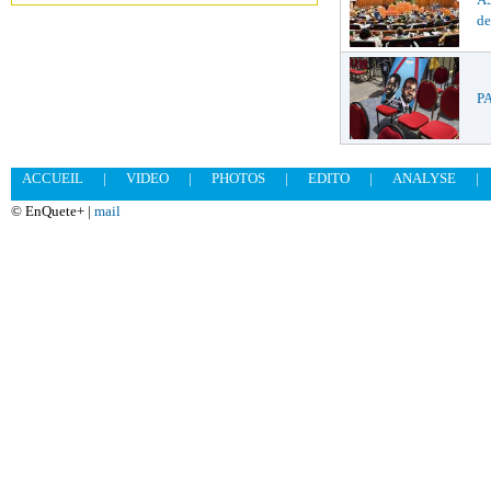
de
PA
ACCUEIL
|
VIDEO
|
PHOTOS
|
EDITO
|
ANALYSE
|
© EnQuete+ |
mail