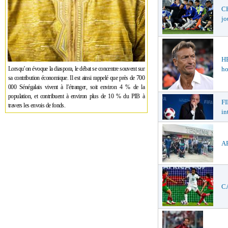
CH
jo
H
ho
Lorsqu’on évoque la diaspora, le débat se concentre souvent sur
sa contribution économique. Il est ainsi rappelé que près de 700
000 Sénégalais vivent à l’étranger, soit environ 4 % de la
population, et contribuent à environ plus de 10 % du PIB à
FI
travers les envois de fonds.
in
AF
CA