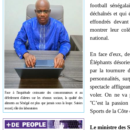
football sénégala
déchaînés et qui é
effondrés devant 
montrer leur colè
national.
En face d'eux, des
Éléphants désorie
par la tournure d
personnalités, su
spectacle affligea
Face à l'inquiétude croissante des consommateurs et au
voler. On ne va p
déferlement d'alertes sur les réseaux sociaux, la qualité des
''C’est la passion
aliments au Sénégal est plus que jamais sous la loupe. Saisies
record, rôle des laboratoires
Sports de la Côte 
Le ministre des S