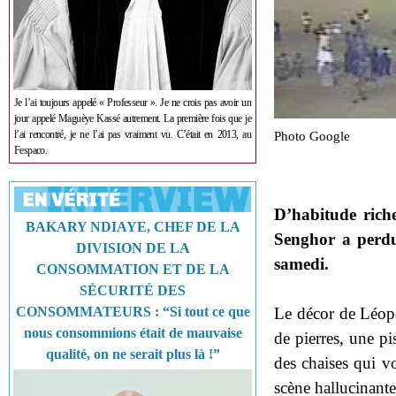
Je l’ai toujours appelé « Professeur ». Je ne crois pas avoir un
jour appelé Maguèye Kassé autrement. La première fois que je
Photo Google
l’ai rencontré, je ne l’ai pas vraiment vu. C’était en 2013, au
Fespaco.
D’habitude rich
BAKARY NDIAYE, CHEF DE LA
Senghor a perdu
DIVISION DE LA
samedi.
CONSOMMATION ET DE LA
SÉCURITÉ DES
Le décor de Léop
CONSOMMATEURS : “Si tout ce que
nous consommions était de mauvaise
de pierres, une pi
qualité, on ne serait plus là !”
des chaises qui v
scène hallucinante