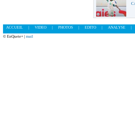
CA
ACCUEIL
|
VIDEO
|
PHOTOS
|
EDITO
|
ANALYSE
|
© EnQuete+ |
mail