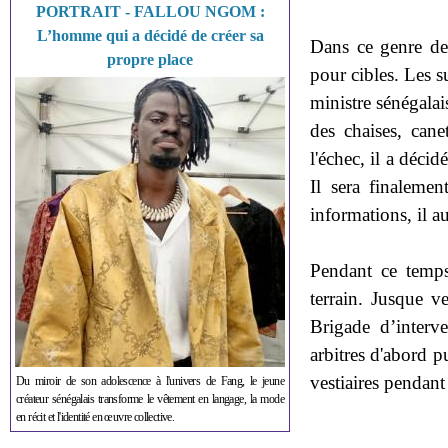
PORTRAIT - FALLOU NGOM :
L’homme qui a décidé de créer sa
Dans ce genre de 
propre place
pour cibles. Les s
ministre sénégalai
des chaises, cane
l'échec, il a décid
Il sera finaleme
informations, il aur
Pendant ce temps,
terrain. Jusque v
Brigade d’interv
arbitres d'abord p
vestiaires pendant
Du miroir de son adolescence à l'univers de Fang, le jeune
créateur sénégalais transforme le vêtement en langage, la mode
en récit et l'identité en œuvre collective.