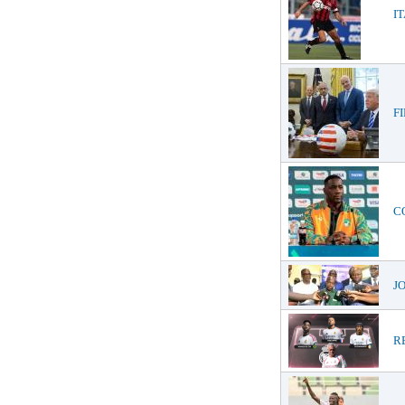
IT
FI
CO
JO
RE