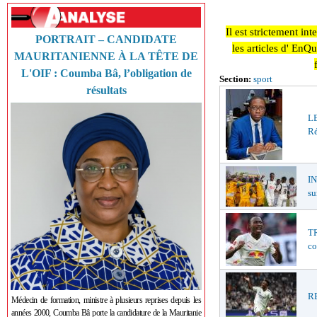
Il est strictement in
PORTRAIT – CANDIDATE
les articles d' EnQ
MAURITANIENNE À LA TÊTE DE
L'OIF : Coumba Bâ, l’obligation de
Section:
sport
résultats
LE
Ré
I
su
TR
co
RE
Médecin de formation, ministre à plusieurs reprises depuis les
années 2000, Coumba Bâ porte la candidature de la Mauritanie