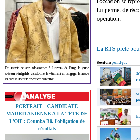
l'occasion se repr
lui permet de réco
opération.
La RTS prête pou
Section:
politique
Du miroir de son adolescence à l'univers de Fang, le jeune
créateur sénégalais transforme le vêtement en langage, la mode
SO
en récit et l'identité en œuvre collective.
co
S
pa
PORTRAIT – CANDIDATE
MAURITANIENNE À LA TÊTE DE
ÉL
L'OIF : Coumba Bâ, l’obligation de
résultats
AN