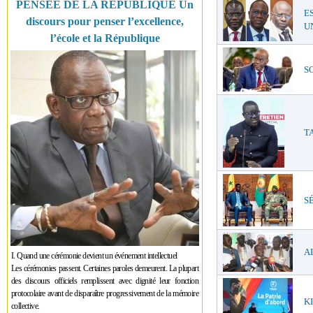
PENSÉE DE LA RÉPUBLIQUE Un
E
discours pour penser l’excellence,
UN
l’école et la République
SO
TA
SÉ
AL
I. Quand une cérémonie devient un événement intellectuel
Les cérémonies passent. Certaines paroles demeurent. La plupart
des discours officiels remplissent avec dignité leur fonction
protocolaire avant de disparaître progressivement de la mémoire
KI
collective.