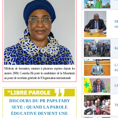
DÉ
id
Ki
LA
Médecin de formation, ministre à plusieurs reprises depuis les
fi
années 2000, Coumba Bâ porte la candidature de la Mauritanie
au poste de secrétaire générale de l'Organisation internationale
LI
DISCOURS DU PR PAPA FARY
T
SEYE : QUAND LA PAROLE
ÉDUCATIVE DEVIENT UNE