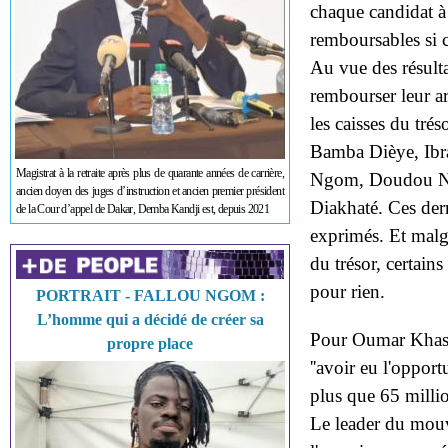
chaque candidat à
remboursables si 
Au vue des résulta
rembourser leur ar
les caisses du tré
Bamba Dièye, Ibr
Magistrat à la retraite après plus de quarante années de carrière,
Ngom, Doudou Nd
ancien doyen des juges d’instruction et ancien premier président
Diakhaté. Ces der
de la Cour d’appel de Dakar, Demba Kandji est, depuis 2021
exprimés. Et malgr
du trésor, certains
pour rien.
PORTRAIT - FALLOU NGOM :
L’homme qui a décidé de créer sa
Pour Oumar Khassi
propre place
''avoir eu l'oppor
plus que 65 milli
Le leader du mouve