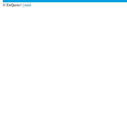
© EnQuete+ |
mail