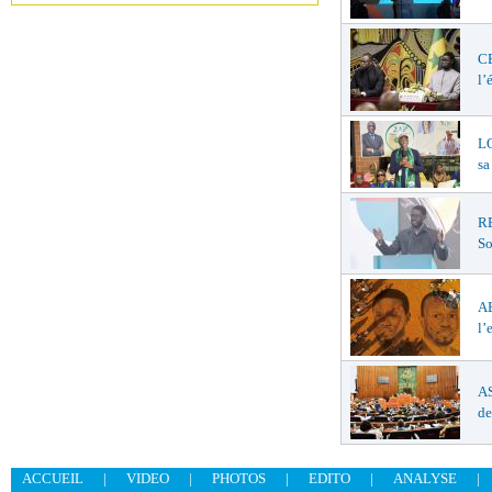
C
l’
LO
sa
R
So
A
l’
AS
de
ACCUEIL
|
VIDEO
|
PHOTOS
|
EDITO
|
ANALYSE
|