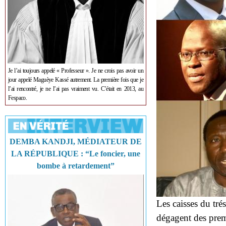
Je l’ai toujours appelé « Professeur ». Je ne crois pas avoir un
jour appelé Maguèye Kassé autrement. La première fois que je
l’ai rencontré, je ne l’ai pas vraiment vu. C’était en 2013, au
Fespaco.
DEMBA KANDJI, MÉDIATEUR DE
LA RÉPUBLIQUE : “Le foncier, une
bombe à retardement”
Les caisses du tré
dégagent des premi