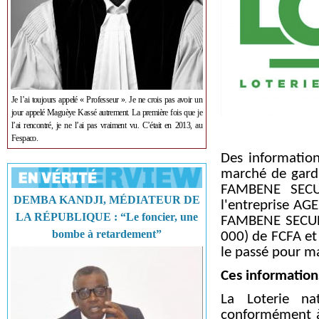
Je l’ai toujours appelé « Professeur ». Je ne crois pas avoir un
jour appelé Maguèye Kassé autrement. La première fois que je
l’ai rencontré, je ne l’ai pas vraiment vu. C’était en 2013, au
Fespaco.
Des information
marché de gardi
FAMBENE SECUR
DEMBA KANDJI, MÉDIATEUR DE
l'entreprise AG
LA RÉPUBLIQUE : “Le foncier, une
FAMBENE
SECUR
bombe à retardement”
000) de FCFA et
le passé pour m
Ces information
La Loterie nat
conformément à 