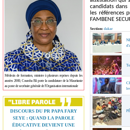
attestation qui
candidats dans 
les références p
FAMBENE SECURI
Section:
dakar
NE
d'
To
Médecin de formation, ministre à plusieurs reprises depuis les
années 2000, Coumba Bâ porte la candidature de la Mauritanie
CI
au poste de secrétaire générale de l'Organisation internationale
le
DISCOURS DU PR PAPA FARY
PÊ
SEYE : QUAND LA PAROLE
ÉDUCATIVE DEVIENT UNE