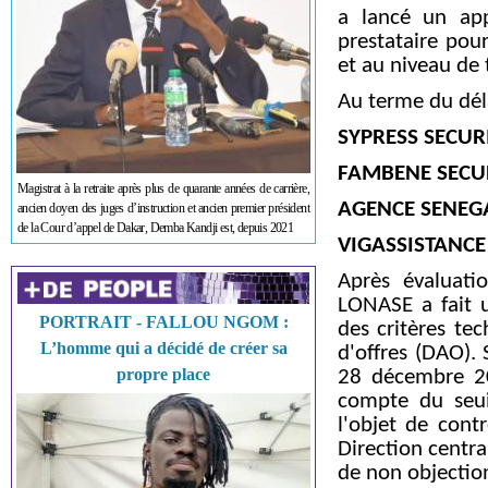
a lancé un app
prestataire pou
et au niveau de 
Au terme du déla
SYPRESS SECURI
FAMBENE SECURI
Magistrat à la retraite après plus de quarante années de carrière,
AGENCE SENEGAL
ancien doyen des juges d’instruction et ancien premier président
de la Cour d’appel de Dakar, Demba Kandji est, depuis 2021
VIGASSISTANCE 
Après évaluati
LONASE a fait u
PORTRAIT - FALLOU NGOM :
des critères tec
L’homme qui a décidé de créer sa
d'offres (DAO).
propre place
28 décembre 20
compte du seui
l'objet de contr
Direction centr
de non objectio