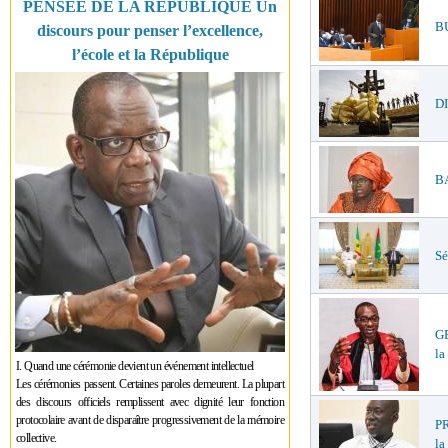
PENSÉE DE LA RÉPUBLIQUE Un
B
discours pour penser l’excellence,
l’école et la République
DI
BA
Sé
GE
la
I. Quand une cérémonie devient un événement intellectuel
Les cérémonies passent. Certaines paroles demeurent. La plupart
des discours officiels remplissent avec dignité leur fonction
protocolaire avant de disparaître progressivement de la mémoire
PR
collective.
la