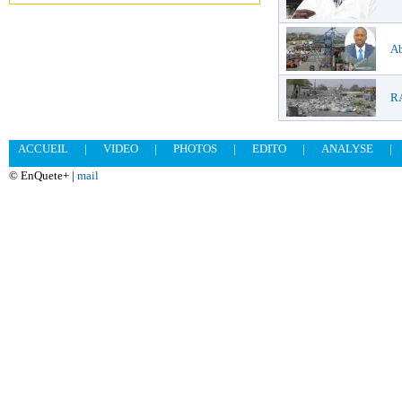
Ab
RA
ACCUEIL
|
VIDEO
|
PHOTOS
|
EDITO
|
ANALYSE
|
© EnQuete+ |
mail