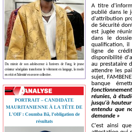
A titre d'info
publié dans le
d'attribution p
de Sécurité dont
est jugée réuni
dans le dossie
qualification, 
ligne de crédi
disponibilité d
au prestataire 
Du miroir de son adolescence à l'univers de Fang, le jeune
créateur sénégalais transforme le vêtement en langage, la mode
attendre les pa
en récit et l'identité en œuvre collective.
sujet, FAMBENE 
banque émett
fonctionnement, 
réunies, à étud
PORTRAIT – CANDIDATE
jusqu'à hauteur
MAURITANIENNE À LA TÊTE DE
entendu que no
L'OIF : Coumba Bâ, l’obligation de
demande »
résultats
C'est ainsi qu