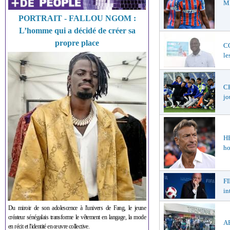
ME
PORTRAIT - FALLOU NGOM :
L’homme qui a décidé de créer sa
propre place
C
le
CH
jo
H
ho
FI
in
Du miroir de son adolescence à l'univers de Fang, le jeune
créateur sénégalais transforme le vêtement en langage, la mode
AF
en récit et l'identité en œuvre collective.