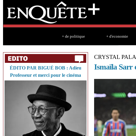
Sk
ma
co
+ de politique
+ d'economie
CRYSTAL PAL
Ismaïla Sarr 
ÉDITO PAR BIGUÉ BOB : Adieu
Professeur et merci pour le cinéma