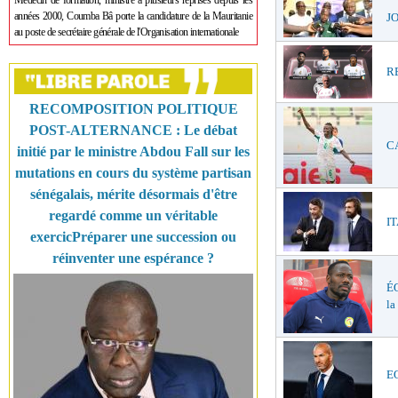
Médecin de formation, ministre à plusieurs reprises depuis les
années 2000, Coumba Bâ porte la candidature de la Mauritanie
JO
au poste de secrétaire générale de l'Organisation internationale
RE
RECOMPOSITION POLITIQUE
POST-ALTERNANCE : Le débat
CA
initié par le ministre Abdou Fall sur les
mutations en cours du système partisan
sénégalais, mérite désormais d'être
regardé comme un véritable
IT
exercicPréparer une succession ou
réinventer une espérance ?
ÉQ
la
EQ