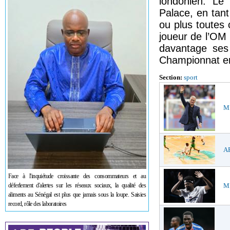
londonien. Le
Palace, en tan
ou plus toutes
joueur de l’OM r
davantage ses 
Championnat en
Section:
sport
ME
AF
Face à l'inquiétude croissante des consommateurs et au
déferlement d'alertes sur les réseaux sociaux, la qualité des
ME
aliments au Sénégal est plus que jamais sous la loupe. Saisies
record, rôle des laboratoires