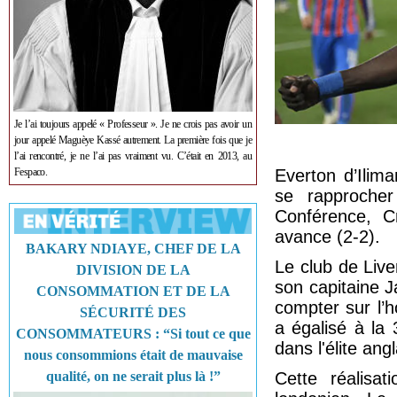
Je l’ai toujours appelé « Professeur ». Je ne crois pas avoir un
jour appelé Maguèye Kassé autrement. La première fois que je
l’ai rencontré, je ne l’ai pas vraiment vu. C’était en 2013, au
Fespaco.
Everton d’Ilim
se rapprocher
Conférence, C
avance (2-2).
BAKARY NDIAYE, CHEF DE LA
Le club de Live
DIVISION DE LA
son capitaine J
CONSOMMATION ET DE LA
compter sur l’
SÉCURITÉ DES
a égalisé à la
CONSOMMATEURS : “Si tout ce que
dans l'élite angl
nous consommions était de mauvaise
qualité, on ne serait plus là !”
Cette réalisa