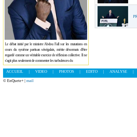
PR
Le débat initié par le ministre Abdou Fall sur les mutations en
cours du système partisan sénégalais, mérite désormais d'être
regardé comme un véritable exercice de réflexion collective. Il ne
s'agit plus seulement de commenter les turbulences du
ACCUEIL
|
VIDEO
|
PHOTOS
|
EDITO
|
ANALYSE
|
© EnQuete+ |
mail