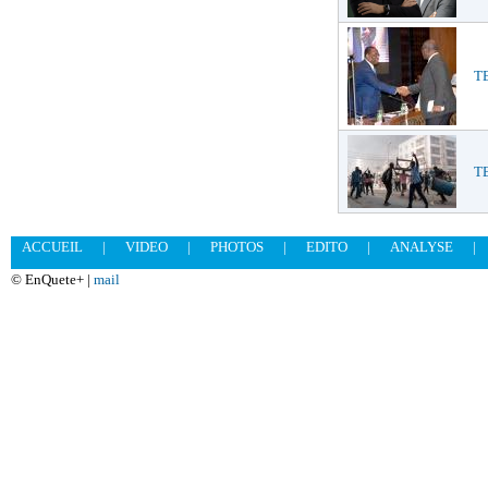
TE
T
ACCUEIL
|
VIDEO
|
PHOTOS
|
EDITO
|
ANALYSE
|
© EnQuete+ |
mail