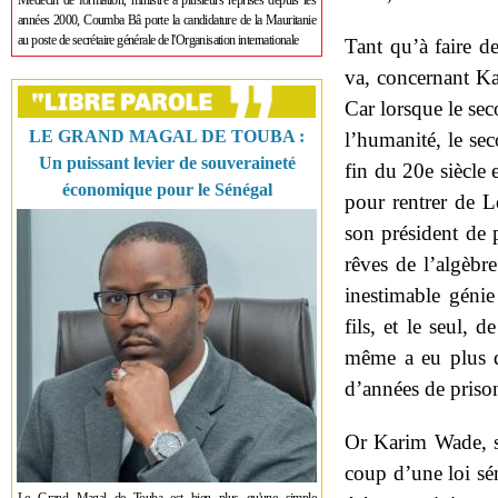
Médecin de formation, ministre à plusieurs reprises depuis les
années 2000, Coumba Bâ porte la candidature de la Mauritanie
au poste de secrétaire générale de l'Organisation internationale
Tant qu’à faire d
va, concernant K
Car lorsque le se
LE GRAND MAGAL DE TOUBA :
l’humanité, le sec
Un puissant levier de souveraineté
fin du 20
e
siècle 
économique pour le Sénégal
pour rentrer de L
son président de p
rêves de l’algèbre
inestimable génie 
fils, et le seul,
même a eu plus de
d’années de prison
Or Karim Wade, sé
coup d’une loi sén