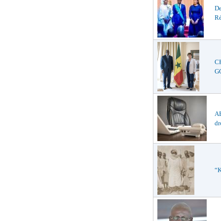
De
Ré
C
GO
AB
dr
“K