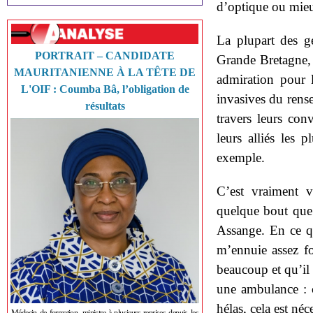
d’optique ou mieu
La plupart des ge
PORTRAIT – CANDIDATE
Grande Bretagne, 
MAURITANIENNE À LA TÊTE DE
admiration pour l
L'OIF : Coumba Bâ, l’obligation de
invasives du rens
résultats
travers leurs con
leurs alliés les
exemple.
C’est vraiment v
quelque bout que 
Assange. En ce qu
m’ennuie assez fo
beaucoup et qu’il 
une ambulance : c
hélas, cela est néc