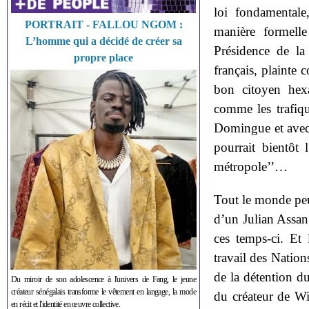
loi fondamentale
PORTRAIT - FALLOU NGOM :
manière formelle
L’homme qui a décidé de créer sa
Présidence de la
propre place
français, plainte
bon citoyen hexa
comme les trafiqu
Domingue et avec 
pourrait bientôt 
métropole’’…
Tout le monde peu
d’un Julian Assa
ces temps-ci. Et
travail des Nation
de la détention du
Du miroir de son adolescence à l'univers de Fang, le jeune
créateur sénégalais transforme le vêtement en langage, la mode
du créateur de Wik
en récit et l'identité en œuvre collective.