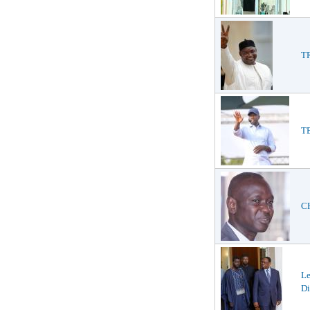
TR
TE
CH
L
Di