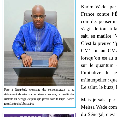
Karim Wade, par 
France contre l’É
comble, penseront
s’agit de tout à 
sait, en matière ‘’
C’est la preuve ‘
CM1 ou au CM2 : 
lorsqu’on est au t
sur le quantum d
l’initiative du
m’interpeller : que
Le salut, le buzz, l
Face à l'inquiétude croissante des consommateurs et au
déferlement d'alertes sur les réseaux sociaux, la qualité des
Mais je sais, pa
aliments au Sénégal est plus que jamais sous la loupe. Saisies
record, rôle des laboratoires
Meissa Wade comm
du Sénégal, c’est 