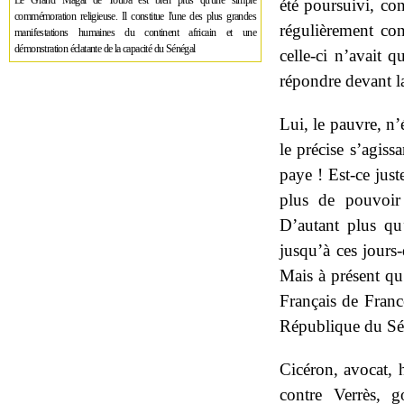
Le Grand Magal de Touba est bien plus qu'une simple
été poursuivi, con
commémoration religieuse. Il constitue l'une des plus grandes
régulièrement co
manifestations humaines du continent africain et une
démonstration éclatante de la capacité du Sénégal
celle-ci n’avait q
répondre devant la
Lui, le pauvre, n’
le précise s’agiss
paye ! Est-ce jus
plus de pouvoir
D’autant plus qu
jusqu’à ces jours-
Mais à présent qu
Français de France
République du Séné
Cicéron, avocat, 
contre Verrès, g