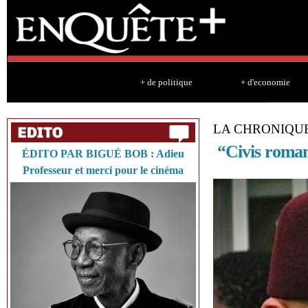
Sk
ma
co
+ de politique
+ d'economie
LA CHRONIQU
“Civis roman
ÉDITO PAR BIGUÉ BOB : Adieu
Professeur et merci pour le cinéma